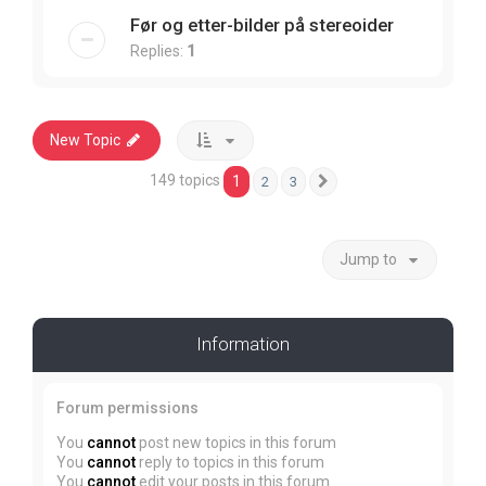
Før og etter-bilder på stereoider
Replies:
1
New Topic
149 topics
1
2
3
Next
Jump to
Information
Forum permissions
You
cannot
post new topics in this forum
You
cannot
reply to topics in this forum
You
cannot
edit your posts in this forum