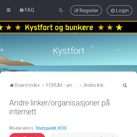
FAQ
Register
Login
Kystfort
S
Board index
FORUM - annen informasjon
Andre linker/organisasjoner på internett
e
Andre linker/organisasjoner på
a
internett
r
c
h
Moderators:
Stutzpunkt
,
KOS