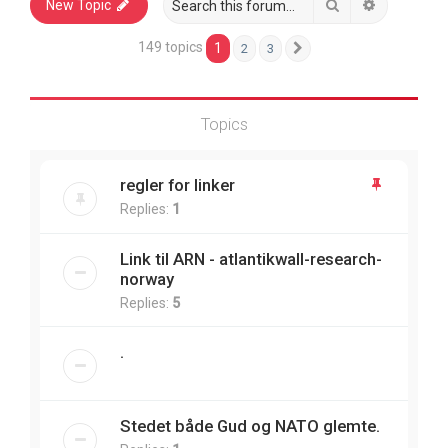
Search
Advanced 
New Topic
149 topics
1
2
3
Next
Topics
regler for linker
Replies:
1
Link til ARN - atlantikwall-research-
norway
Replies:
5
.
Stedet både Gud og NATO glemte.