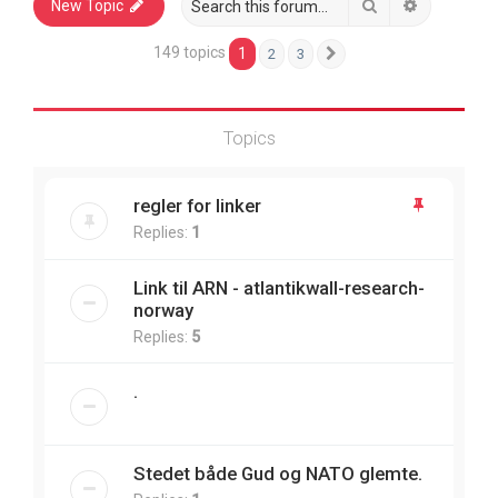
Search
Advanced 
New Topic
149 topics
1
2
3
Next
Topics
regler for linker
Replies:
1
Link til ARN - atlantikwall-research-
norway
Replies:
5
.
Stedet både Gud og NATO glemte.