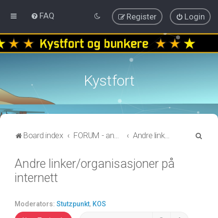
FAQ
Register
Login
Kystfort
S
Board index
FORUM - annen informasjon
Andre linker/organisasjoner på internett
e
Andre linker/organisasjoner på
a
internett
r
c
h
Moderators:
Stutzpunkt
,
KOS