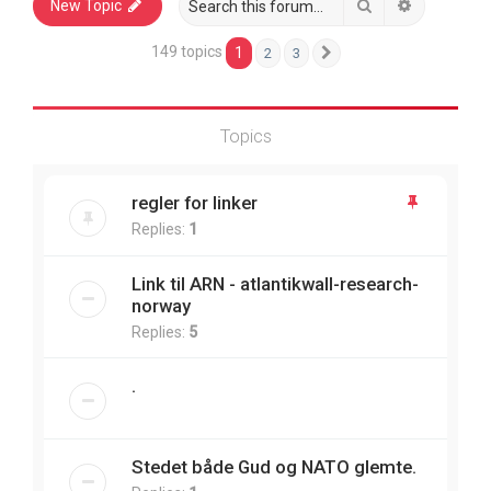
Search
Advanced 
New Topic
149 topics
1
2
3
Next
Topics
regler for linker
Replies:
1
Link til ARN - atlantikwall-research-
norway
Replies:
5
.
Stedet både Gud og NATO glemte.