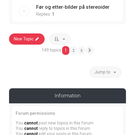
Før og etter-bilder på stereoider
Replies:
1
New Topic
149 topics
1
2
3
Next
Jump to
Information
Forum permissions
You
cannot
post new topics in this forum
You
cannot
reply to topics in this forum
You
cannot
edit your posts in this forum