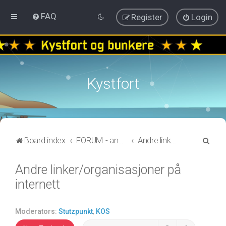
FAQ
Register
Login
Kystfort
S
Board index
FORUM - annen informasjon
Andre linker/organisasjoner på internett
e
Andre linker/organisasjoner på
a
internett
r
c
h
Moderators:
Stutzpunkt
,
KOS