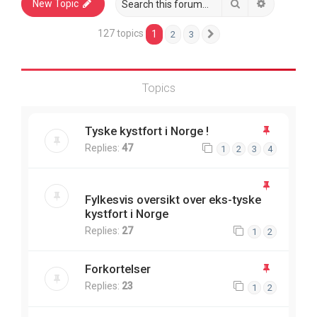
Search
Advanced 
New Topic
127 topics
1
2
3
Next
Topics
Tyske kystfort i Norge !
Replies:
47
1
2
3
4
Fylkesvis oversikt over eks-tyske
kystfort i Norge
Replies:
27
1
2
Forkortelser
Replies:
23
1
2