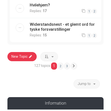
Hvilehjem?
Replies:
17
1
2
Widerstandsnest - et glemt ord for
tyske forsvarstillinger
Replies:
15
1
2
New Topic
127 topics
1
2
3
Next
Jump to
Information