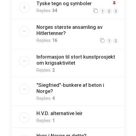
Tyske tegn og symboler
Replies:
34
1
2
3
Norges største ansamling av
Hitlertenner?
Replies:
16
1
2
Informasjon til stort kunstprosjekt
om krigsaktivitet
Replies:
2
"Siegfried"-bunkere af beton i
Norge?
Replies:
4
H.V.D. alternative leir
Replies:
1
Hvor i Norge er dette?