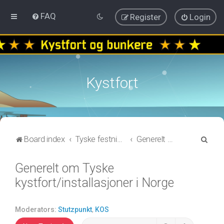
FAQ
Register
Login
Kystfort
S
Board index
Tyske festningsanlegg fra nord til sør-Norge
Generelt om Tyske kystfort/installasjoner i Norge
e
Generelt om Tyske
a
kystfort/installasjoner i Norge
r
c
h
Moderators:
Stutzpunkt
,
KOS