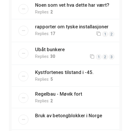
Noen som vet hva dette har vært?
Replies:
2
rapporter om tyske installasjoner
Replies:
17
1
2
Ubåt bunkere
Replies:
30
1
2
3
Kystfortenes tilstand i -45.
Replies:
5
Regelbau - Møvik fort
Replies:
2
Bruk av betongblokker i Norge