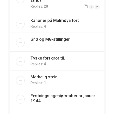
strid?
Replies:
20
1
2
Kanoner på Malmøya fort
Replies:
4
Snø og MG-stillinger
Tyske fort gror til.
Replies:
4
Merkelig stein
Replies:
1
Festningsingeniørstaber pr januar
1944