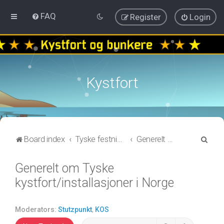
FAQ
Register
Login
Kystfort
S
Board index
Tyske festningsanlegg fra nord til sør-Norge
Generelt om Tyske kystfort/installasjoner i Norge
e
Generelt om Tyske
a
kystfort/installasjoner i Norge
r
c
h
Moderators:
Stutzpunkt
,
KOS