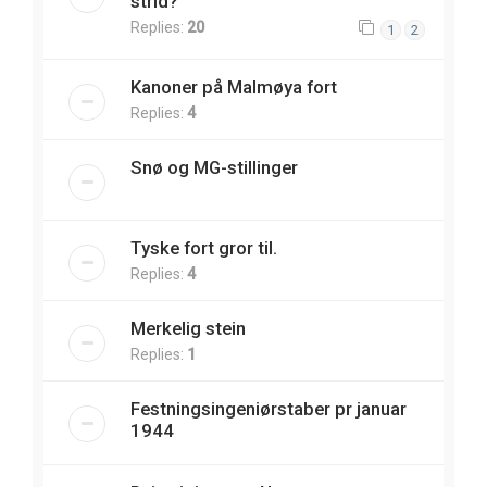
strid?
Replies:
20
1
2
Kanoner på Malmøya fort
Replies:
4
Snø og MG-stillinger
Tyske fort gror til.
Replies:
4
Merkelig stein
Replies:
1
Festningsingeniørstaber pr januar
1944