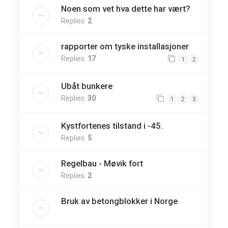
Noen som vet hva dette har vært?
Replies:
2
rapporter om tyske installasjoner
Replies:
17
1
2
Ubåt bunkere
Replies:
30
1
2
3
Kystfortenes tilstand i -45.
Replies:
5
Regelbau - Møvik fort
Replies:
2
Bruk av betongblokker i Norge