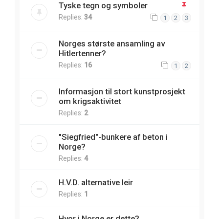
Tyske tegn og symboler
Replies:
34
1
2
3
Norges største ansamling av
Hitlertenner?
Replies:
16
1
2
Informasjon til stort kunstprosjekt
om krigsaktivitet
Replies:
2
"Siegfried"-bunkere af beton i
Norge?
Replies:
4
H.V.D. alternative leir
Replies:
1
Hvor i Norge er dette?