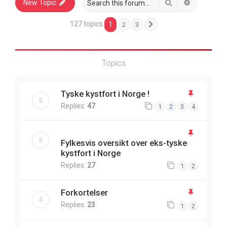
Search
Advanced 
New Topic
127 topics
1
2
3
Next
Topics
Tyske kystfort i Norge !
Replies:
47
1
2
3
4
Fylkesvis oversikt over eks-tyske
kystfort i Norge
Replies:
27
1
2
Forkortelser
Replies:
23
1
2