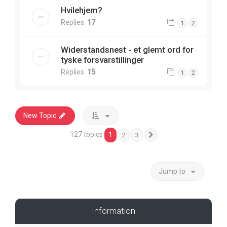
Hvilehjem?
Replies:
17
1
2
Widerstandsnest - et glemt ord for
tyske forsvarstillinger
Replies:
15
1
2
New Topic
127 topics
1
2
3
Next
Jump to
Information