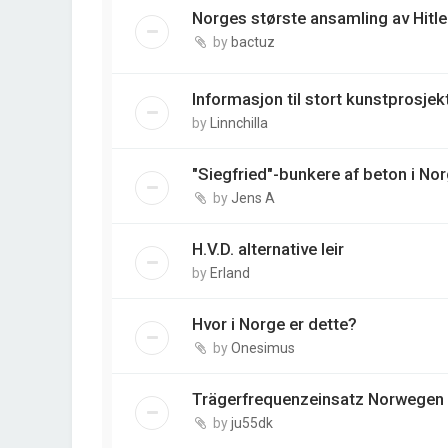
Norges største ansamling av Hitle
by
bactuz
Informasjon til stort kunstprosjek
by
Linnchilla
"Siegfried"-bunkere af beton i No
by
Jens A
H.V.D. alternative leir
by
Erland
Hvor i Norge er dette?
by
Onesimus
Trägerfrequenzeinsatz Norwegen
by
ju55dk