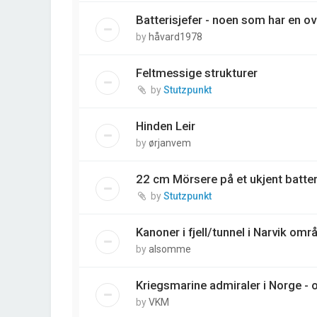
Batterisjefer - noen som har en ov
by
håvard1978
Feltmessige strukturer
by
Stutzpunkt
Hinden Leir
by
ørjanvem
22 cm Mörsere på et ukjent batter
by
Stutzpunkt
Kanoner i fjell/tunnel i Narvik omr
by
alsomme
Kriegsmarine admiraler i Norge - 
by
VKM