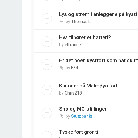
Lys og strøm i anleggene på kyst
by
Thomas L
Hva tilhører et batteri?
by
elfranse
Er det noen kystfort som har skutt
by
F34
Kanoner på Malmøya fort
by
Chris218
Snø og MG-stillinger
by
Stutzpunkt
Tyske fort gror til.