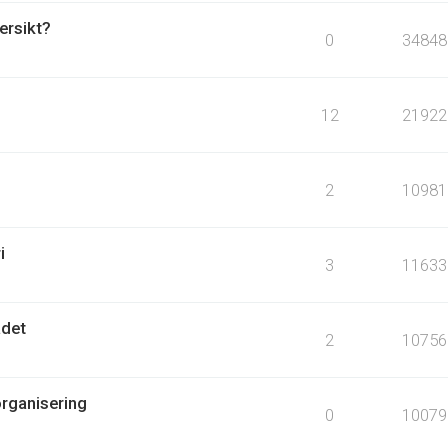
ersikt?
0
34848
12
21922
2
10981
i
3
11633
ådet
2
10756
organisering
0
10079