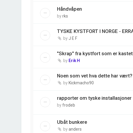
Håndvåpen
by
rks
TYSKE KYSTFORT I NORGE - ERR
by
J E F
"Skrap" fra kystfort som er kastet
by
Erik H
Noen som vet hva dette har vært?
by
Kickmacho90
rapporter om tyske installasjoner
by
frodeb
Ubåt bunkere
by
anders