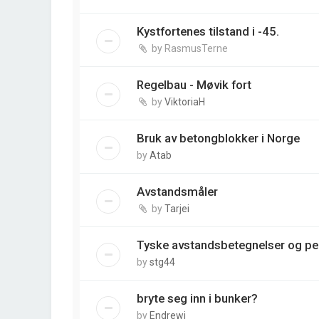
Kystfortenes tilstand i -45.
by
RasmusTerne
Regelbau - Møvik fort
by
ViktoriaH
Bruk av betongblokker i Norge
by
Atab
Avstandsmåler
by
Tarjei
Tyske avstandsbetegnelser og pei
by
stg44
bryte seg inn i bunker?
by
Endrewj