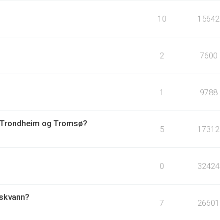
10
15642
?
2
7600
1
9788
om Trondheim og Tromsø?
5
17312
0
32424
rskvann?
7
26601