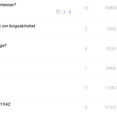
rtenner?
16
30805
1
2
t om krigsaktivitet
2
7305
rge?
4
8526
1
6464
3
11067
 1942
0
21351