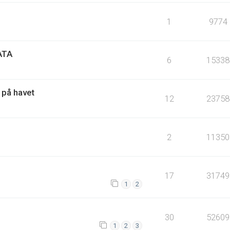
1
9774
ATA
6
15338
 på havet
12
23758
2
11350
17
31749
1
2
30
52609
1
2
3