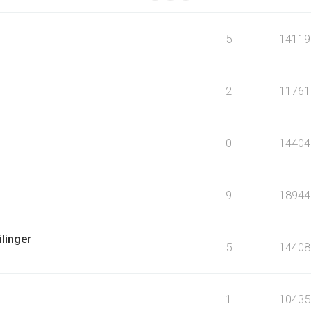
5
14119
2
11761
0
14404
9
18944
linger
5
14408
1
10435