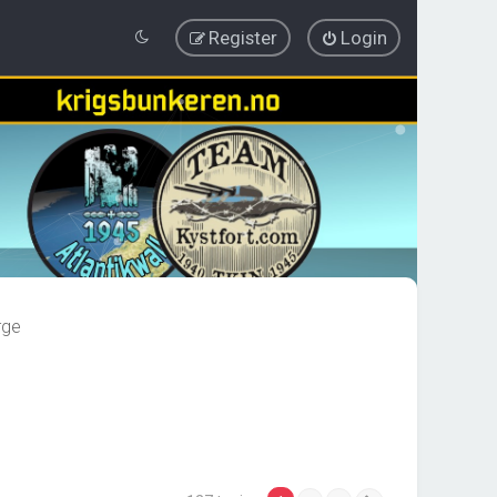
Register
Login
rge