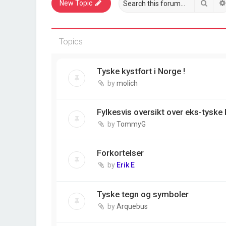
Sear
New Topic
Topics
Tyske kystfort i Norge !
by
molich
Fylkesvis oversikt over eks-tyske 
by
TommyG
Forkortelser
by
Erik E
Tyske tegn og symboler
by
Arquebus