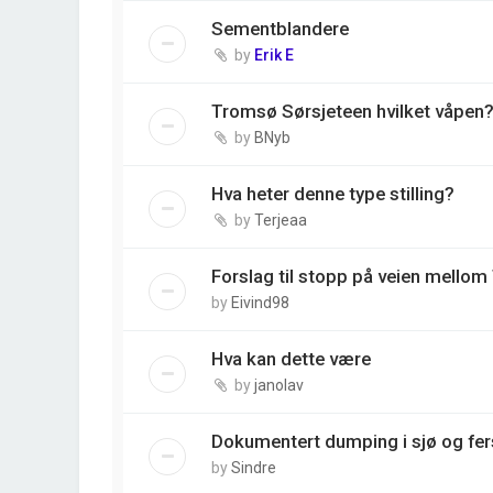
Sementblandere
by
Erik E
Tromsø Sørsjeteen hvilket våpen
by
BNyb
Hva heter denne type stilling?
by
Terjeaa
Forslag til stopp på veien mell
by
Eivind98
Hva kan dette være
by
janolav
Dokumentert dumping i sjø og fe
by
Sindre