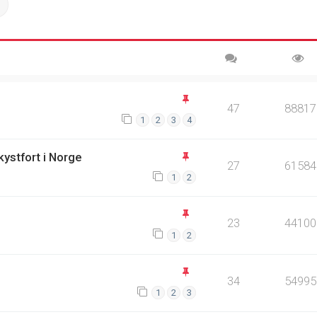
ch
Advanced search
47
88817
1
2
3
4
kystfort i Norge
27
61584
1
2
23
44100
1
2
34
54995
1
2
3