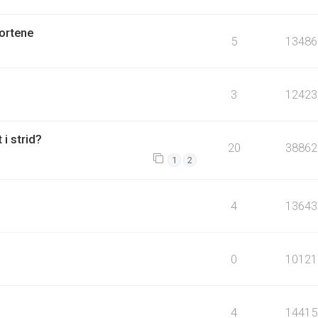
fortene
5
13486
3
12423
 i strid?
20
38862
1
2
4
13643
0
10121
4
14415