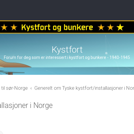
Kystfort
Forum for deg som er interessert i kystfort og bunkere - 1940-1945
 til sør-Norge
Generelt om Tyske kystfort/installasjoner i No
llasjoner i Norge