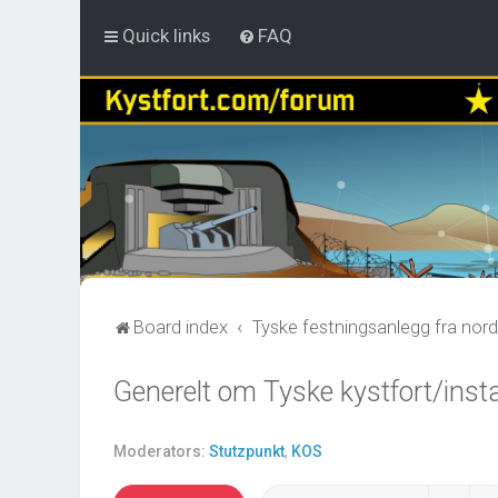
Quick links
FAQ
Board index
Tyske festningsanlegg fra nord
Generelt om Tyske kystfort/insta
Moderators:
Stutzpunkt
,
KOS