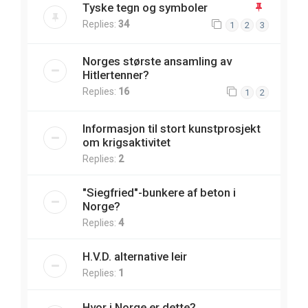
Tyske tegn og symboler
Replies:
34
1
2
3
Norges største ansamling av
Hitlertenner?
Replies:
16
1
2
Informasjon til stort kunstprosjekt
om krigsaktivitet
Replies:
2
"Siegfried"-bunkere af beton i
Norge?
Replies:
4
H.V.D. alternative leir
Replies:
1
Hvor i Norge er dette?