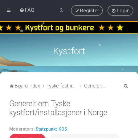
FAQ
Register
Login
Kystfort
S
Board index
Tyske festningsanlegg fra nord til sør-Norge
Generelt om Tyske kystfort/installasjoner i Norge
e
Generelt om Tyske
a
kystfort/installasjoner i Norge
r
c
h
Moderators:
Stutzpunkt
,
KOS