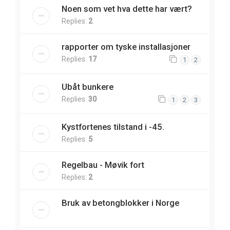
Noen som vet hva dette har vært?
Replies:
2
rapporter om tyske installasjoner
Replies:
17
1
2
Ubåt bunkere
Replies:
30
1
2
3
Kystfortenes tilstand i -45.
Replies:
5
Regelbau - Møvik fort
Replies:
2
Bruk av betongblokker i Norge