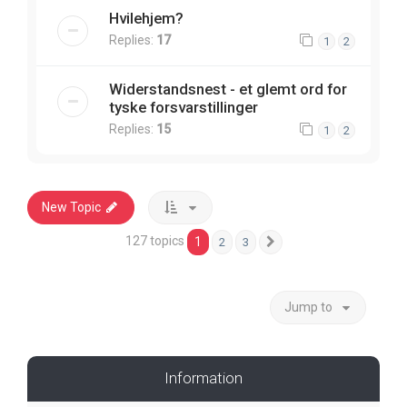
Hvilehjem?
Replies:
17
1
2
Widerstandsnest - et glemt ord for
tyske forsvarstillinger
Replies:
15
1
2
New Topic
127 topics
1
2
3
Next
Jump to
Information