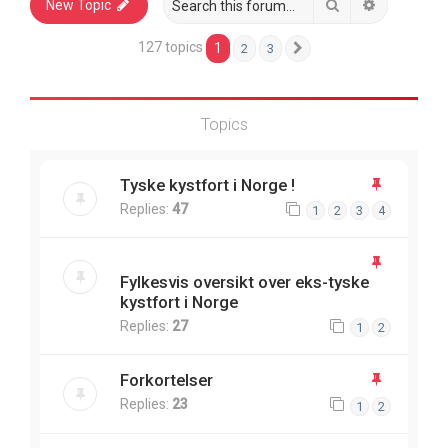
Search
Advanced 
New Topic
127 topics
1
2
3
Next
Topics
Tyske kystfort i Norge !
Replies:
47
1
2
3
4
Fylkesvis oversikt over eks-tyske
kystfort i Norge
Replies:
27
1
2
Forkortelser
Replies:
23
1
2