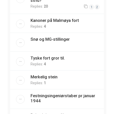
strid?
Replies:
20
1
2
Kanoner på Malmøya fort
Replies:
4
Snø og MG-stillinger
Tyske fort gror til.
Replies:
4
Merkelig stein
Replies:
1
Festningsingeniørstaber pr januar
1944