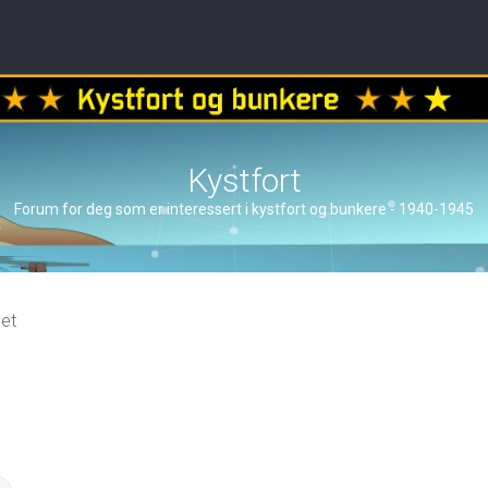
Kystfort
Forum for deg som er interessert i kystfort og bunkere - 1940-1945
et