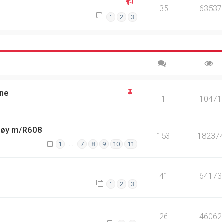
35
63537
1
2
3
une
1
10471
møy m/R608
153
18237
…
1
7
8
9
10
11
41
64173
1
2
3
26
46062