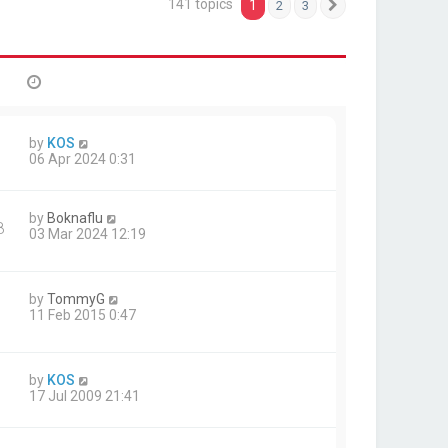
141 topics
1
2
3
Next
by
KOS
06 Apr 2024 0:31
by
Boknaflu
8
03 Mar 2024 12:19
by
TommyG
11 Feb 2015 0:47
by
KOS
17 Jul 2009 21:41