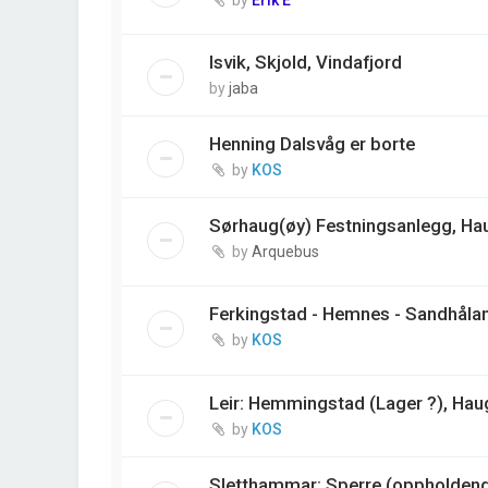
Isvik, Skjold, Vindafjord
by
jaba
Henning Dalsvåg er borte
by
KOS
Sørhaug(øy) Festningsanlegg, H
by
Arquebus
Ferkingstad - Hemnes - Sandhåla
by
KOS
Leir: Hemmingstad (Lager ?), Ha
by
KOS
Sletthammar: Sperre (oppholdende