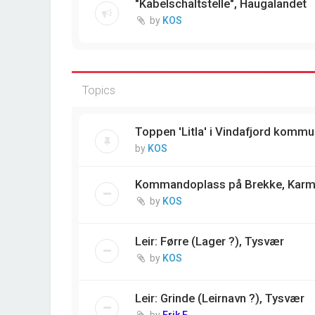
"Kabelschaltstelle", Haugalandet
by
KOS
Topics
Toppen 'Litla' i Vindafjord komm
by
KOS
Kommandoplass på Brekke, Kar
by
KOS
Leir: Førre (Lager ?), Tysvær
by
KOS
Leir: Grinde (Leirnavn ?), Tysvær
by
Erik E