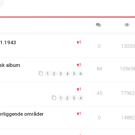
ch
Advanced search
.1.1943
0
13033
ysk album
84
10969
1
2
3
4
5
6
45
77962
1
2
3
4
nærliggende områder
0
14882