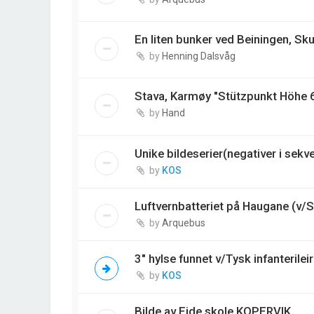
En liten bunker ved Beiningen, S
by
Henning Dalsvåg
Stava, Karmøy "Stützpunkt Höhe 
by
Hand
Unike bildeserier(negativer i sekv
by
KOS
Luftvernbatteriet på Haugane (v/S
by
Arquebus
3" hylse funnet v/Tysk infanterile
by
KOS
Bilde av Eide skole KOPERVIK