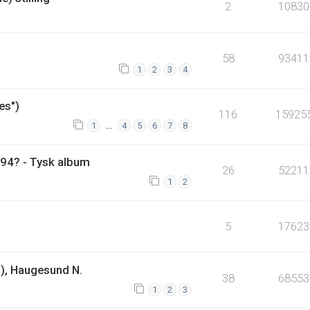
2
10830
58
93411
1
2
3
4
es")
116
15925
…
1
4
5
6
7
8
194? - Tysk album
26
52211
1
2
5
17623
9), Haugesund N.
38
68553
1
2
3