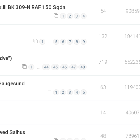
k.III BK 309-N RAF 150 Sqdn.
54
90859
1
2
3
4
132
18414
…
1
5
6
7
8
9
dve")
719
55223
…
1
44
45
46
47
48
 Haugesund
63
11940
1
2
3
4
5
14
40607
ved Salhus
48
78961