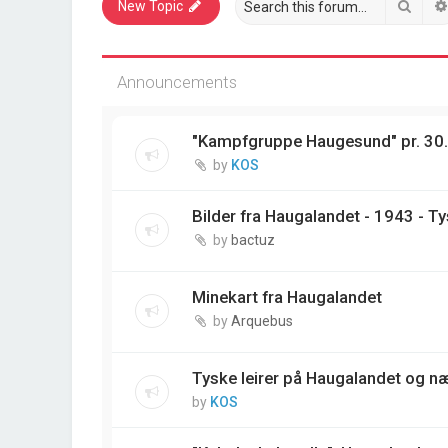
Sear
New Topic
Announcements
"Kampfgruppe Haugesund" pr. 30
by
KOS
Bilder fra Haugalandet - 1943 - T
by
bactuz
Minekart fra Haugalandet
by
Arquebus
Tyske leirer på Haugalandet og 
by
KOS