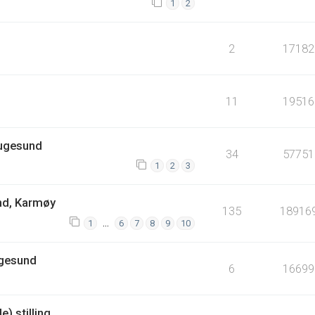
1
2
2
17182
11
19516
augesund
34
57751
1
2
3
nd, Karmøy
135
18916
…
1
6
7
8
9
10
ugesund
6
16699
) stilling