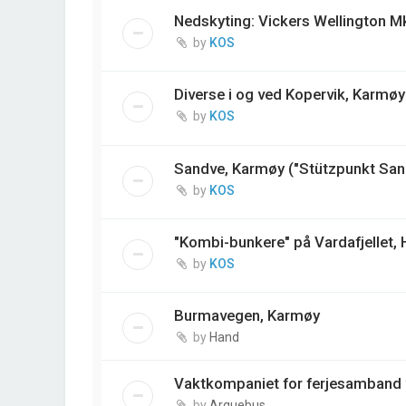
Nedskyting: Vickers Wellington M
by
KOS
Diverse i og ved Kopervik, Karmøy
by
KOS
Sandve, Karmøy ("Stützpunkt San
by
KOS
"Kombi-bunkere" på Vardafjellet,
by
KOS
Burmavegen, Karmøy
by
Hand
Vaktkompaniet for ferjesamband 
by
Arquebus