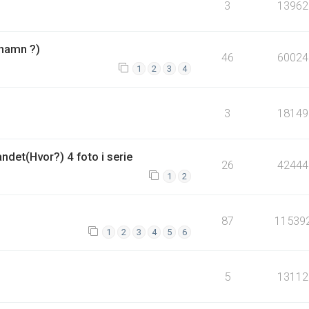
3
13962
hamn ?)
46
60024
1
2
3
4
3
18149
ndet(Hvor?) 4 foto i serie
26
42444
1
2
87
11539
1
2
3
4
5
6
5
13112