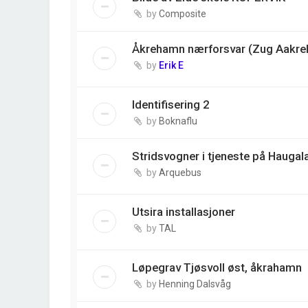
by
Composite
Åkrehamn nærforsvar (Zug Aakre
by
Erik E
Identifisering 2
by
Boknaflu
Stridsvogner i tjeneste på Haugala
by
Arquebus
Utsira installasjoner
by
TAL
Løpegrav Tjøsvoll øst, åkrahamn
by
Henning Dalsvåg