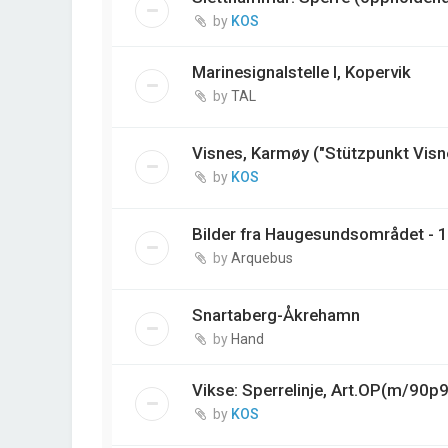
by
KOS
Marinesignalstelle I, Kopervik
by
TAL
Visnes, Karmøy ("Stützpunkt Visn
by
KOS
Bilder fra Haugesundsområdet - 
by
Arquebus
Snartaberg-Åkrehamn
by
Hand
Vikse: Sperrelinje, Art.OP(m/90p
by
KOS