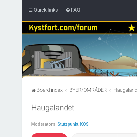
Quick links
FAQ
Board index
BYER/OMRÅDER
Haugaland
Haugalandet
Moderators:
Stutzpunkt
,
KOS