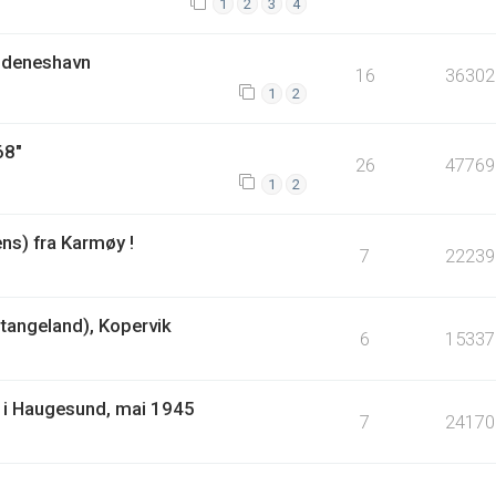
1
2
3
4
kudeneshavn
16
36302
1
2
68"
26
47769
1
2
ens) fra Karmøy !
7
22239
tangeland), Kopervik
6
15337
ir i Haugesund, mai 1945
7
24170