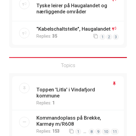
Tyske leirer på Haugalandet og
nærliggende områder
"Kabelschaltstelle", Haugalandet
Replies:
35
1
2
3
Topics
Toppen 'Litla' i Vindafjord
kommune
Replies:
1
Kommandoplass på Brekke,
Karmøy m/R608
Replies:
153
…
1
8
9
10
11