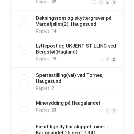
Replies:
42
1
2
3
Dekningsrom og skyttergraver på
Vardafjellet(2), Haugesund
Replies:
14
Lyttepost og UKJENT STILLING ved
Bergstøl(Hagland)
Replies:
18
1
2
Sperrestilling(vei) ved Tornes,
Haugesund
Replies:
7
Minerydding på Haugalandet
Replies:
23
1
2
Fiendtlige fly har sluppet miner i
Karmsundet 15 sept. 1941