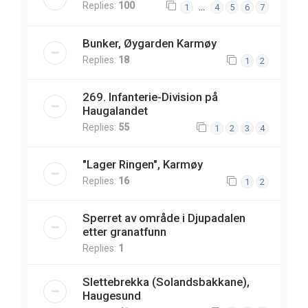
Replies:
100
…
1
4
5
6
7
Bunker, Øygarden Karmøy
Replies:
18
1
2
269. Infanterie-Division på
Haugalandet
Replies:
55
1
2
3
4
"Lager Ringen", Karmøy
Replies:
16
1
2
Sperret av område i Djupadalen
etter granatfunn
Replies:
1
Slettebrekka (Solandsbakkane),
Haugesund