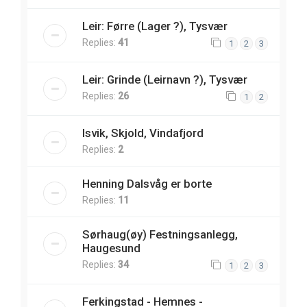
Leir: Førre (Lager ?), Tysvær
Replies:
41
1
2
3
Leir: Grinde (Leirnavn ?), Tysvær
Replies:
26
1
2
Isvik, Skjold, Vindafjord
Replies:
2
Henning Dalsvåg er borte
Replies:
11
Sørhaug(øy) Festningsanlegg,
Haugesund
Replies:
34
1
2
3
Ferkingstad - Hemnes -