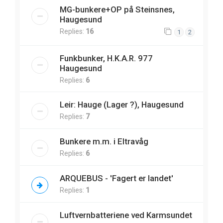
MG-bunkere+OP på Steinsnes,
Haugesund
Replies:
16
1
2
Funkbunker, H.K.A.R. 977
Haugesund
Replies:
6
Leir: Hauge (Lager ?), Haugesund
Replies:
7
Bunkere m.m. i Eltravåg
Replies:
6
ARQUEBUS - 'Fagert er landet'
Replies:
1
Luftvernbatteriene ved Karmsundet