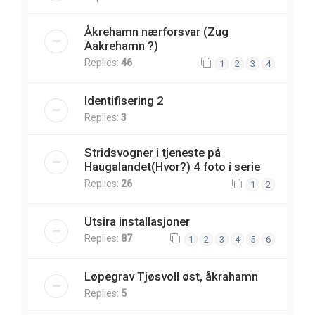
Åkrehamn nærforsvar (Zug
Aakrehamn ?)
Replies:
46
1
2
3
4
Identifisering 2
Replies:
3
Stridsvogner i tjeneste på
Haugalandet(Hvor?) 4 foto i serie
Replies:
26
1
2
Utsira installasjoner
Replies:
87
1
2
3
4
5
6
Løpegrav Tjøsvoll øst, åkrahamn
Replies:
5