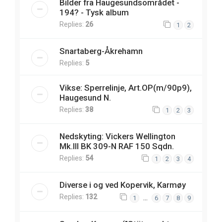
Bilder fra Haugesundsområdet -
194? - Tysk album
Replies:
26
1
2
Snartaberg-Åkrehamn
Replies:
5
Vikse: Sperrelinje, Art.OP(m/90p9),
Haugesund N.
Replies:
38
1
2
3
Nedskyting: Vickers Wellington
Mk.III BK 309-N RAF 150 Sqdn.
Replies:
54
1
2
3
4
Diverse i og ved Kopervik, Karmøy
Replies:
132
…
1
6
7
8
9