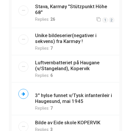
Stava, Karmøy "Stützpunkt Höhe
68"
Replies:
26
1
2
Unike bildeserier(negativer i
sekvens) fra Karmøy !
Replies:
7
Luftvernbatteriet på Haugane
(v/Stangeland), Kopervik
Replies:
6
3" hylse funnet v/Tysk infanterileir i
Haugesund, mai 1945
Replies:
7
Bilde av Eide skole KOPERVIK
Replies:
3