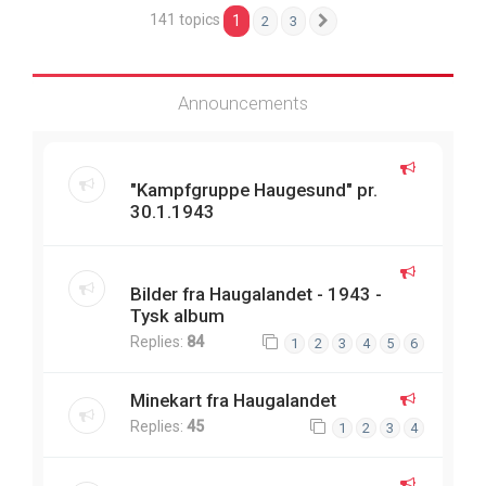
141 topics
1
2
3
Next
Announcements
"Kampfgruppe Haugesund" pr.
30.1.1943
Bilder fra Haugalandet - 1943 -
Tysk album
Replies:
84
1
2
3
4
5
6
Minekart fra Haugalandet
Replies:
45
1
2
3
4