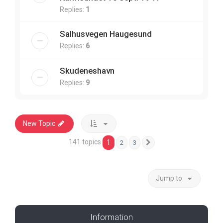
Replies:
1
Salhusvegen Haugesund
Replies:
6
Skudeneshavn
Replies:
9
New Topic
141 topics
1
2
3
Next
Jump to
Information