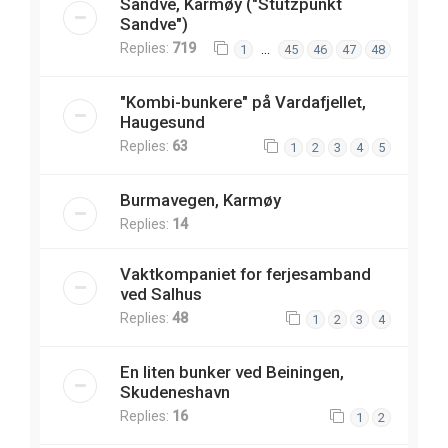
Sandve, Karmøy ("Stützpunkt
Sandve")
Replies:
719
…
1
45
46
47
48
"Kombi-bunkere" på Vardafjellet,
Haugesund
Replies:
63
1
2
3
4
5
Burmavegen, Karmøy
Replies:
14
Vaktkompaniet for ferjesamband
ved Salhus
Replies:
48
1
2
3
4
En liten bunker ved Beiningen,
Skudeneshavn
Replies:
16
1
2