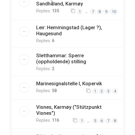
Sandhåland, Karmøy
Replies:
135
…
1
7
8
9
10
Leir: Hemmingstad (Lager ?),
Haugesund
Replies:
6
Sletthammar: Sperre
(oppholdende) stilling
Replies:
2
Marinesignalstelle I, Kopervik
Replies:
58
1
2
3
4
Visnes, Karmøy ("Stützpunkt
Visnes")
Replies:
116
…
1
5
6
7
8