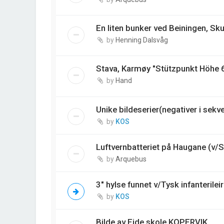
En liten bunker ved Beiningen, S
by
Henning Dalsvåg
Stava, Karmøy "Stützpunkt Höhe 
by
Hand
Unike bildeserier(negativer i sekv
by
KOS
Luftvernbatteriet på Haugane (v/S
by
Arquebus
3" hylse funnet v/Tysk infanterile
by
KOS
Bilde av Eide skole KOPERVIK