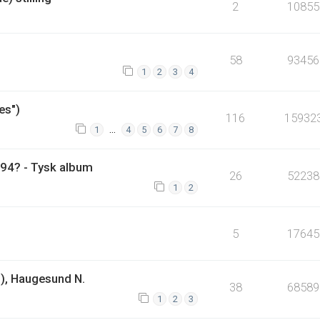
2
10855
58
93456
1
2
3
4
es")
116
15932
…
1
4
5
6
7
8
194? - Tysk album
26
52238
1
2
5
17645
9), Haugesund N.
38
68589
1
2
3