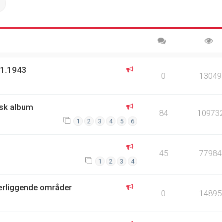
ch
Advanced search
.1.1943
0
13049
ysk album
84
10973
1
2
3
4
5
6
45
77984
1
2
3
4
nærliggende områder
0
14895