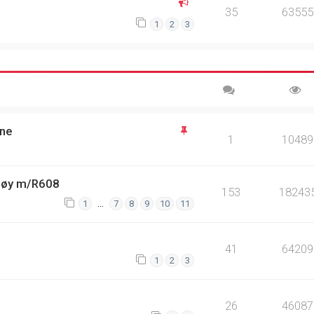
35
63555
1
2
3
une
1
10489
møy m/R608
153
18243
…
1
7
8
9
10
11
41
64209
1
2
3
26
46087