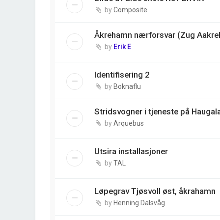
by
Composite
Åkrehamn nærforsvar (Zug Aakre
by
Erik E
Identifisering 2
by
Boknaflu
Stridsvogner i tjeneste på Haugala
by
Arquebus
Utsira installasjoner
by
TAL
Løpegrav Tjøsvoll øst, åkrahamn
by
Henning Dalsvåg