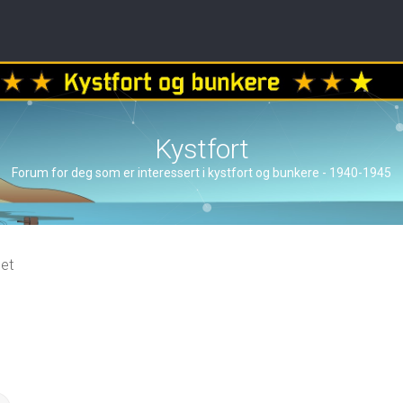
Kystfort
Forum for deg som er interessert i kystfort og bunkere - 1940-1945
et