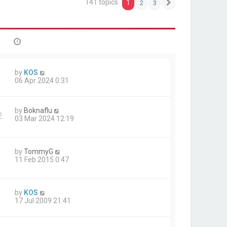
141 topics
1
2
3
Next
by
KOS
06 Apr 2024 0:31
by
Boknaflu
2
03 Mar 2024 12:19
by
TommyG
11 Feb 2015 0:47
by
KOS
17 Jul 2009 21:41