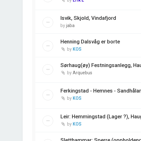
Isvik, Skjold, Vindafjord
by
jaba
Henning Dalsvåg er borte
by
KOS
Sørhaug(øy) Festningsanlegg, H
by
Arquebus
Ferkingstad - Hemnes - Sandhåla
by
KOS
Leir: Hemmingstad (Lager ?), Ha
by
KOS
Sletthammar: Sperre (oppholdende