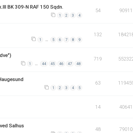
k.III BK 309-N RAF 150 Sqdn.
54
90911
1
2
3
4
132
18421
…
1
5
6
7
8
9
dve")
719
55232
…
1
44
45
46
47
48
 Haugesund
63
11945
1
2
3
4
5
14
40641
ved Salhus
48
79010