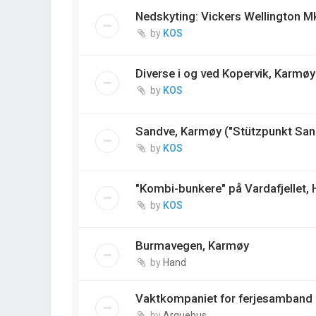
Nedskyting: Vickers Wellington M
by
KOS
Diverse i og ved Kopervik, Karmøy
by
KOS
Sandve, Karmøy ("Stützpunkt San
by
KOS
"Kombi-bunkere" på Vardafjellet,
by
KOS
Burmavegen, Karmøy
by
Hand
Vaktkompaniet for ferjesamband 
by
Arquebus