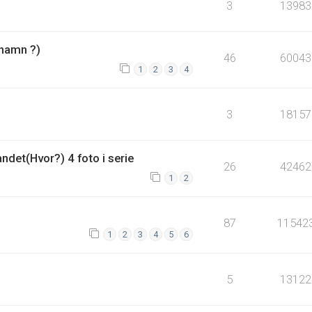
3
13983
hamn ?)
46
60043
1
2
3
4
3
18157
ndet(Hvor?) 4 foto i serie
26
42462
1
2
87
11542
1
2
3
4
5
6
5
13122