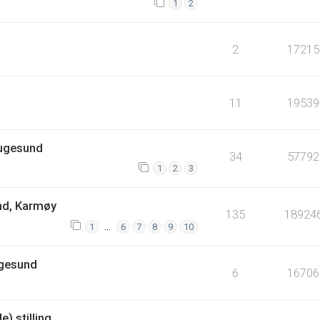
1
2
2
17215
11
19539
augesund
34
57792
1
2
3
nd, Karmøy
135
18924
…
1
6
7
8
9
10
ugesund
6
16706
) stilling