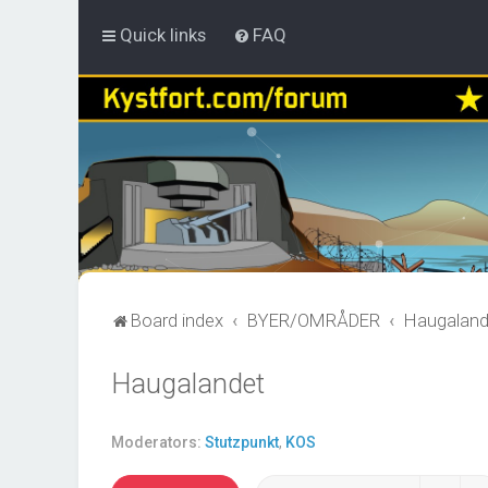
Quick links
FAQ
Board index
BYER/OMRÅDER
Haugaland
Haugalandet
Moderators:
Stutzpunkt
,
KOS