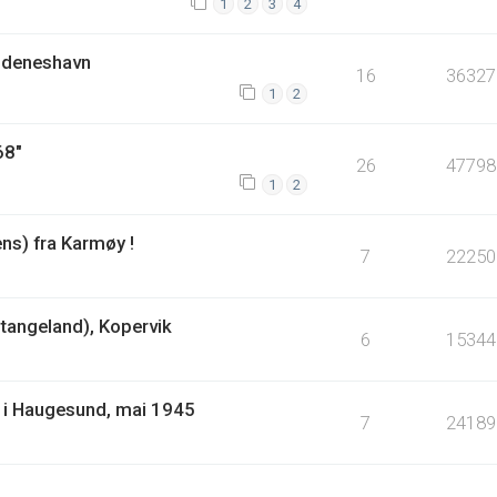
1
2
3
4
kudeneshavn
16
36327
1
2
68"
26
47798
1
2
ens) fra Karmøy !
7
22250
tangeland), Kopervik
6
15344
ir i Haugesund, mai 1945
7
24189