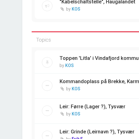
"Kabelschaltstelle", Haugalandet
by
KOS
Topics
Toppen 'Litla' i Vindafjord komm
by
KOS
Kommandoplass på Brekke, Kar
by
KOS
Leir: Førre (Lager ?), Tysvær
by
KOS
Leir: Grinde (Leirnavn ?), Tysvær
by
Erik E