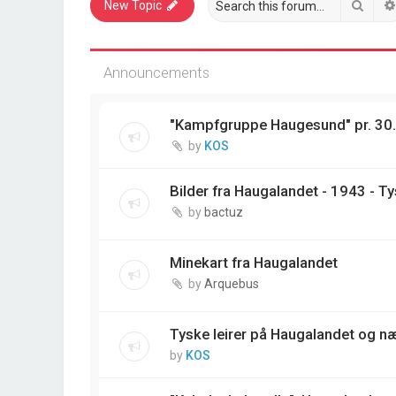
Sear
New Topic
Announcements
"Kampfgruppe Haugesund" pr. 30
by
KOS
Bilder fra Haugalandet - 1943 - T
by
bactuz
Minekart fra Haugalandet
by
Arquebus
Tyske leirer på Haugalandet og 
by
KOS