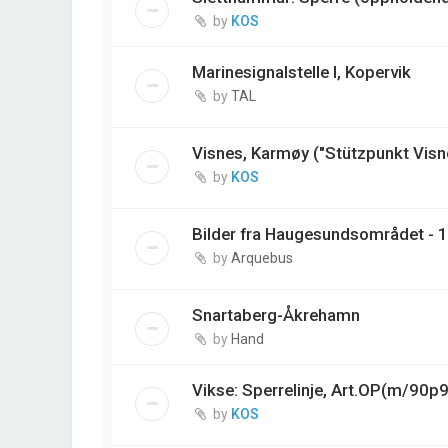
by
KOS
Marinesignalstelle I, Kopervik
by
TAL
Visnes, Karmøy ("Stützpunkt Visn
by
KOS
Bilder fra Haugesundsområdet - 
by
Arquebus
Snartaberg-Åkrehamn
by
Hand
Vikse: Sperrelinje, Art.OP(m/90p
by
KOS