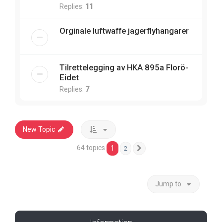
Replies:
11
Orginale luftwaffe jagerflyhangarer
Tilrettelegging av HKA 895a Florö-
Eidet
Replies:
7
New Topic
64 topics
1
2
Next
Jump to