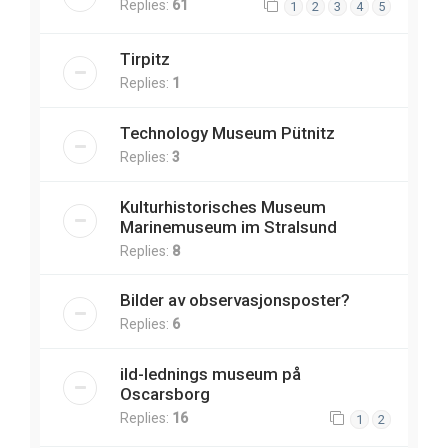
Replies:
61
1
2
3
4
5
Tirpitz
Replies:
1
Technology Museum Pütnitz
Replies:
3
Kulturhistorisches Museum
Marinemuseum im Stralsund
Replies:
8
Bilder av observasjonsposter?
Replies:
6
ild-lednings museum på
Oscarsborg
Replies:
16
1
2