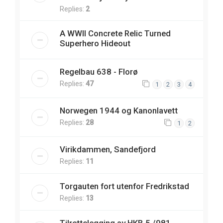
Replies:
2
A WWII Concrete Relic Turned
Superhero Hideout
Regelbau 638 - Florø
Replies:
47
1
2
3
4
Norwegen 1944 og Kanonlavett
Replies:
28
1
2
Virikdammen, Sandefjord
Replies:
11
Torgauten fort utenfor Fredrikstad
Replies:
13
Tilrettelegging av HKB 5./981