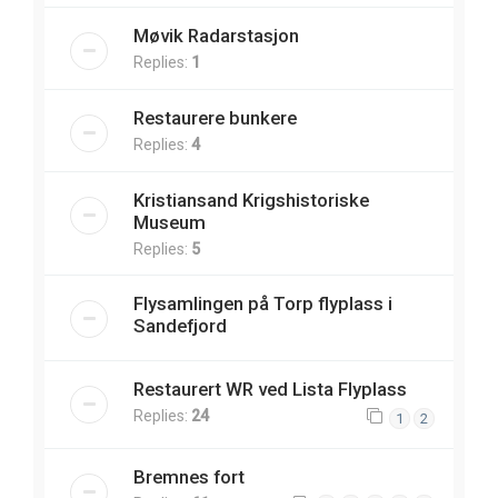
Møvik Radarstasjon
Replies:
1
Restaurere bunkere
Replies:
4
Kristiansand Krigshistoriske
Museum
Replies:
5
Flysamlingen på Torp flyplass i
Sandefjord
Restaurert WR ved Lista Flyplass
Replies:
24
1
2
Bremnes fort