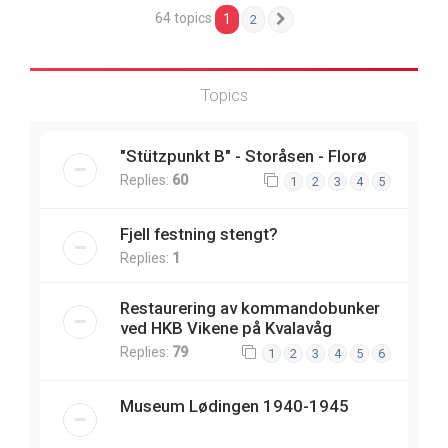
64 topics
1
2
Next
Topics
"Stützpunkt B" - Storåsen - Florø
Replies:
60
1
2
3
4
5
Fjell festning stengt?
Replies:
1
Restaurering av kommandobunker
ved HKB Vikene på Kvalavåg
Replies:
79
1
2
3
4
5
6
Museum Lødingen 1940-1945