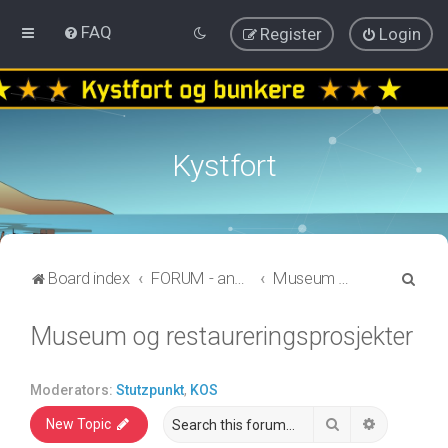
FAQ
Register
Login
Kystfort
S
Board index
FORUM - annen informasjon
Museum og restaureringsprosjekter
e
Museum og restaureringsprosjekter
a
r
c
Moderators:
Stutzpunkt
,
KOS
h
Search
Advanced 
New Topic