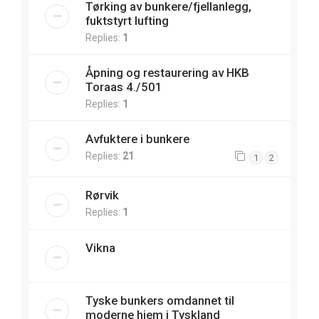
Tørking av bunkere/fjellanlegg,
fuktstyrt lufting
Replies:
1
Åpning og restaurering av HKB
Toraas 4./501
Replies:
1
Avfuktere i bunkere
Replies:
21
1
2
Rørvik
Replies:
1
Vikna
Tyske bunkers omdannet til
moderne hjem i Tyskland