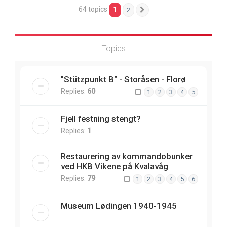
64 topics
1
2
Next
Topics
"Stützpunkt B" - Storåsen - Florø
Replies:
60
1
2
3
4
5
Fjell festning stengt?
Replies:
1
Restaurering av kommandobunker
ved HKB Vikene på Kvalavåg
Replies:
79
1
2
3
4
5
6
Museum Lødingen 1940-1945