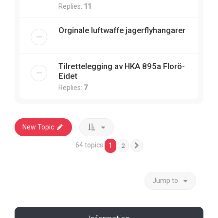
Replies:
11
Orginale luftwaffe jagerflyhangarer
Tilrettelegging av HKA 895a Florö-
Eidet
Replies:
7
New Topic
64 topics
1
2
Next
Jump to