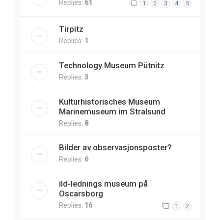
Replies:
61
1
2
3
4
5
Tirpitz
Replies:
1
Technology Museum Pütnitz
Replies:
3
Kulturhistorisches Museum
Marinemuseum im Stralsund
Replies:
8
Bilder av observasjonsposter?
Replies:
6
ild-lednings museum på
Oscarsborg
Replies:
16
1
2