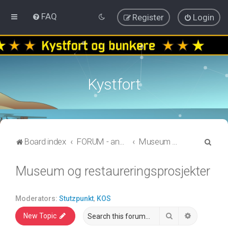
FAQ
Register
Login
Kystfort
S
Board index
FORUM - annen informasjon
Museum og restaureringsprosjekter
e
Museum og restaureringsprosjekter
a
r
c
Moderators:
Stutzpunkt
,
KOS
h
Search
Advanced 
New Topic