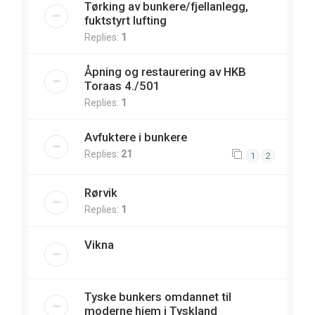
Tørking av bunkere/fjellanlegg,
fuktstyrt lufting
Replies:
1
Åpning og restaurering av HKB
Toraas 4./501
Replies:
1
Avfuktere i bunkere
Replies:
21
1
2
Rørvik
Replies:
1
Vikna
Tyske bunkers omdannet til
moderne hjem i Tyskland