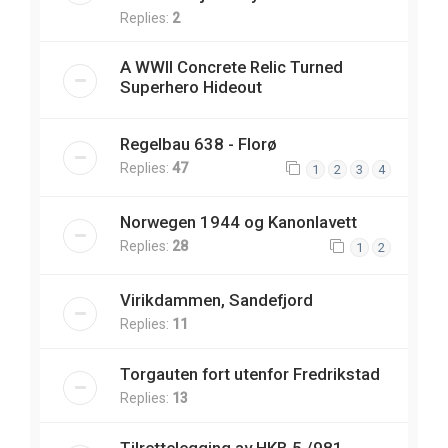
Replies:
2
A WWII Concrete Relic Turned
Superhero Hideout
Regelbau 638 - Florø
Replies:
47
1
2
3
4
Norwegen 1944 og Kanonlavett
Replies:
28
1
2
Virikdammen, Sandefjord
Replies:
11
Torgauten fort utenfor Fredrikstad
Replies:
13
Tilrettelegging av HKB 5./981