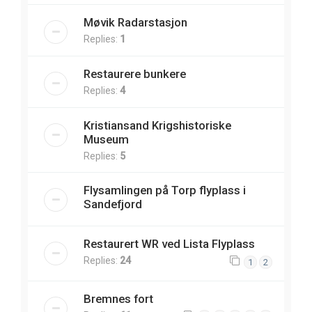
Møvik Radarstasjon
Replies:
1
Restaurere bunkere
Replies:
4
Kristiansand Krigshistoriske
Museum
Replies:
5
Flysamlingen på Torp flyplass i
Sandefjord
Restaurert WR ved Lista Flyplass
Replies:
24
1
2
Bremnes fort