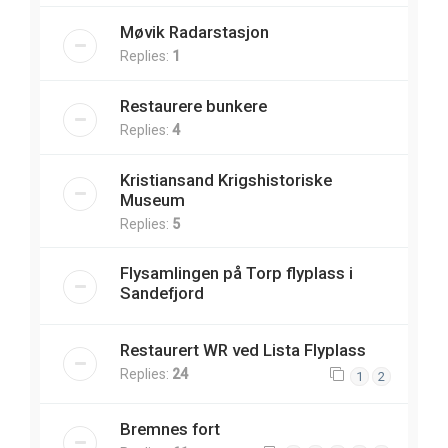
Møvik Radarstasjon
Replies:
1
Restaurere bunkere
Replies:
4
Kristiansand Krigshistoriske
Museum
Replies:
5
Flysamlingen på Torp flyplass i
Sandefjord
Restaurert WR ved Lista Flyplass
Replies:
24
1
2
Bremnes fort