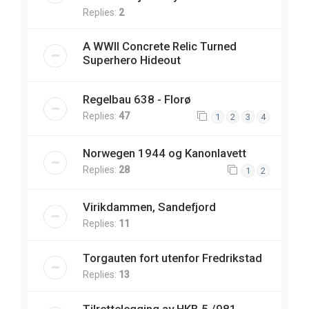
Replies:
2
A WWII Concrete Relic Turned
Superhero Hideout
Regelbau 638 - Florø
Replies:
47
1
2
3
4
Norwegen 1944 og Kanonlavett
Replies:
28
1
2
Virikdammen, Sandefjord
Replies:
11
Torgauten fort utenfor Fredrikstad
Replies:
13
Tilrettelegging av HKB 5./981