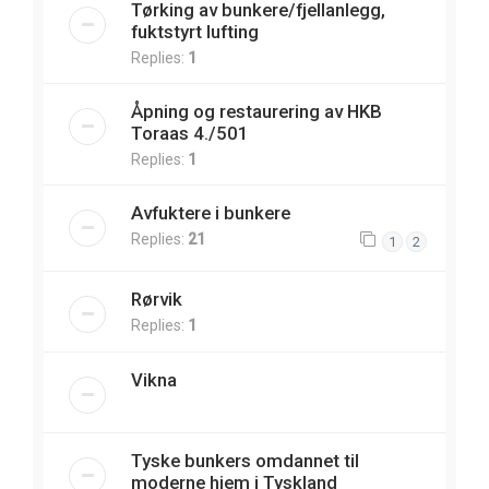
Tørking av bunkere/fjellanlegg,
fuktstyrt lufting
Replies:
1
Åpning og restaurering av HKB
Toraas 4./501
Replies:
1
Avfuktere i bunkere
Replies:
21
1
2
Rørvik
Replies:
1
Vikna
Tyske bunkers omdannet til
moderne hjem i Tyskland