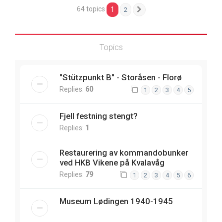
64 topics
1
2
Next
Topics
"Stützpunkt B" - Storåsen - Florø
Replies:
60
1
2
3
4
5
Fjell festning stengt?
Replies:
1
Restaurering av kommandobunker
ved HKB Vikene på Kvalavåg
Replies:
79
1
2
3
4
5
6
Museum Lødingen 1940-1945