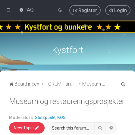
FAQ
Register
Login
Kystfort
S
Board index
FORUM - annen informasjon
Museum og restaureringsprosjekter
e
Museum og restaureringsprosjekter
a
r
c
Moderators:
Stutzpunkt
,
KOS
h
Search
Advanced 
New Topic