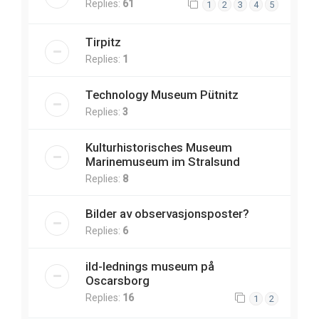
Replies:
61
1
2
3
4
5
Tirpitz
Replies:
1
Technology Museum Pütnitz
Replies:
3
Kulturhistorisches Museum
Marinemuseum im Stralsund
Replies:
8
Bilder av observasjonsposter?
Replies:
6
ild-lednings museum på
Oscarsborg
Replies:
16
1
2