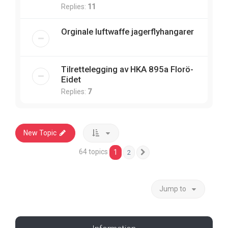
Replies:
11
Orginale luftwaffe jagerflyhangarer
Tilrettelegging av HKA 895a Florö-
Eidet
Replies:
7
New Topic
64 topics
1
2
Next
Jump to