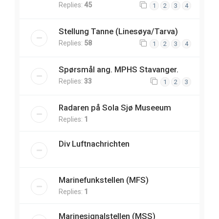
Replies:
45
1
2
3
4
Stellung Tanne (Linesøya/Tarva)
Replies:
58
1
2
3
4
Spørsmål ang. MPHS Stavanger.
Replies:
33
1
2
3
Radaren på Sola Sjø Museeum
Replies:
1
Div Luftnachrichten
Marinefunkstellen (MFS)
Replies:
1
Marinesignalstellen (MSS)