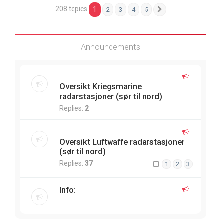
208 topics
1
2
3
4
5
Next
Announcements
Oversikt Kriegsmarine
radarstasjoner (sør til nord)
Replies:
2
Oversikt Luftwaffe radarstasjoner
(sør til nord)
Replies:
37
1
2
3
Info: