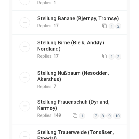
Replies:
1
Stellung Banane (Bjørnøy, Tromsø)
Replies:
17
1
2
Stellung Birne (Bleik, Andøy i
Nordland)
Replies:
17
1
2
Stellung Nußbaum (Nesodden,
Akershus)
Replies:
7
Stellung Frauenschuh (Dyrland,
Karmøy)
Replies:
149
…
1
7
8
9
10
Stellung Trauerweide (Tonsåsen,
Etnedal)