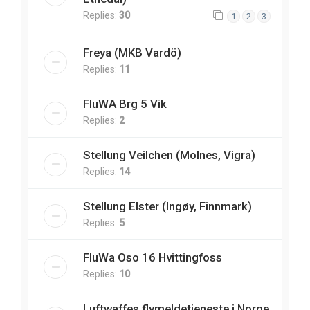
Replies:
30
1
2
3
Freya (MKB Vardö)
Replies:
11
FluWA Brg 5 Vik
Replies:
2
Stellung Veilchen (Molnes, Vigra)
Replies:
14
Stellung Elster (Ingøy, Finnmark)
Replies:
5
FluWa Oso 16 Hvittingfoss
Replies:
10
Luftwaffes flymeldetjeneste i Norge