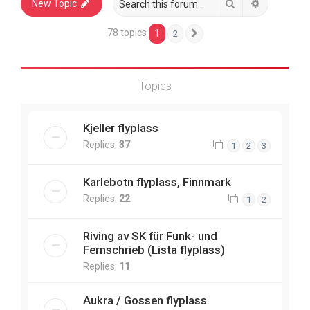
Search
Advanced 
New Topic
78 topics
1
2
Next
Topics
Kjeller flyplass
Replies:
37
1
2
3
Karlebotn flyplass, Finnmark
Replies:
22
1
2
Riving av SK für Funk- und
Fernschrieb (Lista flyplass)
Replies:
11
Aukra / Gossen flyplass