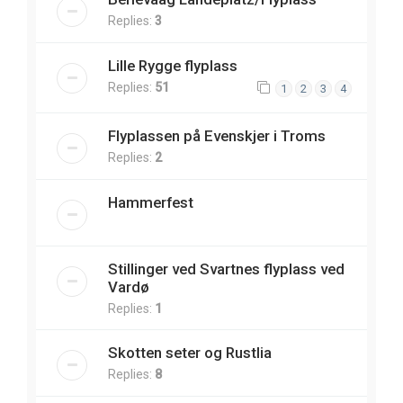
Replies:
3
Lille Rygge flyplass
Replies:
51
1
2
3
4
Flyplassen på Evenskjer i Troms
Replies:
2
Hammerfest
Stillinger ved Svartnes flyplass ved
Vardø
Replies:
1
Skotten seter og Rustlia
Replies:
8