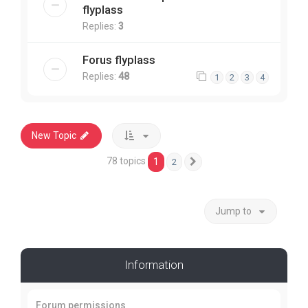
flyplass
Replies:
3
Forus flyplass
Replies:
48
1
2
3
4
New Topic
78 topics
1
2
Next
Jump to
Information
Forum permissions