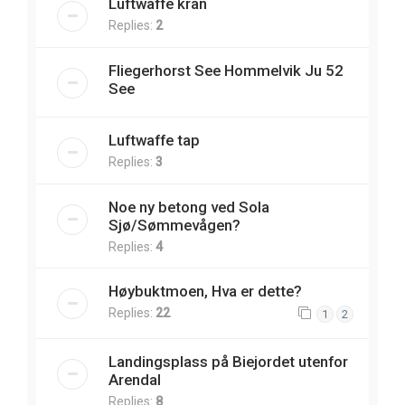
Luftwaffe kran
Replies:
2
Fliegerhorst See Hommelvik Ju 52
See
Luftwaffe tap
Replies:
3
Noe ny betong ved Sola
Sjø/Sømmevågen?
Replies:
4
Høybuktmoen, Hva er dette?
Replies:
22
1
2
Landingsplass på Biejordet utenfor
Arendal
Replies:
8