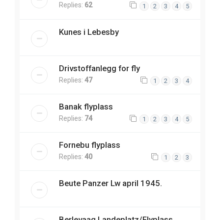
Replies:
62
1
2
3
4
5
Kunes i Lebesby
Drivstoffanlegg for fly
Replies:
47
1
2
3
4
Banak flyplass
Replies:
74
1
2
3
4
5
Fornebu flyplass
Replies:
40
1
2
3
Beute Panzer Lw april 1945.
Berlevaag Landeplatz/Flyplass