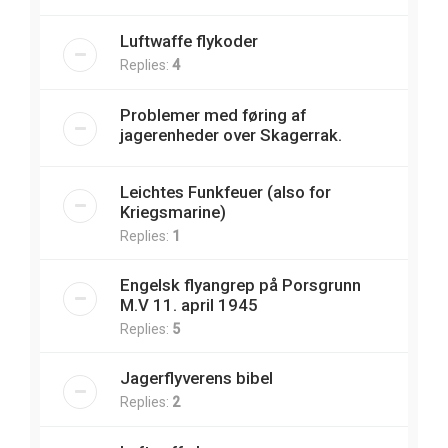
Luftwaffe flykoder
Replies:
4
Problemer med føring af
jagerenheder over Skagerrak.
Leichtes Funkfeuer (also for
Kriegsmarine)
Replies:
1
Engelsk flyangrep på Porsgrunn
M.V 11. april 1945
Replies:
5
Jagerflyverens bibel
Replies:
2