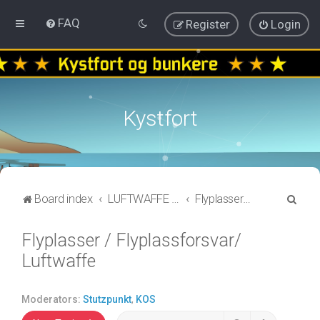
FAQ
Register
Login
Kystfort
S
Board index
LUFTWAFFE / KRIEGSMARINE
Flyplasser / Flyplassforsvar/ Luftwaffe
e
Flyplasser / Flyplassforsvar/
a
Luftwaffe
r
c
h
Moderators:
Stutzpunkt
,
KOS