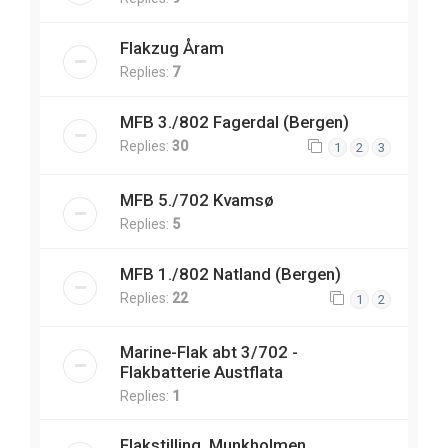
Flakzug Åram
Replies:
7
MFB 3./802 Fagerdal (Bergen)
Replies:
30
1
2
3
MFB 5./702 Kvamsø
Replies:
5
MFB 1./802 Natland (Bergen)
Replies:
22
1
2
Marine-Flak abt 3/702 -
Flakbatterie Austflata
Replies:
1
Flakstilling, Munkholmen