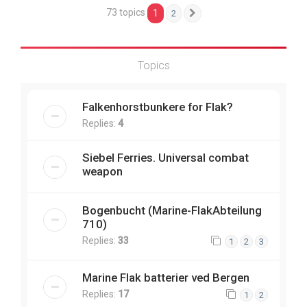
73 topics
1
2
Next
Topics
Falkenhorstbunkere for Flak?
Replies:
4
Siebel Ferries. Universal combat
weapon
Bogenbucht (Marine-FlakAbteilung
710)
Replies:
33
1
2
3
Marine Flak batterier ved Bergen
Replies:
17
1
2