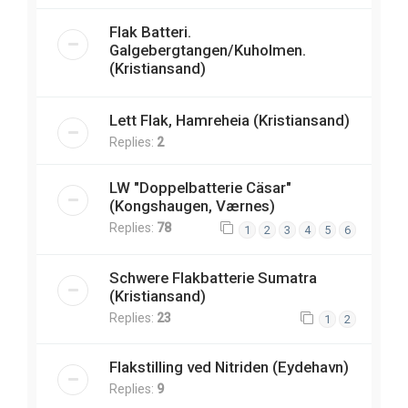
Flak Batteri.
Galgebergtangen/Kuholmen.
(Kristiansand)
Lett Flak, Hamreheia (Kristiansand)
Replies:
2
LW "Doppelbatterie Cäsar"
(Kongshaugen, Værnes)
Replies:
78
1
2
3
4
5
6
Schwere Flakbatterie Sumatra
(Kristiansand)
Replies:
23
1
2
Flakstilling ved Nitriden (Eydehavn)
Replies:
9