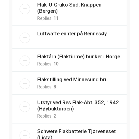
Flak-U-Gruko Süd, Knappen
(Bergen)
Replies:
11
Luftwaffe enhter på Rennesøy
Flaktårn (Flaktürme) bunker i Norge
Replies:
10
Flakstilling ved Minnesund bru
Replies:
8
Utstyr ved Res.Flak-Abt. 352, 1942
(Høybuktmoen)
Replies:
2
Schwere Flakbatterie Tjørveneset
(Lista)