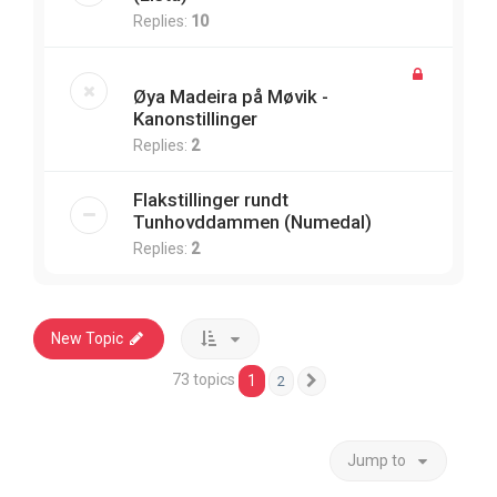
Replies:
10
Øya Madeira på Møvik -
Kanonstillinger
Replies:
2
Flakstillinger rundt
Tunhovddammen (Numedal)
Replies:
2
New Topic
73 topics
1
2
Next
Jump to