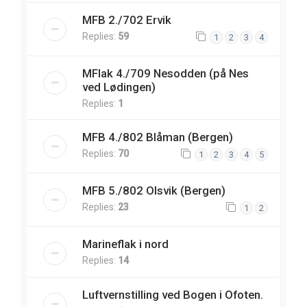
MFB 2./702 Ervik
Replies:
59
1
2
3
4
MFlak 4./709 Nesodden (på Nes
ved Lødingen)
Replies:
1
MFB 4./802 Blåman (Bergen)
Replies:
70
1
2
3
4
5
MFB 5./802 Olsvik (Bergen)
Replies:
23
1
2
Marineflak i nord
Replies:
14
Luftvernstilling ved Bogen i Ofoten.