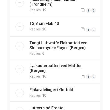
(Trondheim)
Replies:
19
1
2
12,8 cm Flak 40
Replies:
20
1
2
Tungt Luftwaffe Flakbatteri ved
Skansemyren/Fløyen (Bergen)
Replies:
6
Lyskasterbatteri ved Midttun
(Bergen)
Replies:
16
1
2
Flakavdelinger i Østfold
Replies:
10
Luftvern på Frosta