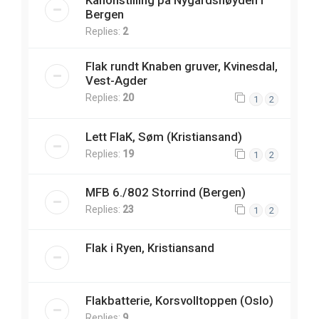
Kanonstilling på Nygårdshøyden i
Bergen
Replies:
2
Flak rundt Knaben gruver, Kvinesdal,
Vest-Agder
Replies:
20
1
2
Lett FlaK, Søm (Kristiansand)
Replies:
19
1
2
MFB 6./802 Storrind (Bergen)
Replies:
23
1
2
Flak i Ryen, Kristiansand
Flakbatterie, Korsvolltoppen (Oslo)
Replies:
9