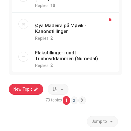
Replies:
10
Øya Madeira på Møvik -
Kanonstillinger
Replies:
2
Flakstillinger rundt
Tunhovddammen (Numedal)
Replies:
2
New Topic
73 topics
1
2
Next
Jump to