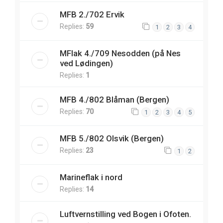
MFB 2./702 Ervik
Replies:
59
1
2
3
4
MFlak 4./709 Nesodden (på Nes
ved Lødingen)
Replies:
1
MFB 4./802 Blåman (Bergen)
Replies:
70
1
2
3
4
5
MFB 5./802 Olsvik (Bergen)
Replies:
23
1
2
Marineflak i nord
Replies:
14
Luftvernstilling ved Bogen i Ofoten.