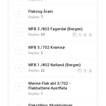
Flakzug Åram
Replies:
7
MFB 3./802 Fagerdal (Bergen)
Replies:
30
1
2
3
MFB 5./702 Kvamsø
Replies:
5
MFB 1./802 Natland (Bergen)
Replies:
22
1
2
Marine-Flak abt 3/702 -
Flakbatterie Austflata
Replies:
1
Flakstilling, Munkholmen