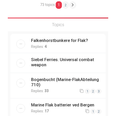
73 topics
1
2
Next
Topics
Falkenhorstbunkere for Flak?
Replies:
4
Siebel Ferries. Universal combat
weapon
Bogenbucht (Marine-FlakAbteilung
710)
Replies:
33
1
2
3
Marine Flak batterier ved Bergen
Replies:
17
1
2