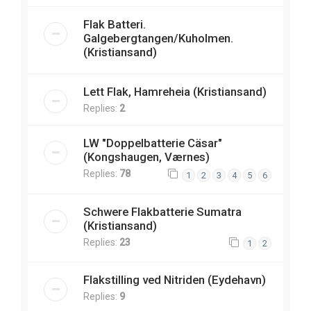
Flak Batteri.
Galgebergtangen/Kuholmen.
(Kristiansand)
Lett Flak, Hamreheia (Kristiansand)
Replies:
2
LW "Doppelbatterie Cäsar"
(Kongshaugen, Værnes)
Replies:
78
1
2
3
4
5
6
Schwere Flakbatterie Sumatra
(Kristiansand)
Replies:
23
1
2
Flakstilling ved Nitriden (Eydehavn)
Replies:
9