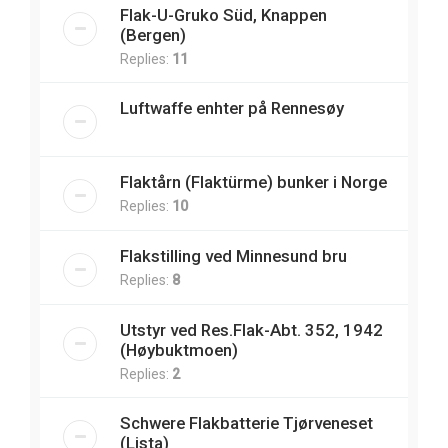
Flak-U-Gruko Süd, Knappen
(Bergen)
Replies:
11
Luftwaffe enhter på Rennesøy
Flaktårn (Flaktürme) bunker i Norge
Replies:
10
Flakstilling ved Minnesund bru
Replies:
8
Utstyr ved Res.Flak-Abt. 352, 1942
(Høybuktmoen)
Replies:
2
Schwere Flakbatterie Tjørveneset
(Lista)