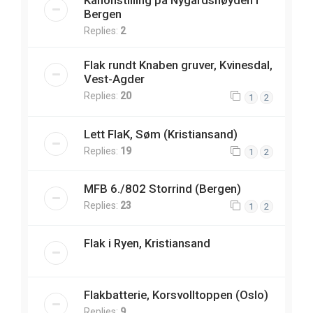
Kanonstilling på Nygårdshøyden i
Bergen
Replies:
2
Flak rundt Knaben gruver, Kvinesdal,
Vest-Agder
Replies:
20
1
2
Lett FlaK, Søm (Kristiansand)
Replies:
19
1
2
MFB 6./802 Storrind (Bergen)
Replies:
23
1
2
Flak i Ryen, Kristiansand
Flakbatterie, Korsvolltoppen (Oslo)
Replies:
9