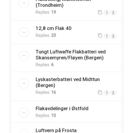
(Trondheim)
Replies:
19
1
2
12,8 cm Flak 40
Replies:
20
1
2
Tungt Luftwaffe Flakbatteri ved
Skansemyren/Fløyen (Bergen)
Replies:
6
Lyskasterbatteri ved Midttun
(Bergen)
Replies:
16
1
2
Flakavdelinger i Østfold
Replies:
10
Luftvern på Frosta