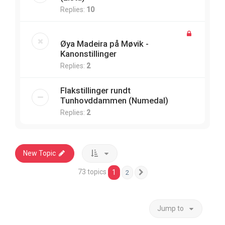
Replies:
10
Øya Madeira på Møvik -
Kanonstillinger
Replies:
2
Flakstillinger rundt
Tunhovddammen (Numedal)
Replies:
2
New Topic
73 topics
1
2
Next
Jump to