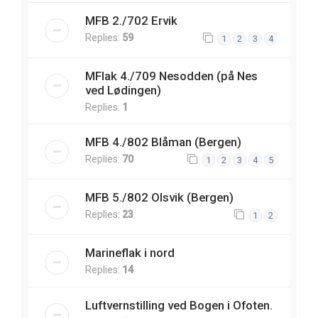
MFB 2./702 Ervik
Replies:
59
1
2
3
4
MFlak 4./709 Nesodden (på Nes
ved Lødingen)
Replies:
1
MFB 4./802 Blåman (Bergen)
Replies:
70
1
2
3
4
5
MFB 5./802 Olsvik (Bergen)
Replies:
23
1
2
Marineflak i nord
Replies:
14
Luftvernstilling ved Bogen i Ofoten.