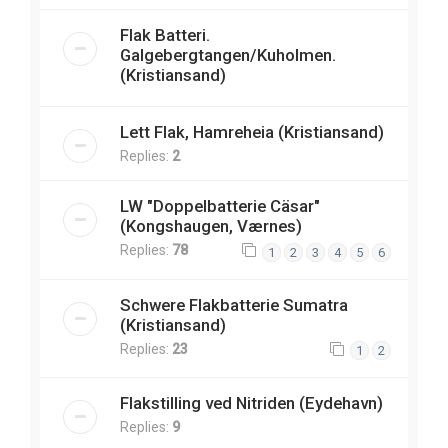
Flak Batteri.
Galgebergtangen/Kuholmen.
(Kristiansand)
Lett Flak, Hamreheia (Kristiansand)
Replies:
2
LW "Doppelbatterie Cäsar"
(Kongshaugen, Værnes)
Replies:
78
1
2
3
4
5
6
Schwere Flakbatterie Sumatra
(Kristiansand)
Replies:
23
1
2
Flakstilling ved Nitriden (Eydehavn)
Replies:
9