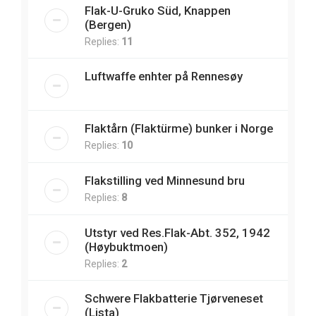
Flak-U-Gruko Süd, Knappen
(Bergen)
Replies:
11
Luftwaffe enhter på Rennesøy
Flaktårn (Flaktürme) bunker i Norge
Replies:
10
Flakstilling ved Minnesund bru
Replies:
8
Utstyr ved Res.Flak-Abt. 352, 1942
(Høybuktmoen)
Replies:
2
Schwere Flakbatterie Tjørveneset
(Lista)