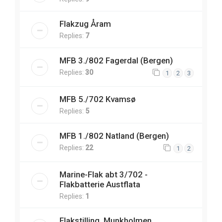
Flakzug Åram
Replies:
7
MFB 3./802 Fagerdal (Bergen)
Replies:
30
1
2
3
MFB 5./702 Kvamsø
Replies:
5
MFB 1./802 Natland (Bergen)
Replies:
22
1
2
Marine-Flak abt 3/702 -
Flakbatterie Austflata
Replies:
1
Flakstilling, Munkholmen