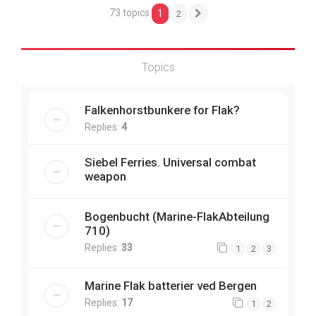
73 topics
1
2
Next
Topics
Falkenhorstbunkere for Flak?
Replies:
4
Siebel Ferries. Universal combat
weapon
Bogenbucht (Marine-FlakAbteilung
710)
Replies:
33
1
2
3
Marine Flak batterier ved Bergen
Replies:
17
1
2