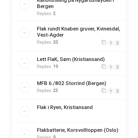
Kanonstilling på Nygårdshøyden i
Bergen
Replies:
2
Flak rundt Knaben gruver, Kvinesdal,
Vest-Agder
Replies:
20
1
2
Lett FlaK, Søm (Kristiansand)
Replies:
19
1
2
MFB 6./802 Storrind (Bergen)
Replies:
23
1
2
Flak i Ryen, Kristiansand
Flakbatterie, Korsvolltoppen (Oslo)
Replies:
9