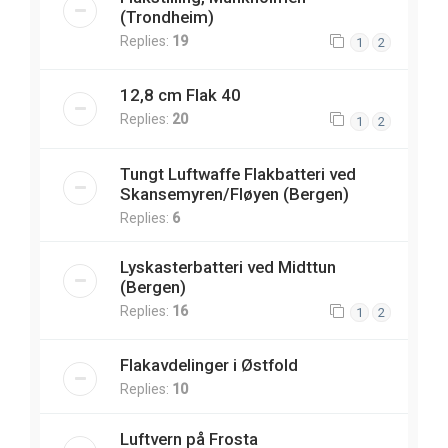
(Trondheim)
Replies:
19
1
2
12,8 cm Flak 40
Replies:
20
1
2
Tungt Luftwaffe Flakbatteri ved
Skansemyren/Fløyen (Bergen)
Replies:
6
Lyskasterbatteri ved Midttun
(Bergen)
Replies:
16
1
2
Flakavdelinger i Østfold
Replies:
10
Luftvern på Frosta