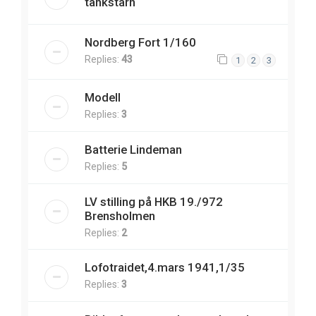
tankstårn
Nordberg Fort 1/160
Replies:
43
1
2
3
Modell
Replies:
3
Batterie Lindeman
Replies:
5
LV stilling på HKB 19./972
Brensholmen
Replies:
2
Lofotraidet,4.mars 1941,1/35
Replies:
3