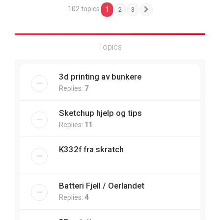
102 topics
1
2
3
Next
Topics
3d printing av bunkere
Replies:
7
Sketchup hjelp og tips
Replies:
11
K332f fra skratch
Batteri Fjell / Oerlandet
Replies:
4