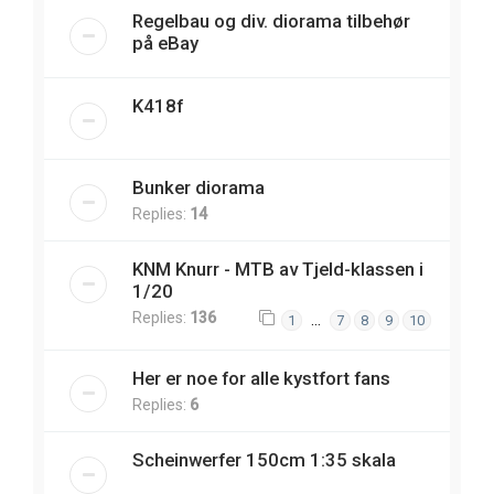
Regelbau og div. diorama tilbehør
på eBay
K418f
Bunker diorama
Replies:
14
KNM Knurr - MTB av Tjeld-klassen i
1/20
Replies:
136
…
1
7
8
9
10
Her er noe for alle kystfort fans
Replies:
6
Scheinwerfer 150cm 1:35 skala