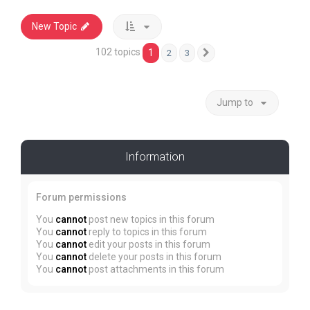
New Topic
102 topics
1
2
3
Next
Jump to
Information
Forum permissions
You
cannot
post new topics in this forum
You
cannot
reply to topics in this forum
You
cannot
edit your posts in this forum
You
cannot
delete your posts in this forum
You
cannot
post attachments in this forum