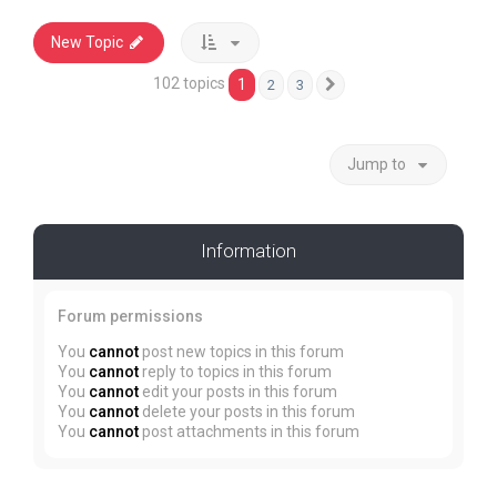
New Topic
102 topics
1
2
3
Next
Jump to
Information
Forum permissions
You
cannot
post new topics in this forum
You
cannot
reply to topics in this forum
You
cannot
edit your posts in this forum
You
cannot
delete your posts in this forum
You
cannot
post attachments in this forum