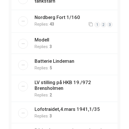
tankstårn
Nordberg Fort 1/160
Replies:
43
1
2
3
Modell
Replies:
3
Batterie Lindeman
Replies:
5
LV stilling på HKB 19./972
Brensholmen
Replies:
2
Lofotraidet,4.mars 1941,1/35
Replies:
3