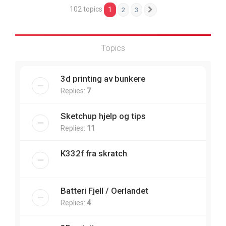
102 topics
1
2
3
Next
Topics
3d printing av bunkere
Replies:
7
Sketchup hjelp og tips
Replies:
11
K332f fra skratch
Batteri Fjell / Oerlandet
Replies:
4