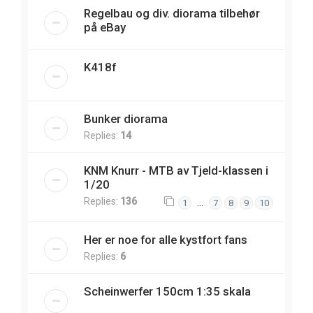
Regelbau og div. diorama tilbehør
på eBay
K418f
Bunker diorama
Replies:
14
KNM Knurr - MTB av Tjeld-klassen i
1/20
Replies:
136
…
1
7
8
9
10
Her er noe for alle kystfort fans
Replies:
6
Scheinwerfer 150cm 1:35 skala