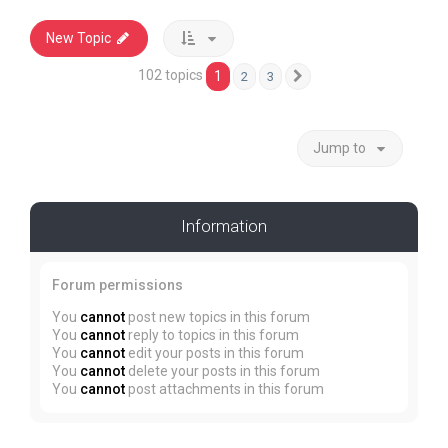
New Topic
102 topics
1
2
3
Next
Jump to
Information
Forum permissions
You
cannot
post new topics in this forum
You
cannot
reply to topics in this forum
You
cannot
edit your posts in this forum
You
cannot
delete your posts in this forum
You
cannot
post attachments in this forum