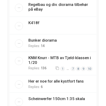
Regelbau og div. diorama tilbehør
på eBay
K418f
Bunker diorama
Replies:
14
KNM Knurr - MTB av Tjeld-klassen i
1/20
Replies:
136
…
1
7
8
9
10
Her er noe for alle kystfort fans
Replies:
6
Scheinwerfer 150cm 1:35 skala