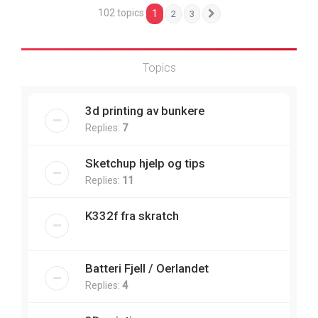
102 topics
1
2
3
Next
Topics
3d printing av bunkere
Replies:
7
Sketchup hjelp og tips
Replies:
11
K332f fra skratch
Batteri Fjell / Oerlandet
Replies:
4