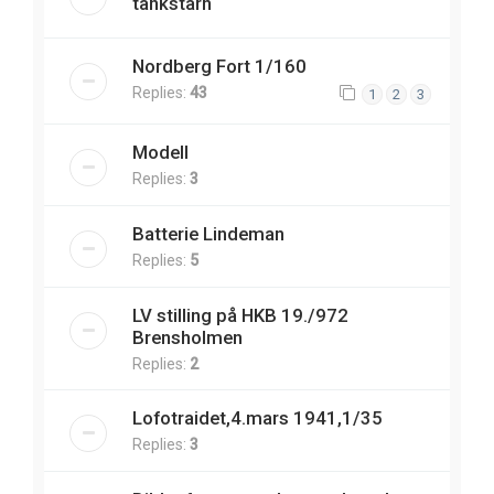
tankstårn
Nordberg Fort 1/160
Replies:
43
1
2
3
Modell
Replies:
3
Batterie Lindeman
Replies:
5
LV stilling på HKB 19./972
Brensholmen
Replies:
2
Lofotraidet,4.mars 1941,1/35
Replies:
3