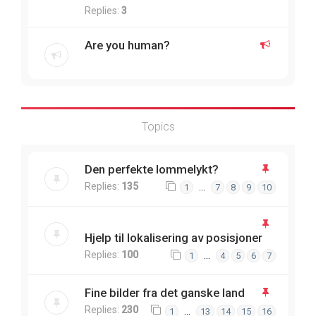
Replies:
3
Are you human?
Topics
Den perfekte lommelykt?
Replies:
135
…
1
7
8
9
10
Hjelp til lokalisering av posisjoner
Replies:
100
…
1
4
5
6
7
Fine bilder fra det ganske land
Replies:
230
…
1
13
14
15
16