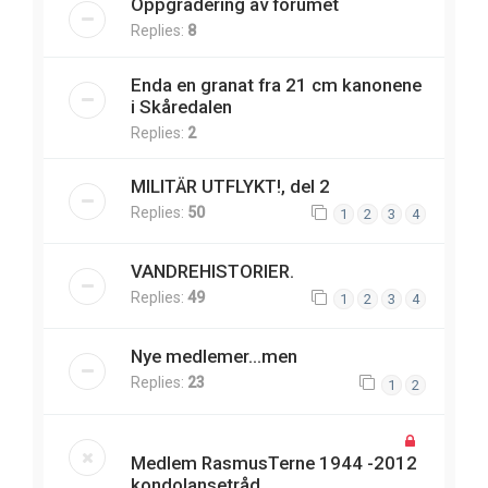
Oppgradering av forumet
Replies:
8
Enda en granat fra 21 cm kanonene
i Skåredalen
Replies:
2
MILITÄR UTFLYKT!, del 2
Replies:
50
1
2
3
4
VANDREHISTORIER.
Replies:
49
1
2
3
4
Nye medlemer...men
Replies:
23
1
2
Medlem RasmusTerne 1944 -2012
kondolansetråd