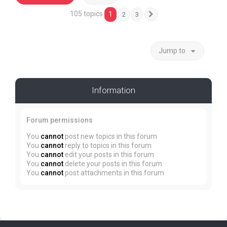
105 topics
1
2
3
Next
Jump to
Information
Forum permissions
You
cannot
post new topics in this forum
You
cannot
reply to topics in this forum
You
cannot
edit your posts in this forum
You
cannot
delete your posts in this forum
You
cannot
post attachments in this forum