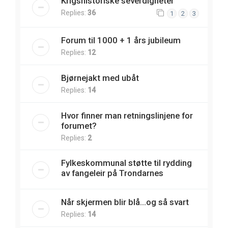
Krigshistoriske severdigheter
Replies:
36
1
2
3
Forum til 1000 + 1 års jubileum
Replies:
12
Bjørnejakt med ubåt
Replies:
14
Hvor finner man retningslinjene for
forumet?
Replies:
2
Fylkeskommunal støtte til rydding
av fangeleir på Trondarnes
Når skjermen blir blå...og så svart
Replies:
14