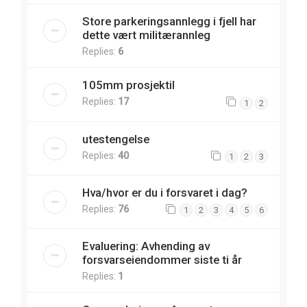
Store parkeringsannlegg i fjell har
dette vært militærannleg
Replies:
6
105mm prosjektil
Replies:
17
1
2
utestengelse
Replies:
40
1
2
3
Hva/hvor er du i forsvaret i dag?
Replies:
76
1
2
3
4
5
6
Evaluering: Avhending av
forsvarseiendommer siste ti år
Replies:
1