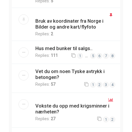
Replies:
5
Bruk av koordinater fra Norge i
Bilder og andre kart/flyfoto
Replies:
2
Hus med bunker til salgs..
Replies:
111
…
1
5
6
7
8
Vet du om noen Tyske avtrykk i
betongen?
Replies:
57
1
2
3
4
Vokste du opp med krigsminner i
nærheten?
Replies:
27
1
2