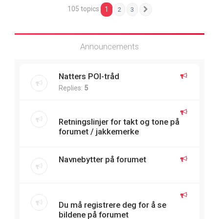
105 topics
1
2
3
Next
Announcements
Natters POI-tråd
Replies:
5
Retningslinjer for takt og tone på
forumet / jakkemerke
Navnebytter på forumet
Du må registrere deg for å se
bildene på forumet