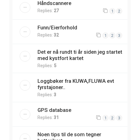
Håndscannere
Replies:
27
1
2
Funn/Eierforhold
Replies:
32
1
2
3
Det er nå rundt ti år siden jeg startet
med kystfort kartet
Replies:
5
Loggbøker fra KUWA,FLUWA evt
fyrstajoner..
Replies:
3
GPS database
Replies:
31
1
2
3
Noen tips til de som tegner