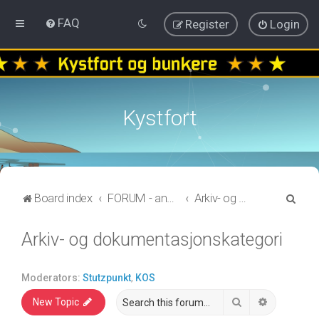
FAQ
Register
Login
Kystfort
S
Board index
FORUM - annen informasjon
Arkiv- og dokumentasjonskategori
e
Arkiv- og dokumentasjonskategori
a
r
c
Moderators:
Stutzpunkt
,
KOS
h
Search
Advanced 
New Topic