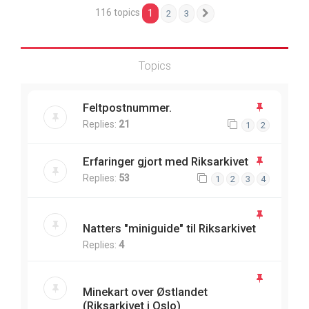
116 topics
1
2
3
Next
Topics
Feltpostnummer.
Replies:
21
1
2
Erfaringer gjort med Riksarkivet
Replies:
53
1
2
3
4
Natters "miniguide" til Riksarkivet
Replies:
4
Minekart over Østlandet
(Riksarkivet i Oslo)