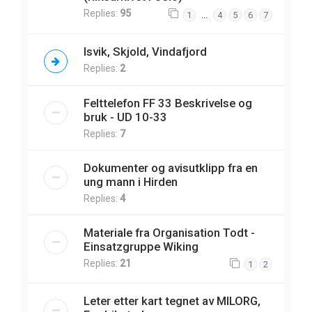
Replies:
95
…
1
4
5
6
7
Isvik, Skjold, Vindafjord
Replies:
2
Felttelefon FF 33 Beskrivelse og
bruk - UD 10-33
Replies:
7
Dokumenter og avisutklipp fra en
ung mann i Hirden
Replies:
4
Materiale fra Organisation Todt -
Einsatzgruppe Wiking
Replies:
21
1
2
Leter etter kart tegnet av MILORG,