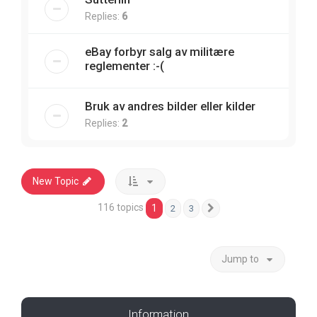
Replies:
6
eBay forbyr salg av militære
reglementer :-(
Bruk av andres bilder eller kilder
Replies:
2
New Topic
116 topics
1
2
3
Next
Jump to
Information