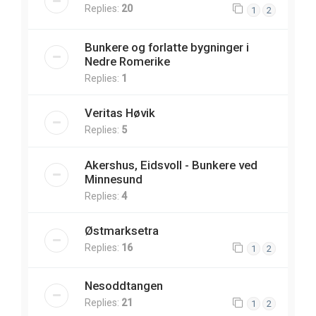
Replies:
20
1
2
Bunkere og forlatte bygninger i
Nedre Romerike
Replies:
1
Veritas Høvik
Replies:
5
Akershus, Eidsvoll - Bunkere ved
Minnesund
Replies:
4
Østmarksetra
Replies:
16
1
2
Nesoddtangen
Replies:
21
1
2