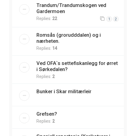
Trandum/Trandumskogen ved
Gardermoen
Replies:
22
1
2
Romsås (grorudddalen) og i
nærheten.
Replies:
14
Ved OFA`s settefiskanlegg for ørret
i Sørkedalen?
Replies:
2
Bunker i Skar militærleir
Grefsen?
Replies:
2