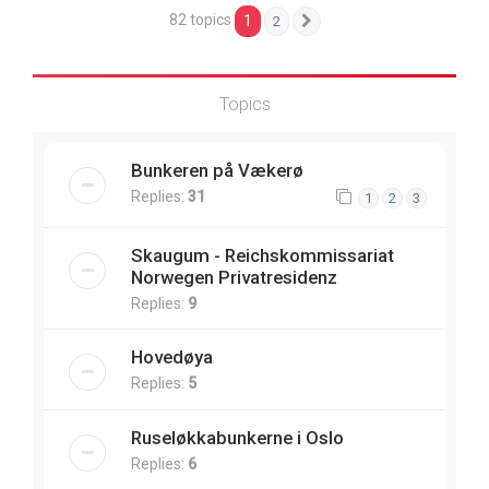
82 topics
1
2
Next
Topics
Bunkeren på Vækerø
Replies:
31
1
2
3
Skaugum - Reichskommissariat
Norwegen Privatresidenz
Replies:
9
Hovedøya
Replies:
5
Ruseløkkabunkerne i Oslo
Replies:
6