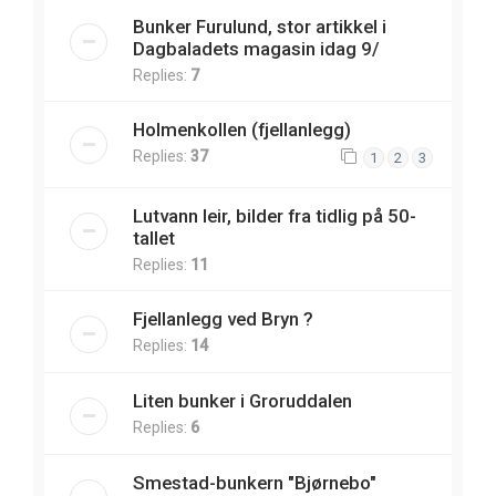
Bunker Furulund, stor artikkel i
Dagbaladets magasin idag 9/
Replies:
7
Holmenkollen (fjellanlegg)
Replies:
37
1
2
3
Lutvann leir, bilder fra tidlig på 50-
tallet
Replies:
11
Fjellanlegg ved Bryn ?
Replies:
14
Liten bunker i Groruddalen
Replies:
6
Smestad-bunkern "Bjørnebo"