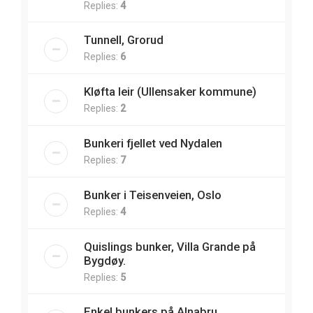
Replies:
4
Tunnell, Grorud
Replies:
6
Kløfta leir (Ullensaker kommune)
Replies:
2
Bunkeri fjellet ved Nydalen
Replies:
7
Bunker i Teisenveien, Oslo
Replies:
4
Quislings bunker, Villa Grande på
Bygdøy.
Replies:
5
Enkel bunkers på Alnabru