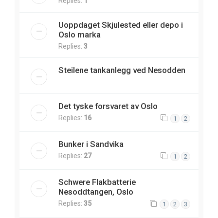
Replies:
1
Uoppdaget Skjulested eller depo i
Oslo marka
Replies:
3
Steilene tankanlegg ved Nesodden
Det tyske forsvaret av Oslo
Replies:
16
1
2
Bunker i Sandvika
Replies:
27
1
2
Schwere Flakbatterie
Nesoddtangen, Oslo
Replies:
35
1
2
3