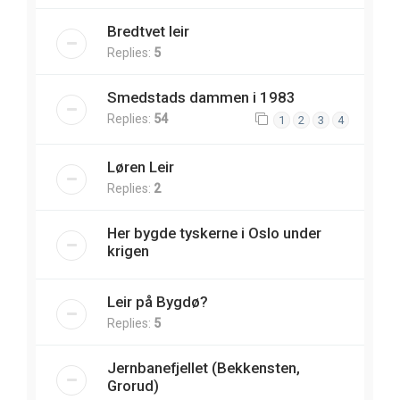
Bredtvet leir
Replies:
5
Smedstads dammen i 1983
Replies:
54
1
2
3
4
Løren Leir
Replies:
2
Her bygde tyskerne i Oslo under
krigen
Leir på Bygdø?
Replies:
5
Jernbanefjellet (Bekkensten,
Grorud)