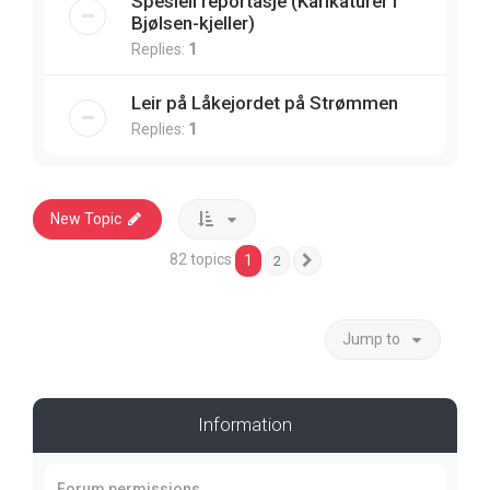
Spesiell reportasje (Karikaturer i
Bjølsen-kjeller)
Replies:
1
Leir på Låkejordet på Strømmen
Replies:
1
New Topic
82 topics
1
2
Next
Jump to
Information
Forum permissions