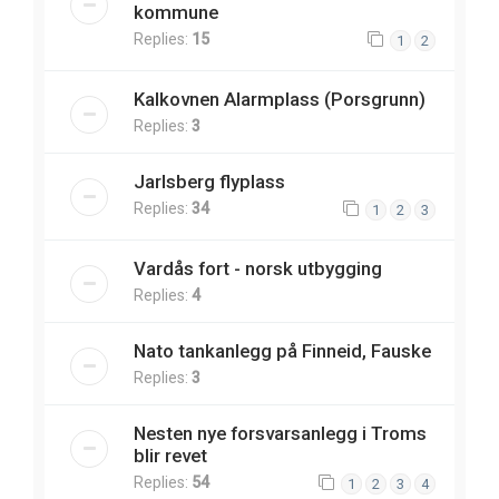
kommune
Replies:
15
1
2
Kalkovnen Alarmplass (Porsgrunn)
Replies:
3
Jarlsberg flyplass
Replies:
34
1
2
3
Vardås fort - norsk utbygging
Replies:
4
Nato tankanlegg på Finneid, Fauske
Replies:
3
Nesten nye forsvarsanlegg i Troms
blir revet
Replies:
54
1
2
3
4