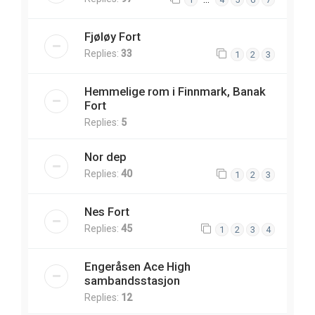
Fjøløy Fort
Replies:
33
1
2
3
Hemmelige rom i Finnmark, Banak
Fort
Replies:
5
Nor dep
Replies:
40
1
2
3
Nes Fort
Replies:
45
1
2
3
4
Engeråsen Ace High
sambandsstasjon
Replies:
12