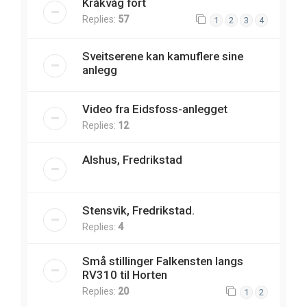
Kråkvåg fort
Replies:
57
1
2
3
4
Sveitserene kan kamuflere sine
anlegg
Video fra Eidsfoss-anlegget
Replies:
12
Alshus, Fredrikstad
Stensvik, Fredrikstad.
Replies:
4
Små stillinger Falkensten langs
RV310 til Horten
Replies:
20
1
2