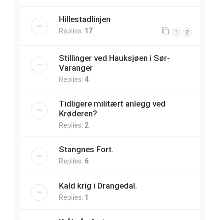
Hillestadlinjen
Replies:
17
1
2
Stillinger ved Hauksjøen i Sør-
Varanger
Replies:
4
Tidligere militært anlegg ved
Krøderen?
Replies:
2
Stangnes Fort.
Replies:
6
Kald krig i Drangedal.
Replies:
1