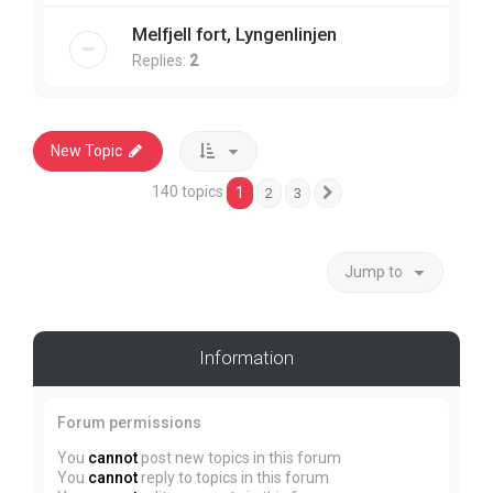
Melfjell fort, Lyngenlinjen
Replies:
2
New Topic
140 topics
1
2
3
Next
Jump to
Information
Forum permissions
You
cannot
post new topics in this forum
You
cannot
reply to topics in this forum