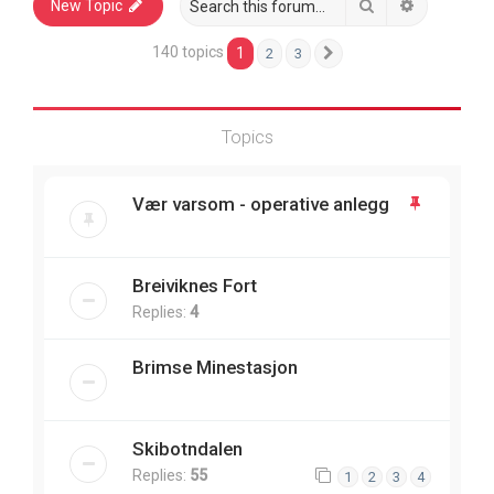
Search
Advanced 
New Topic
140 topics
1
2
3
Next
Topics
Vær varsom - operative anlegg
Breiviknes Fort
Replies:
4
Brimse Minestasjon
Skibotndalen
Replies:
55
1
2
3
4