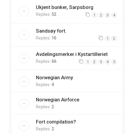
Ukjent bunker, Sarpsborg
Replies:
52
1
2
3
4
Sandsøy fort.
Replies:
16
1
2
Avdelingsmerker i Kystartilleriet
Replies:
66
1
2
3
4
5
Norwegian Army
Replies:
4
Norwegian Airforce
Replies:
2
Fort compilation?
Replies:
2