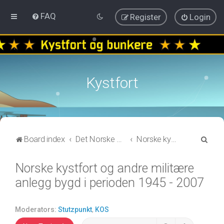
FAQ
Register
Login
Kystfort
S
Board index
Det Norske kystartilleriet
Norske kystfort og andre militære anlegg bygd i perioden 1945 - 2007
e
Norske kystfort og andre militære
a
anlegg bygd i perioden 1945 - 2007
r
c
h
Moderators:
Stutzpunkt
,
KOS