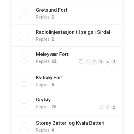
Grøtsund Fort
Replies:
2
Radiolinjestasjon til salgs i Sirdal
Replies:
2
Meløyvær Fort
Replies:
62
1
2
3
4
5
Kvitsøy Fort
Replies:
6
Grytøy.
Replies:
25
1
2
Storøy Batteri og Kvala Batteri
Replies:
4