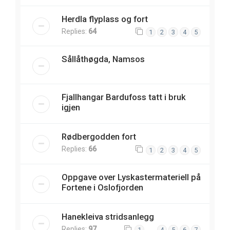
Herdla flyplass og fort
Replies:
64
1
2
3
4
5
Sållåthøgda, Namsos
Fjallhangar Bardufoss tatt i bruk
igjen
Rødbergodden fort
Replies:
66
1
2
3
4
5
Oppgave over Lyskastermateriell på
Fortene i Oslofjorden
Hanekleiva stridsanlegg
Replies:
97
…
1
4
5
6
7