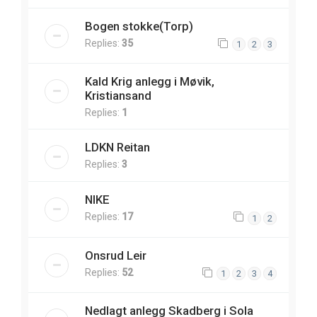
Bogen stokke(Torp)
Replies:
35
1
2
3
Kald Krig anlegg i Møvik,
Kristiansand
Replies:
1
LDKN Reitan
Replies:
3
NIKE
Replies:
17
1
2
Onsrud Leir
Replies:
52
1
2
3
4
Nedlagt anlegg Skadberg i Sola