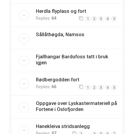
Herdla flyplass og fort
Replies:
64
1
2
3
4
5
Sållåthøgda, Namsos
Fjallhangar Bardufoss tatt i bruk
igjen
Rødbergodden fort
Replies:
66
1
2
3
4
5
Oppgave over Lyskastermateriell på
Fortene i Oslofjorden
Hanekleiva stridsanlegg
Replies:
97
…
1
4
5
6
7