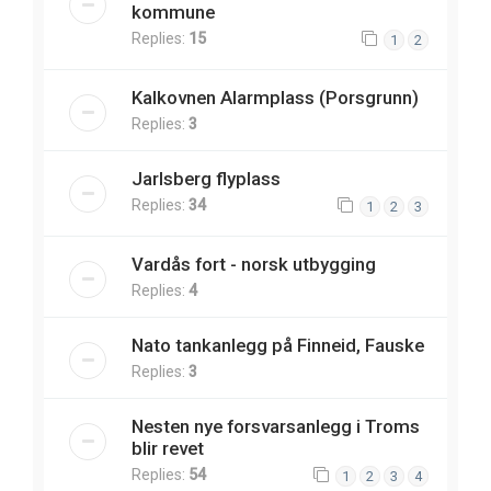
kommune
Replies:
15
1
2
Kalkovnen Alarmplass (Porsgrunn)
Replies:
3
Jarlsberg flyplass
Replies:
34
1
2
3
Vardås fort - norsk utbygging
Replies:
4
Nato tankanlegg på Finneid, Fauske
Replies:
3
Nesten nye forsvarsanlegg i Troms
blir revet
Replies:
54
1
2
3
4