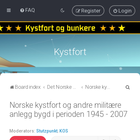
FAQ
Register
Login
Kystfort
S
Board index
Det Norske kystartilleriet
Norske kystfort og andre militære anlegg bygd i perioden 1945 - 2007
e
Norske kystfort og andre militære
a
anlegg bygd i perioden 1945 - 2007
r
c
h
Moderators:
Stutzpunkt
,
KOS