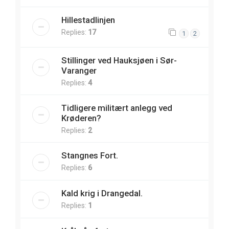
Hillestadlinjen
Replies:
17
1
2
Stillinger ved Hauksjøen i Sør-
Varanger
Replies:
4
Tidligere militært anlegg ved
Krøderen?
Replies:
2
Stangnes Fort.
Replies:
6
Kald krig i Drangedal.
Replies:
1