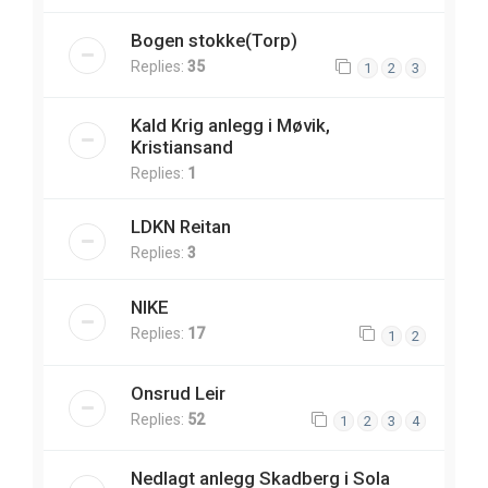
Bogen stokke(Torp)
Replies:
35
1
2
3
Kald Krig anlegg i Møvik,
Kristiansand
Replies:
1
LDKN Reitan
Replies:
3
NIKE
Replies:
17
1
2
Onsrud Leir
Replies:
52
1
2
3
4
Nedlagt anlegg Skadberg i Sola