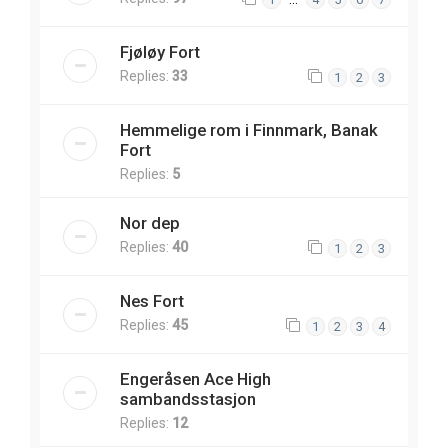
Fjøløy Fort
Replies:
33
1
2
3
Hemmelige rom i Finnmark, Banak
Fort
Replies:
5
Nor dep
Replies:
40
1
2
3
Nes Fort
Replies:
45
1
2
3
4
Engeråsen Ace High
sambandsstasjon
Replies:
12