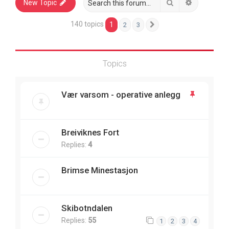
Search
Advanced 
New Topic
140 topics
1
2
3
Next
Topics
Vær varsom - operative anlegg
Breiviknes Fort
Replies:
4
Brimse Minestasjon
Skibotndalen
Replies:
55
1
2
3
4