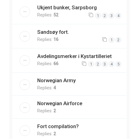
Ukjent bunker, Sarpsborg
Replies:
52
1
2
3
4
Sandsøy fort.
Replies:
16
1
2
Avdelingsmerker i Kystartilleriet
Replies:
66
1
2
3
4
5
Norwegian Army
Replies:
4
Norwegian Airforce
Replies:
2
Fort compilation?
Replies:
2