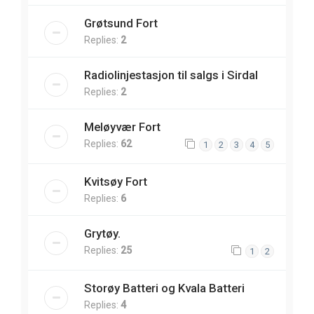
Grøtsund Fort
Replies:
2
Radiolinjestasjon til salgs i Sirdal
Replies:
2
Meløyvær Fort
Replies:
62
1
2
3
4
5
Kvitsøy Fort
Replies:
6
Grytøy.
Replies:
25
1
2
Storøy Batteri og Kvala Batteri
Replies:
4