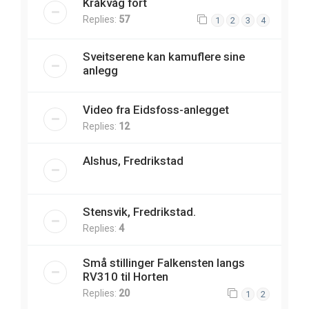
Kråkvåg fort
Replies:
57
1
2
3
4
Sveitserene kan kamuflere sine
anlegg
Video fra Eidsfoss-anlegget
Replies:
12
Alshus, Fredrikstad
Stensvik, Fredrikstad.
Replies:
4
Små stillinger Falkensten langs
RV310 til Horten
Replies:
20
1
2