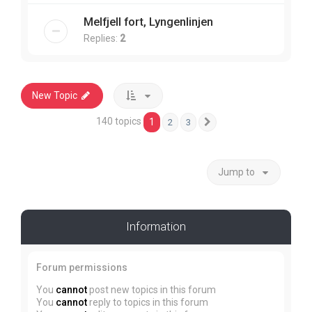
Melfjell fort, Lyngenlinjen
Replies:
2
New Topic
140 topics
1
2
3
Next
Jump to
Information
Forum permissions
You
cannot
post new topics in this forum
You
cannot
reply to topics in this forum