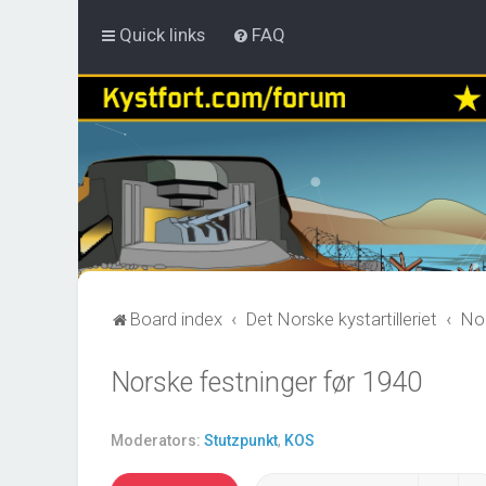
Quick links
FAQ
Board index
Det Norske kystartilleriet
Nor
Norske festninger før 1940
Moderators:
Stutzpunkt
,
KOS