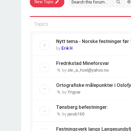
Sear
New Topic
Topics
Nytt tema - Norske festninger før
by
Erik H
Fredrikstad Mineforsvar
by
ole_a_hoel@yahoo.no
Ortografiske målepunkter i Oslofj
by
Yngvar
Tønsberg befestninger:
by
jacob160
Festningsverk langs Langesundsf