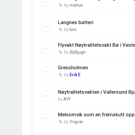
by
marius
Langnes batteri
by
kire
Flyvakt Nøytralitetsvakt Bø i Vest
by
ØyBjugn
Gressholmen
by
Erik E
Nøytralitetsvakten i Vallersund Bj
by
AYF
Melsomvik som en fremskutt opp
by
Yngvar