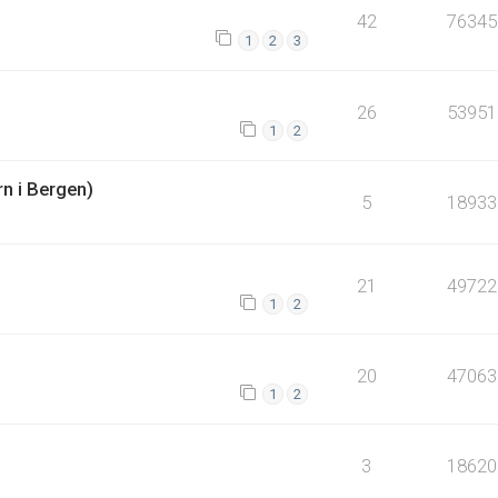
42
76345
1
2
3
26
53951
1
2
rn i Bergen)
5
18933
21
49722
1
2
20
47063
1
2
3
18620