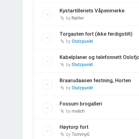
Kystartilleriets Våpenmerke
by
Natter
Torgauten fort (ikke ferdigstilt)
by
Stutzpunkt
Kabelplaner og telefonnett Oslofjo
by
Stutzpunkt
Braarudaasen festning, Horten
by
Stutzpunkt
Fossum brogalleri
by
molich
Høytorp fort
by
TommyG