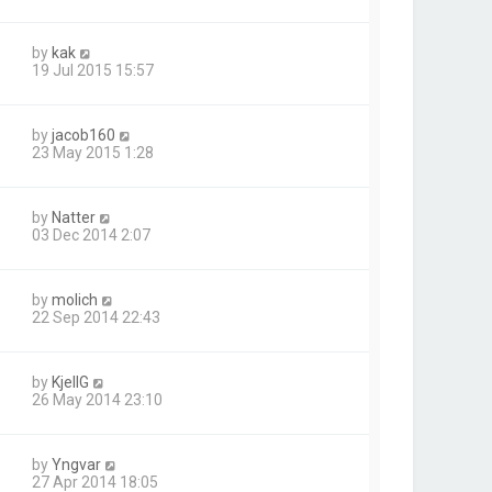
by
kak
19 Jul 2015 15:57
by
jacob160
23 May 2015 1:28
by
Natter
03 Dec 2014 2:07
by
molich
22 Sep 2014 22:43
by
KjellG
26 May 2014 23:10
by
Yngvar
27 Apr 2014 18:05