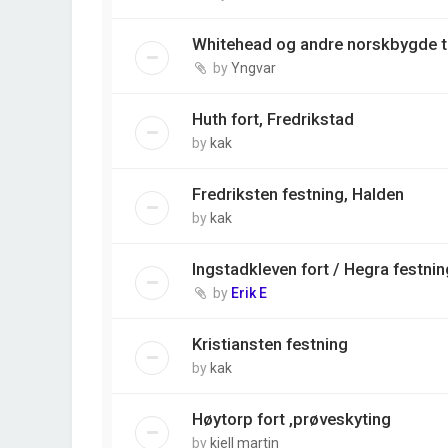
Whitehead og andre norskbygde 
by
Yngvar
Huth fort, Fredrikstad
by
kak
Fredriksten festning, Halden
by
kak
Ingstadkleven fort / Hegra festnin
by
Erik E
Kristiansten festning
by
kak
Høytorp fort ,prøveskyting
by
kjell martin