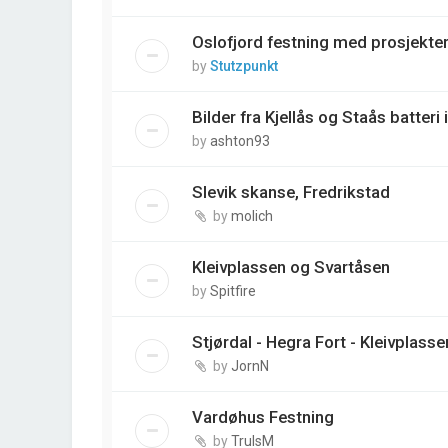
Oslofjord festning med prosjektert
by
Stutzpunkt
Bilder fra Kjellås og Staås batteri 
by
ashton93
Slevik skanse, Fredrikstad
by
molich
Kleivplassen og Svartåsen
by
Spitfire
Stjørdal - Hegra Fort - Kleivplasse
by
JornN
Vardøhus Festning
by
TrulsM