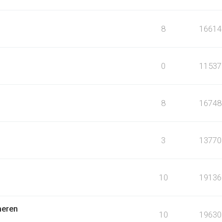
8
16614
0
11537
8
16748
3
13770
10
19136
meren
10
19630