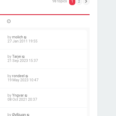
98 topics
1
2
Next
by
molich
27 Jan 2011 19:55
by
Tarjei
21 Sep 2023 15:37
by
rondeel
19 May 2023 10:47
by
Yngvar
08 Oct 2021 20:37
by
ØyBjugn