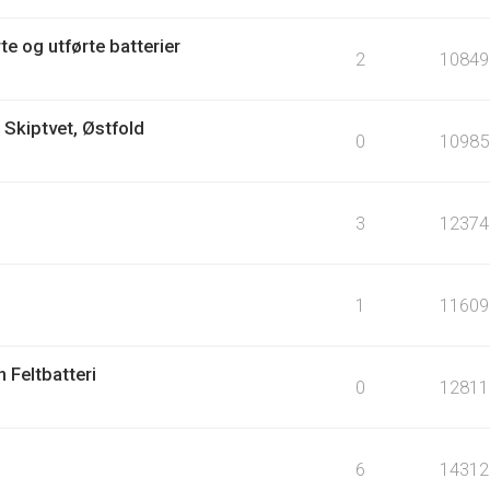
e og utførte batterier
2
10849
i Skiptvet, Østfold
0
10985
3
12374
1
11609
n Feltbatteri
0
12811
6
14312