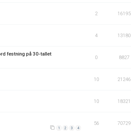
2
16195
4
13180
rd festning på 30-tallet
0
8827
10
21246
10
18321
56
70729
1
2
3
4