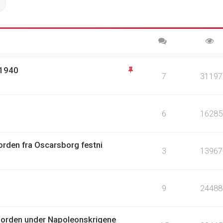
ch
Advanced search
 1940
7
31197
6
16285
orden fra Oscarsborg festni
3
13967
9
24488
jorden under Napoleonskrigene