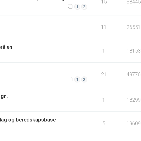
15
38445
1
2
11
26551
erålen
1
18153
21
49776
1
2
ugn.
1
18299
lag og beredskapsbase
5
19609