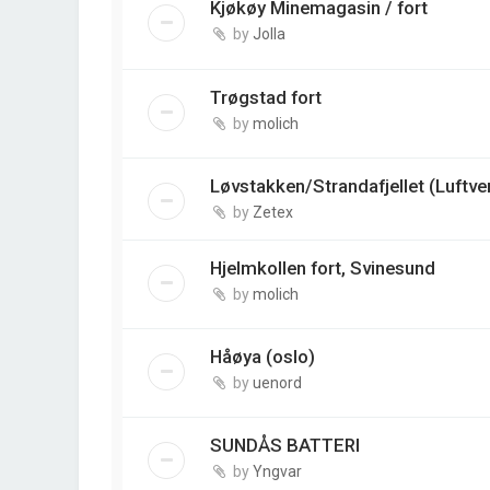
Kjøkøy Minemagasin / fort
by
Jolla
Trøgstad fort
by
molich
Løvstakken/Strandafjellet (Luftve
by
Zetex
Hjelmkollen fort, Svinesund
by
molich
Håøya (oslo)
by
uenord
SUNDÅS BATTERI
by
Yngvar