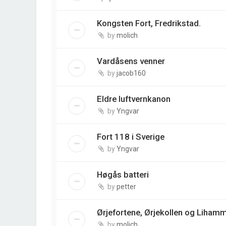
Kongsten Fort, Fredrikstad.
by
molich
Vardåsens venner
by
jacob160
Eldre luftvernkanon
by
Yngvar
Fort 118 i Sverige
by
Yngvar
Høgås batteri
by
petter
Ørjefortene, Ørjekollen og Liham
by
molich