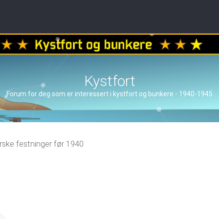
Kystfort
Forum for deg som er interessert i kystfort og bunkere - 1940-1945
ske festninger før 1940