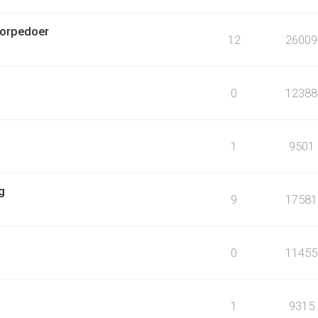
torpedoer
12
26009
0
12388
1
9501
g
9
17581
0
11455
1
9315