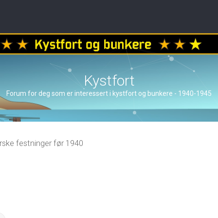
Kystfort
Forum for deg som er interessert i kystfort og bunkere - 1940-1945
ske festninger før 1940