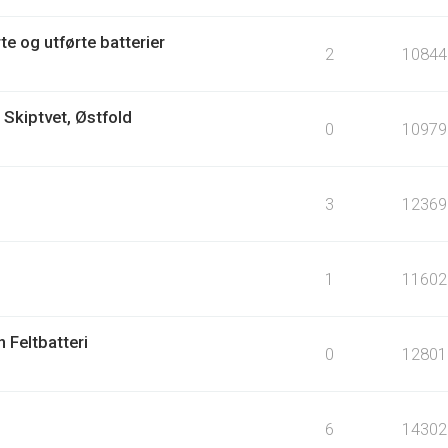
e og utførte batterier
2
10844
i Skiptvet, Østfold
0
10979
3
12369
1
11602
n Feltbatteri
0
12801
6
14302