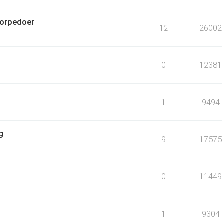
torpedoer
12
26002
0
12381
1
9494
g
9
17575
0
11449
1
9304