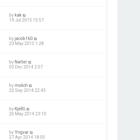
by
kak
19 Jul 2015 15:57
by
jacob160
23 May 2015 1:28
by
Natter
03 Dec 2014 2:07
by
molich
22 Sep 2014 22:43
by
KjellG
26 May 2014 23:10
by
Yngvar
27 Apr 2014 18:05