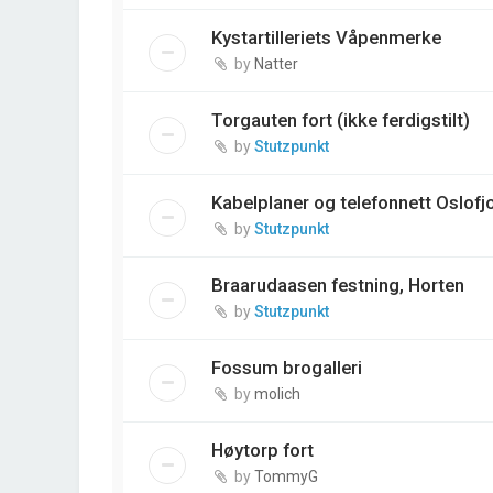
Kystartilleriets Våpenmerke
by
Natter
Torgauten fort (ikke ferdigstilt)
by
Stutzpunkt
Kabelplaner og telefonnett Oslofjo
by
Stutzpunkt
Braarudaasen festning, Horten
by
Stutzpunkt
Fossum brogalleri
by
molich
Høytorp fort
by
TommyG