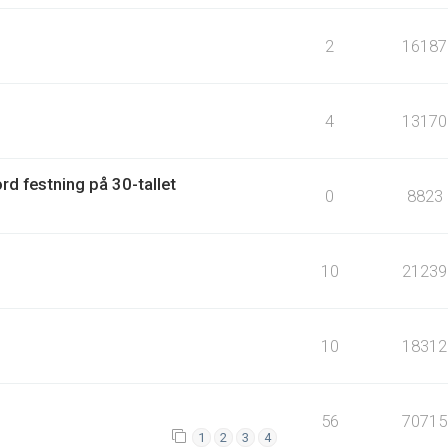
2
16187
4
13170
rd festning på 30-tallet
0
8823
10
21239
10
18312
56
70715
1
2
3
4