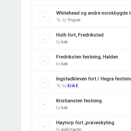
Whitehead og andre norskbygde 
by
Yngvar
Huth fort, Fredrikstad
by
kak
Fredriksten festning, Halden
by
kak
Ingstadkleven fort / Hegra festnin
by
Erik E
Kristiansten festning
by
kak
Høytorp fort ,prøveskyting
by
kjell martin