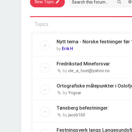
Sear
New Topic
Topics
Nytt tema - Norske festninger før
by
Erik H
Fredrikstad Mineforsvar
by
ole_a_hoel@yahoo.no
Ortografiske målepunkter i Oslofj
by
Yngvar
Tønsberg befestninger:
by
jacob160
Festningsverk langs Langesundsf