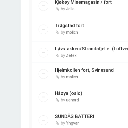
Kjøkøy Minemagasin / fort
by
Jolla
Trøgstad fort
by
molich
Løvstakken/Strandafjellet (Luftve
by
Zetex
Hjelmkollen fort, Svinesund
by
molich
Håøya (oslo)
by
uenord
SUNDÅS BATTERI
by
Yngvar