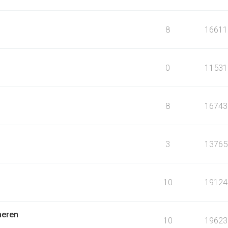
8
16611
0
11531
8
16743
3
13765
10
19124
meren
10
19623