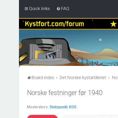
Quick links
FAQ
Board index
Det Norske kystartilleriet
Nor
Norske festninger før 1940
Moderators:
Stutzpunkt
,
KOS