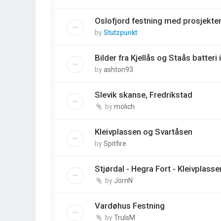
Oslofjord festning med prosjektert
by
Stutzpunkt
Bilder fra Kjellås og Staås batteri 
by
ashton93
Slevik skanse, Fredrikstad
by
molich
Kleivplassen og Svartåsen
by
Spitfire
Stjørdal - Hegra Fort - Kleivplasse
by
JornN
Vardøhus Festning
by
TrulsM