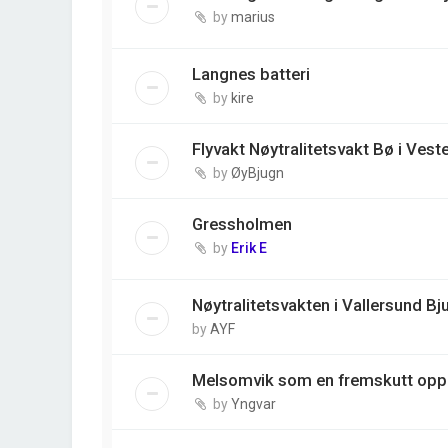
by
marius
Langnes batteri
by
kire
Flyvakt Nøytralitetsvakt Bø i Vest
by
ØyBjugn
Gressholmen
by
Erik E
Nøytralitetsvakten i Vallersund Bj
by
AYF
Melsomvik som en fremskutt opp
by
Yngvar