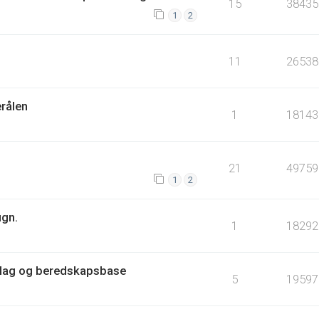
15
38435
1
2
11
26538
erålen
1
18143
21
49759
1
2
ugn.
1
18292
lag og beredskapsbase
5
19597