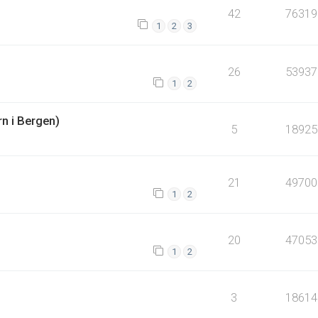
42
76319
1
2
3
26
53937
1
2
rn i Bergen)
5
18925
21
49700
1
2
20
47053
1
2
3
18614