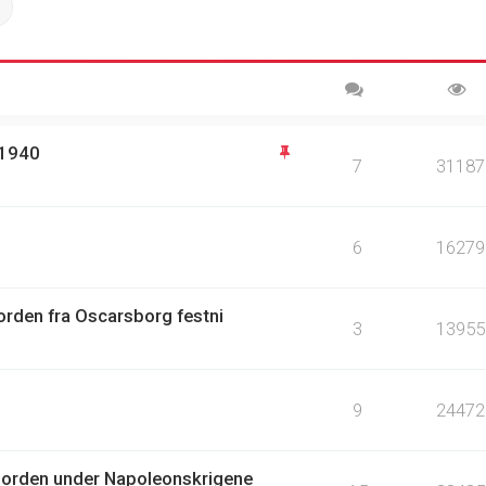
ch
Advanced search
 1940
7
31187
6
16279
orden fra Oscarsborg festni
3
13955
9
24472
jorden under Napoleonskrigene