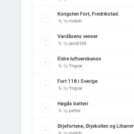
Kongsten Fort, Fredrikstad.
by
molich
Vardåsens venner
by
jacob160
Eldre luftvernkanon
by
Yngvar
Fort 118 i Sverige
by
Yngvar
Høgås batteri
by
petter
Ørjefortene, Ørjekollen og Liham
by
molich