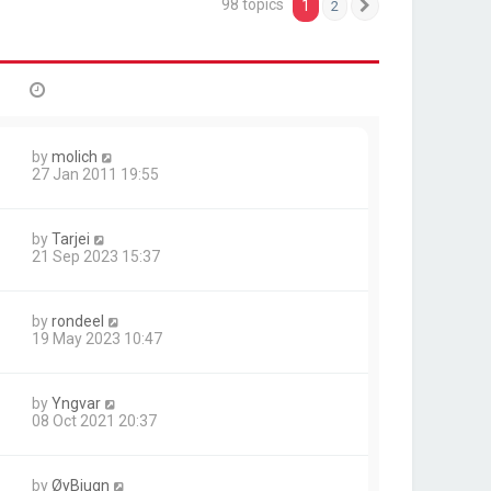
98 topics
1
2
Next
by
molich
27 Jan 2011 19:55
by
Tarjei
21 Sep 2023 15:37
by
rondeel
19 May 2023 10:47
by
Yngvar
08 Oct 2021 20:37
by
ØyBjugn