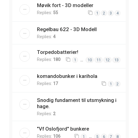
Møvik fort - 3D modeller
Replies:
55
1
2
3
4
Regelbau 622 - 3D Modell
Replies:
4
Torpedobatterier!
Replies:
180
…
1
10
11
12
13
komandobunker i karihola
Replies:
17
1
2
Snodig fundament til utsmykning i
hage.
Replies:
2
"Vf Oslofjord" bunkere
Replies:
106
…
1
5
6
7
8