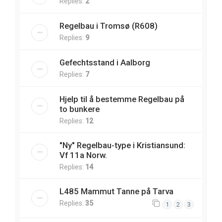
Replies:
2
Regelbau i Tromsø (R608)
Replies:
9
Gefechtsstand i Aalborg
Replies:
7
Hjelp til å bestemme Regelbau på
to bunkere
Replies:
12
"Ny" Regelbau-type i Kristiansund:
Vf 11a Norw.
Replies:
14
L485 Mammut Tanne på Tarva
Replies:
35
1
2
3