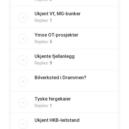
Ukjent Vf, MG-bunker
Replies:
1
Ymse OT-prosjekter
Replies:
5
Ukjente fjellanlegg
Replies:
9
Bilverksted i Drammen?
Tyske fergekaier
Replies:
1
Ukjent HKB-leitstand