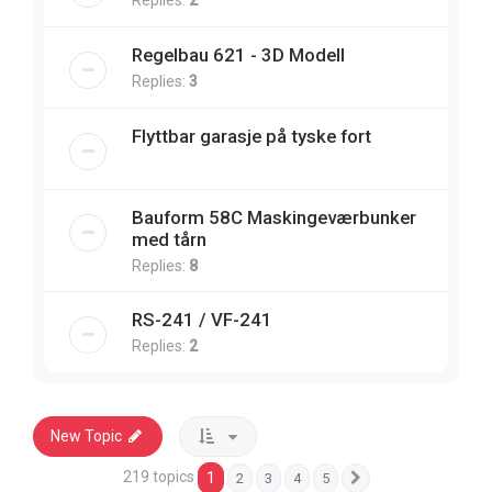
Regelbau 621 - 3D Modell
Replies:
3
Flyttbar garasje på tyske fort
Bauform 58C Maskingeværbunker
med tårn
Replies:
8
RS-241 / VF-241
Replies:
2
New Topic
219 topics
1
2
3
4
5
Next