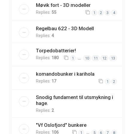
Møvik fort - 3D modeller
Replies:
55
1
2
3
4
Regelbau 622 - 3D Modell
Replies:
4
Torpedobatterier!
Replies:
180
…
1
10
11
12
13
komandobunker i karihola
Replies:
17
1
2
Snodig fundament til utsmykning i
hage.
Replies:
2
"Vf Oslofjord" bunkere
Replies:
106
…
1
5
6
7
8