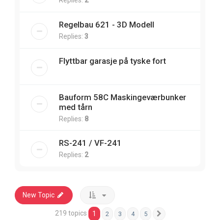
Regelbau 621 - 3D Modell
Replies:
3
Flyttbar garasje på tyske fort
Bauform 58C Maskingeværbunker
med tårn
Replies:
8
RS-241 / VF-241
Replies:
2
New Topic
219 topics
1
2
3
4
5
Next