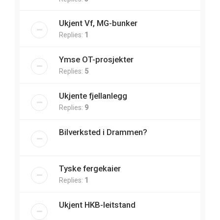
Ukjent Vf, MG-bunker
Replies:
1
Ymse OT-prosjekter
Replies:
5
Ukjente fjellanlegg
Replies:
9
Bilverksted i Drammen?
Tyske fergekaier
Replies:
1
Ukjent HKB-leitstand