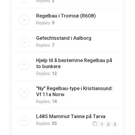
Replies:
2
Regelbau i Tromsø (R608)
Replies:
9
Gefechtsstand i Aalborg
Replies:
7
Hjelp til å bestemme Regelbau på
to bunkere
Replies:
12
"Ny" Regelbau-type i Kristiansund:
Vf 11a Norw.
Replies:
14
L485 Mammut Tanne på Tarva
Replies:
35
1
2
3