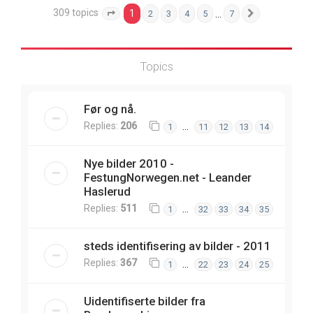
309 topics
1
…
2
3
4
5
7
Page
1
of
7
Next
Topics
Før og nå.
Replies:
206
…
1
11
12
13
14
Nye bilder 2010 -
FestungNorwegen.net - Leander
Haslerud
Replies:
511
…
1
32
33
34
35
steds identifisering av bilder - 2011
Replies:
367
…
1
22
23
24
25
Uidentifiserte bilder fra