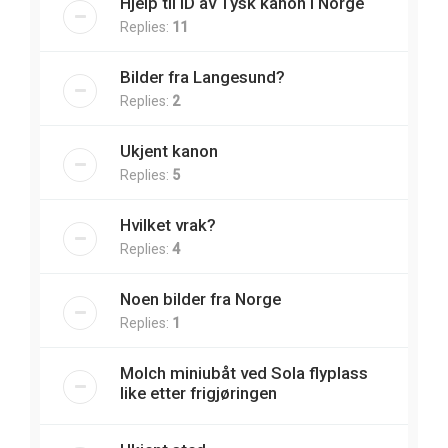
Hjelp til ID av Tysk kanon i Norge
Replies:
11
Bilder fra Langesund?
Replies:
2
Ukjent kanon
Replies:
5
Hvilket vrak?
Replies:
4
Noen bilder fra Norge
Replies:
1
Molch miniubåt ved Sola flyplass
like etter frigjøringen