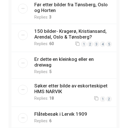
Før etter bilder fra Tønsberg, Oslo
og Horten
Replies:
3
150 bilder- Kragerø, Kristiansand,
Arendal, Oslo & Tønsberg?
Replies:
60
1
2
3
4
5
Er dette en kleinkog eller en
dreiwag
Replies:
5
Søker etter bilde av eskorteskipet
HMS NARVIK
Replies:
18
1
2
Flåtebesøk i Lervik 1909
Replies:
6