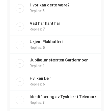
Hvor kan dette være?
Replies:
3
Vad har hänt här
Replies:
7
Ukjent Flakbatteri
Replies:
5
Jubilæumsfæsten Gardermoen
Replies:
1
Hvilken Leir
Replies:
6
Identifisering av Tysk leir i Telemark
Replies:
3