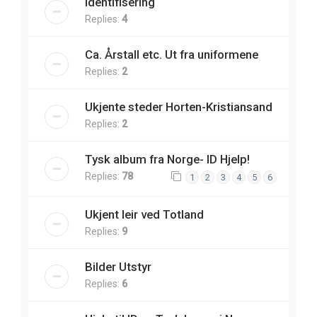
Identifisering
Replies:
4
Ca. Årstall etc. Ut fra uniformene
Replies:
2
Ukjente steder Horten-Kristiansand
Replies:
2
Tysk album fra Norge- ID Hjelp!
Replies:
78
1
2
3
4
5
6
Ukjent leir ved Totland
Replies:
9
Bilder Utstyr
Replies:
6