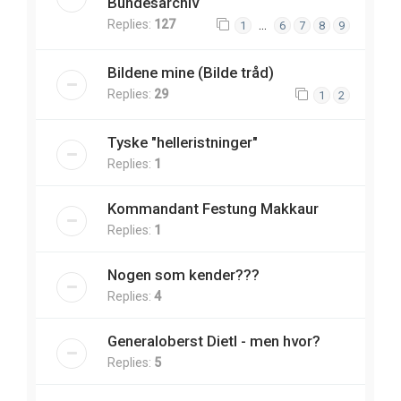
Bundesarchiv
Replies:
127
…
1
6
7
8
9
Bildene mine (Bilde tråd)
Replies:
29
1
2
Tyske "helleristninger"
Replies:
1
Kommandant Festung Makkaur
Replies:
1
Nogen som kender???
Replies:
4
Generaloberst Dietl - men hvor?
Replies:
5