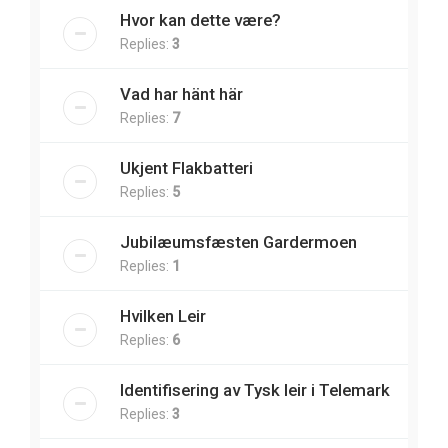
Hvor kan dette være?
Replies:
3
Vad har hänt här
Replies:
7
Ukjent Flakbatteri
Replies:
5
Jubilæumsfæsten Gardermoen
Replies:
1
Hvilken Leir
Replies:
6
Identifisering av Tysk leir i Telemark
Replies:
3