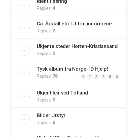
Identifisering
Replies:
4
Ca. Årstall etc. Ut fra uniformene
Replies:
2
Ukjente steder Horten-Kristiansand
Replies:
2
Tysk album fra Norge- ID Hjelp!
Replies:
78
1
2
3
4
5
6
Ukjent leir ved Totland
Replies:
9
Bilder Utstyr
Replies:
6