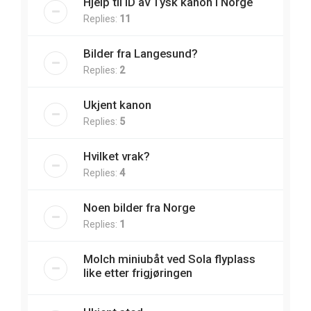
Hjelp til ID av Tysk kanon i Norge
Replies:
11
Bilder fra Langesund?
Replies:
2
Ukjent kanon
Replies:
5
Hvilket vrak?
Replies:
4
Noen bilder fra Norge
Replies:
1
Molch miniubåt ved Sola flyplass
like etter frigjøringen