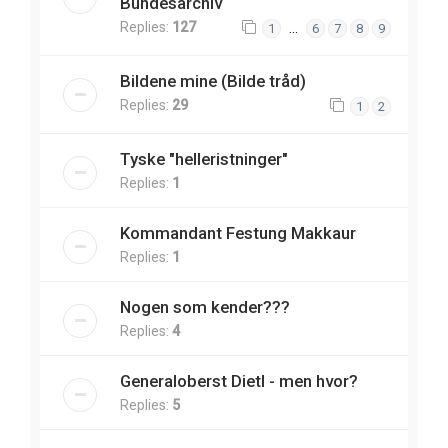
Bundesarchiv
Replies:
127
…
1
6
7
8
9
Bildene mine (Bilde tråd)
Replies:
29
1
2
Tyske "helleristninger"
Replies:
1
Kommandant Festung Makkaur
Replies:
1
Nogen som kender???
Replies:
4
Generaloberst Dietl - men hvor?
Replies:
5