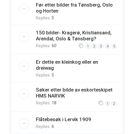
Før etter bilder fra Tønsberg, Oslo
og Horten
Replies:
3
150 bilder- Kragerø, Kristiansand,
Arendal, Oslo & Tønsberg?
Replies:
60
1
2
3
4
5
Er dette en kleinkog eller en
dreiwag
Replies:
5
Søker etter bilde av eskorteskipet
HMS NARVIK
Replies:
18
1
2
Flåtebesøk i Lervik 1909
Replies:
6