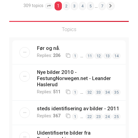
309 topics
1
…
2
3
4
5
7
Page
1
of
7
Next
Topics
Før og nå.
Replies:
206
…
1
11
12
13
14
Nye bilder 2010 -
FestungNorwegen.net - Leander
Haslerud
Replies:
511
…
1
32
33
34
35
steds identifisering av bilder - 2011
Replies:
367
…
1
22
23
24
25
Uidentifiserte bilder fra