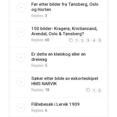
Før etter bilder fra Tønsberg, Oslo
og Horten
Replies:
3
150 bilder- Kragerø, Kristiansand,
Arendal, Oslo & Tønsberg?
Replies:
60
1
2
3
4
5
Er dette en kleinkog eller en
dreiwag
Replies:
5
Søker etter bilde av eskorteskipet
HMS NARVIK
Replies:
18
1
2
Flåtebesøk i Lervik 1909
Replies:
6