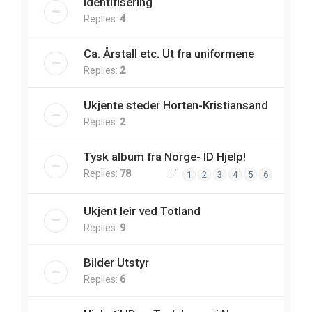
Identifisering
Replies:
4
Ca. Årstall etc. Ut fra uniformene
Replies:
2
Ukjente steder Horten-Kristiansand
Replies:
2
Tysk album fra Norge- ID Hjelp!
Replies:
78
1
2
3
4
5
6
Ukjent leir ved Totland
Replies:
9
Bilder Utstyr
Replies:
6