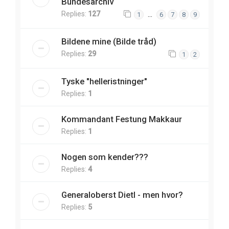
Bundesarchiv
Replies:
127
…
1
6
7
8
9
Bildene mine (Bilde tråd)
Replies:
29
1
2
Tyske "helleristninger"
Replies:
1
Kommandant Festung Makkaur
Replies:
1
Nogen som kender???
Replies:
4
Generaloberst Dietl - men hvor?
Replies:
5