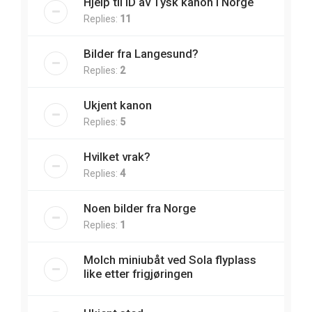
Hjelp til ID av Tysk kanon i Norge
Replies:
11
Bilder fra Langesund?
Replies:
2
Ukjent kanon
Replies:
5
Hvilket vrak?
Replies:
4
Noen bilder fra Norge
Replies:
1
Molch miniubåt ved Sola flyplass
like etter frigjøringen