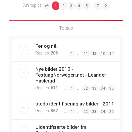
309 topics
1
…
2
3
4
5
7
Page
1
of
7
Next
Topics
Før og nå.
Replies:
206
…
1
11
12
13
14
Nye bilder 2010 -
FestungNorwegen.net - Leander
Haslerud
Replies:
511
…
1
32
33
34
35
steds identifisering av bilder - 2011
Replies:
367
…
1
22
23
24
25
Uidentifiserte bilder fra