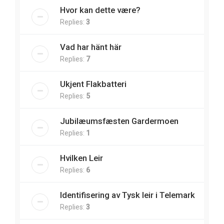
Hvor kan dette være?
Replies:
3
Vad har hänt här
Replies:
7
Ukjent Flakbatteri
Replies:
5
Jubilæumsfæsten Gardermoen
Replies:
1
Hvilken Leir
Replies:
6
Identifisering av Tysk leir i Telemark
Replies:
3