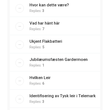
Hvor kan dette være?
Replies:
3
Vad har hänt här
Replies:
7
Ukjent Flakbatteri
Replies:
5
Jubilæumsfæsten Gardermoen
Replies:
1
Hvilken Leir
Replies:
6
Identifisering av Tysk leir i Telemark
Replies:
3