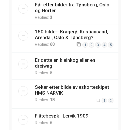
Før etter bilder fra Tønsberg, Oslo
og Horten
Replies:
3
150 bilder- Kragerø, Kristiansand,
Arendal, Oslo & Tønsberg?
Replies:
60
1
2
3
4
5
Er dette en kleinkog eller en
dreiwag
Replies:
5
Søker etter bilde av eskorteskipet
HMS NARVIK
Replies:
18
1
2
Flåtebesøk i Lervik 1909
Replies:
6