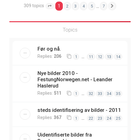
309 topics
1
…
2
3
4
5
7
Page
1
of
7
Next
Topics
Før og nå.
Replies:
206
…
1
11
12
13
14
Nye bilder 2010 -
FestungNorwegen.net - Leander
Haslerud
Replies:
511
…
1
32
33
34
35
steds identifisering av bilder - 2011
Replies:
367
…
1
22
23
24
25
Uidentifiserte bilder fra