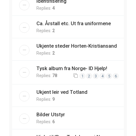
Identifisering
Replies:
4
Ca. Årstall etc. Ut fra uniformene
Replies:
2
Ukjente steder Horten-Kristiansand
Replies:
2
Tysk album fra Norge- ID Hjelp!
Replies:
78
1
2
3
4
5
6
Ukjent leir ved Totland
Replies:
9
Bilder Utstyr
Replies:
6