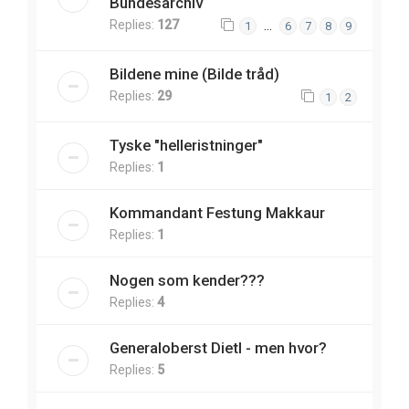
Bundesarchiv
Replies:
127
…
1
6
7
8
9
Bildene mine (Bilde tråd)
Replies:
29
1
2
Tyske "helleristninger"
Replies:
1
Kommandant Festung Makkaur
Replies:
1
Nogen som kender???
Replies:
4
Generaloberst Dietl - men hvor?
Replies:
5