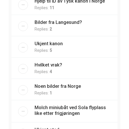
Hjelp til ID av Tysk kanon i Norge
Replies:
11
Bilder fra Langesund?
Replies:
2
Ukjent kanon
Replies:
5
Hvilket vrak?
Replies:
4
Noen bilder fra Norge
Replies:
1
Molch miniubåt ved Sola flyplass
like etter frigjøringen