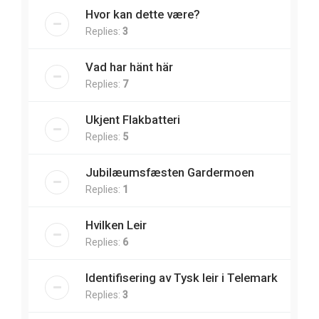
Hvor kan dette være?
Replies:
3
Vad har hänt här
Replies:
7
Ukjent Flakbatteri
Replies:
5
Jubilæumsfæsten Gardermoen
Replies:
1
Hvilken Leir
Replies:
6
Identifisering av Tysk leir i Telemark
Replies:
3