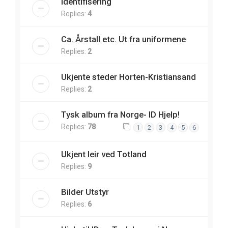
Identifisering
Replies:
4
Ca. Årstall etc. Ut fra uniformene
Replies:
2
Ukjente steder Horten-Kristiansand
Replies:
2
Tysk album fra Norge- ID Hjelp!
Replies:
78
1
2
3
4
5
6
Ukjent leir ved Totland
Replies:
9
Bilder Utstyr
Replies:
6