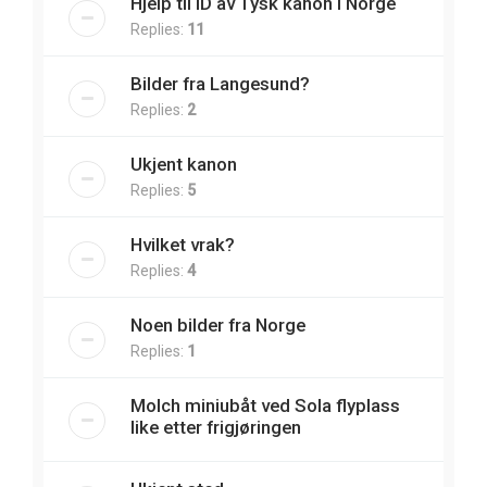
Hjelp til ID av Tysk kanon i Norge
Replies:
11
Bilder fra Langesund?
Replies:
2
Ukjent kanon
Replies:
5
Hvilket vrak?
Replies:
4
Noen bilder fra Norge
Replies:
1
Molch miniubåt ved Sola flyplass
like etter frigjøringen