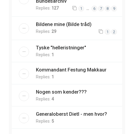
Bundesarchiv
Replies:
127
…
1
6
7
8
9
Bildene mine (Bilde tråd)
Replies:
29
1
2
Tyske "helleristninger"
Replies:
1
Kommandant Festung Makkaur
Replies:
1
Nogen som kender???
Replies:
4
Generaloberst Dietl - men hvor?
Replies:
5