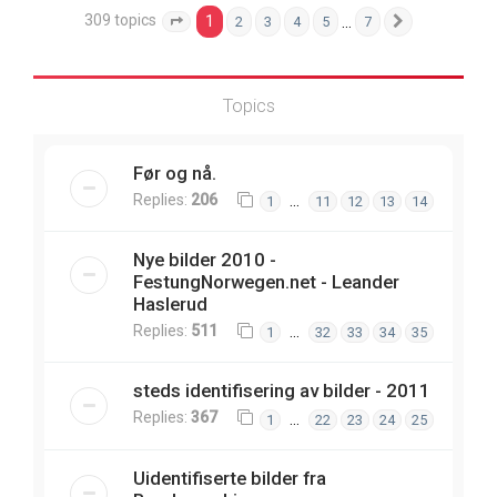
309 topics
1
…
2
3
4
5
7
Page
1
of
7
Next
Topics
Før og nå.
Replies:
206
…
1
11
12
13
14
Nye bilder 2010 -
FestungNorwegen.net - Leander
Haslerud
Replies:
511
…
1
32
33
34
35
steds identifisering av bilder - 2011
Replies:
367
…
1
22
23
24
25
Uidentifiserte bilder fra