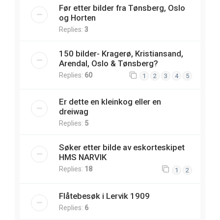
Før etter bilder fra Tønsberg, Oslo
og Horten
Replies:
3
150 bilder- Kragerø, Kristiansand,
Arendal, Oslo & Tønsberg?
Replies:
60
1
2
3
4
5
Er dette en kleinkog eller en
dreiwag
Replies:
5
Søker etter bilde av eskorteskipet
HMS NARVIK
Replies:
18
1
2
Flåtebesøk i Lervik 1909
Replies:
6