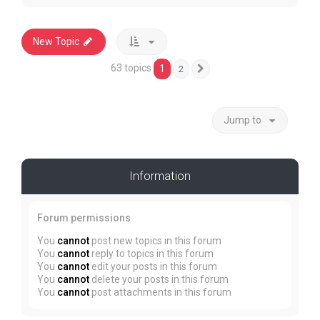
New Topic
63 topics
1
2
Next
Jump to
Information
Forum permissions
You
cannot
post new topics in this forum
You
cannot
reply to topics in this forum
You
cannot
edit your posts in this forum
You
cannot
delete your posts in this forum
You
cannot
post attachments in this forum