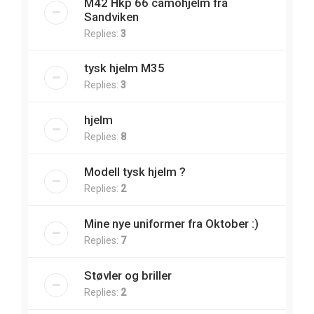
M42 Hkp 66 camohjelm fra
Sandviken
Replies:
3
tysk hjelm M35
Replies:
3
hjelm
Replies:
8
Modell tysk hjelm ?
Replies:
2
Mine nye uniformer fra Oktober :)
Replies:
7
Støvler og briller
Replies:
2