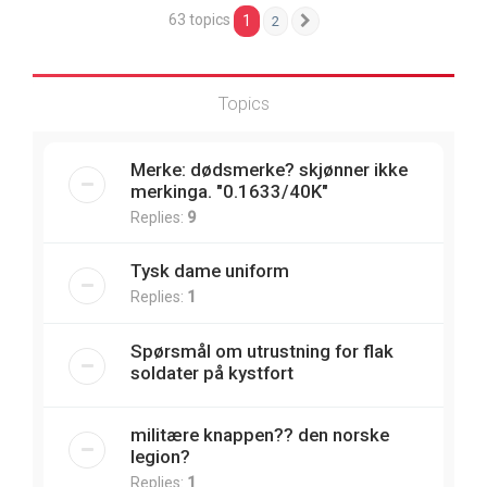
63 topics
1
2
Next
Topics
Merke: dødsmerke? skjønner ikke
merkinga. "0.1633/40K"
Replies:
9
Tysk dame uniform
Replies:
1
Spørsmål om utrustning for flak
soldater på kystfort
militære knappen?? den norske
legion?
Replies:
1