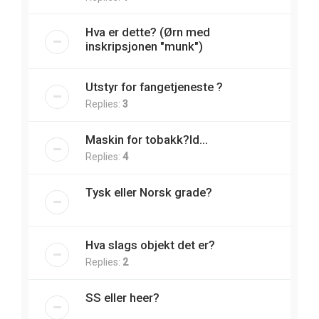
Hva er dette? (Ørn med
inskripsjonen "munk")
Utstyr for fangetjeneste ?
Replies:
3
Maskin for tobakk?Id...
Replies:
4
Tysk eller Norsk grade?
Hva slags objekt det er?
Replies:
2
SS eller heer?