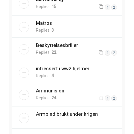
Replies:
15
1
2
Matros
Replies:
3
Beskyttelsesbriller
Replies:
22
1
2
intressert i ww2 hjelmer.
Replies:
4
Ammunisjon
Replies:
24
1
2
Armbind brukt under krigen