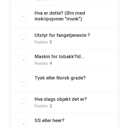
Hva er dette? (Ørn med
inskripsjonen "munk")
Utstyr for fangetjeneste ?
Replies:
3
Maskin for tobakk?Id...
Replies:
4
Tysk eller Norsk grade?
Hva slags objekt det er?
Replies:
2
SS eller heer?