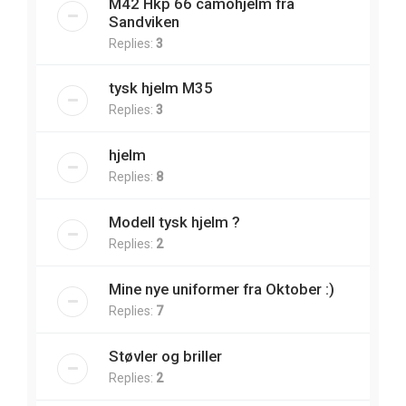
M42 Hkp 66 camohjelm fra
Sandviken
Replies:
3
tysk hjelm M35
Replies:
3
hjelm
Replies:
8
Modell tysk hjelm ?
Replies:
2
Mine nye uniformer fra Oktober :)
Replies:
7
Støvler og briller
Replies:
2