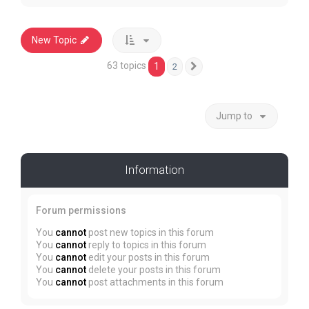
New Topic
63 topics
1
2
Next
Jump to
Information
Forum permissions
You
cannot
post new topics in this forum
You
cannot
reply to topics in this forum
You
cannot
edit your posts in this forum
You
cannot
delete your posts in this forum
You
cannot
post attachments in this forum