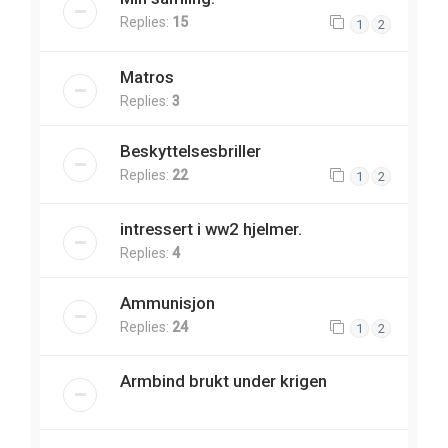
Replies:
15
1
2
Matros
Replies:
3
Beskyttelsesbriller
Replies:
22
1
2
intressert i ww2 hjelmer.
Replies:
4
Ammunisjon
Replies:
24
1
2
Armbind brukt under krigen