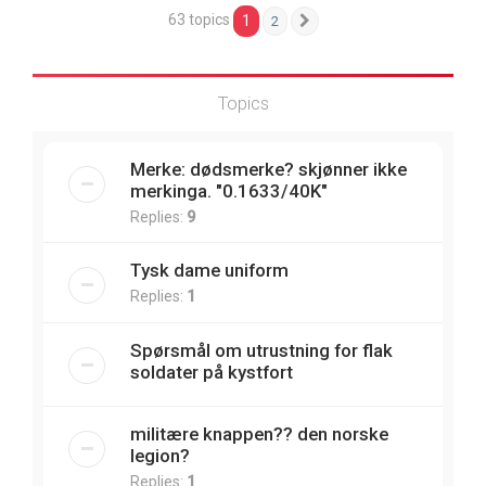
63 topics
1
2
Next
Topics
Merke: dødsmerke? skjønner ikke
merkinga. "0.1633/40K"
Replies:
9
Tysk dame uniform
Replies:
1
Spørsmål om utrustning for flak
soldater på kystfort
militære knappen?? den norske
legion?
Replies:
1