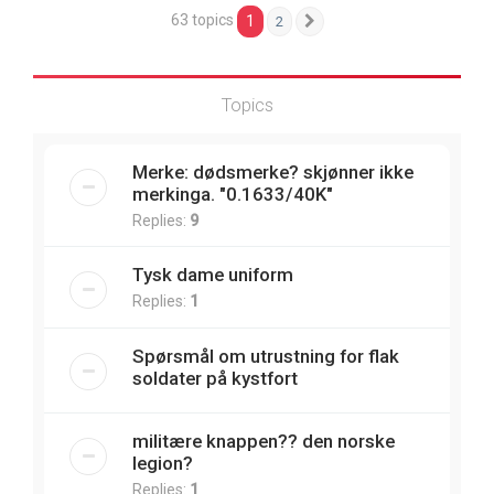
63 topics
1
2
Next
Topics
Merke: dødsmerke? skjønner ikke
merkinga. "0.1633/40K"
Replies:
9
Tysk dame uniform
Replies:
1
Spørsmål om utrustning for flak
soldater på kystfort
militære knappen?? den norske
legion?
Replies:
1