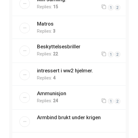
Replies:
15
1
2
Matros
Replies:
3
Beskyttelsesbriller
Replies:
22
1
2
intressert i ww2 hjelmer.
Replies:
4
Ammunisjon
Replies:
24
1
2
Armbind brukt under krigen