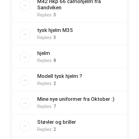
M42 Hkp 66 camohjelm fra
Sandviken
Replies:
3
tysk hjelm M35
Replies:
3
hjelm
Replies:
8
Modell tysk hjelm ?
Replies:
2
Mine nye uniformer fra Oktober :)
Replies:
7
Støvler og briller
Replies:
2