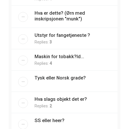
Hva er dette? (Ørn med
inskripsjonen "munk")
Utstyr for fangetjeneste ?
Replies:
3
Maskin for tobakk?Id...
Replies:
4
Tysk eller Norsk grade?
Hva slags objekt det er?
Replies:
2
SS eller heer?