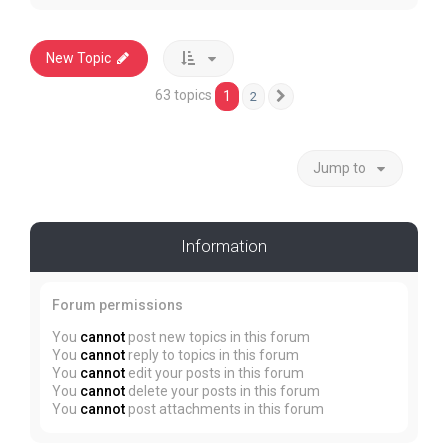
New Topic
63 topics
1
2
Next
Jump to
Information
Forum permissions
You
cannot
post new topics in this forum
You
cannot
reply to topics in this forum
You
cannot
edit your posts in this forum
You
cannot
delete your posts in this forum
You
cannot
post attachments in this forum