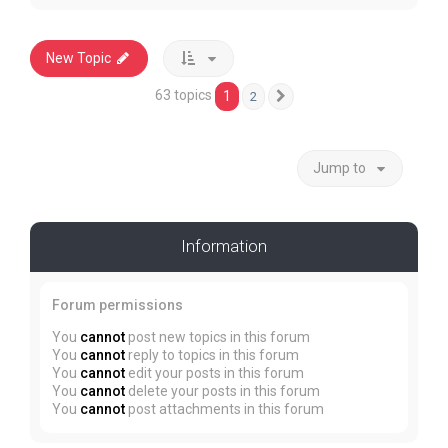
New Topic
63 topics
1
2
Next
Jump to
Information
Forum permissions
You
cannot
post new topics in this forum
You
cannot
reply to topics in this forum
You
cannot
edit your posts in this forum
You
cannot
delete your posts in this forum
You
cannot
post attachments in this forum