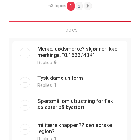
63 topics
1
2
Next
Topics
Merke: dødsmerke? skjønner ikke
merkinga. "0.1633/40K"
Replies:
9
Tysk dame uniform
Replies:
1
Spørsmål om utrustning for flak
soldater på kystfort
militære knappen?? den norske
legion?
Replies:
1