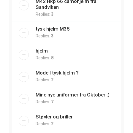
M42 Hkp 66 camohjelm fra
Sandviken
Replies:
3
tysk hjelm M35
Replies:
3
hjelm
Replies:
8
Modell tysk hjelm ?
Replies:
2
Mine nye uniformer fra Oktober :)
Replies:
7
Støvler og briller
Replies:
2