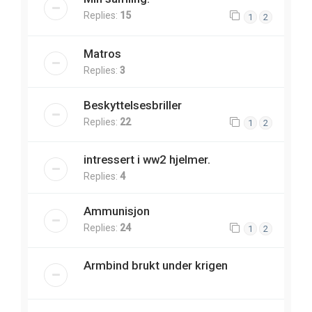
Replies:
15
1
2
Matros
Replies:
3
Beskyttelsesbriller
Replies:
22
1
2
intressert i ww2 hjelmer.
Replies:
4
Ammunisjon
Replies:
24
1
2
Armbind brukt under krigen