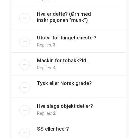
Hva er dette? (Ørn med
inskripsjonen "munk")
Utstyr for fangetjeneste ?
Replies:
3
Maskin for tobakk?Id...
Replies:
4
Tysk eller Norsk grade?
Hva slags objekt det er?
Replies:
2
SS eller heer?