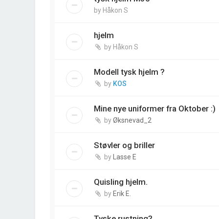
by
Håkon S
hjelm
by
Håkon S
Modell tysk hjelm ?
by
KOS
Mine nye uniformer fra Oktober :)
by
Øksnevad_2
Støvler og briller
by
Lasse E
Quisling hjelm.
by
Erik E.
Tyske rustning?