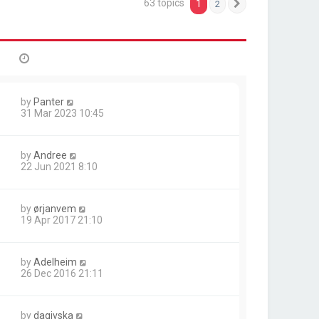
63 topics
1
2
Next
by
Panter
31 Mar 2023 10:45
by
Andree
22 Jun 2021 8:10
by
ørjanvem
19 Apr 2017 21:10
by
Adelheim
26 Dec 2016 21:11
by
dagivska