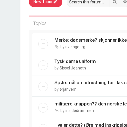
Sear
New Topic
Topics
Merke: dødsmerke? skjønner ikke
by
sveingeorg
Tysk dame uniform
by
Sissel Jeaneth
Spørsmål om utrustning for flak s
by
ørjanvem
militære knappen?? den norske l
by
insidedrammen
Hva er dette? (Ørn med inskripsj