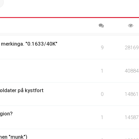
ch
Advanced search
 merkinga. "0.1633/40K"
9
28169
1
40884
oldater på kystfort
0
14861
egion?
1
14587
onen "munk")