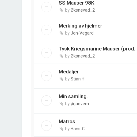
SS Mauser 98K
by
Øksnevad_2
Merking av hjelmer
by
Jon-Vegard
Tysk Kriegsmarine Mauser (prod. 
by
Øksnevad_2
Medaljer
by
Stian H
Min samling.
by
ørjanvem
Matros
by
Hans-G