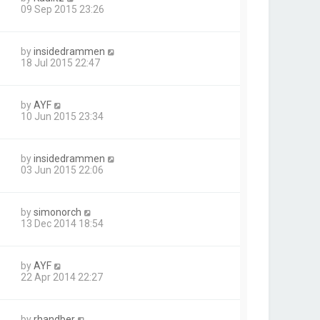
09 Sep 2015 23:26
by
insidedrammen
18 Jul 2015 22:47
by
AYF
10 Jun 2015 23:34
by
insidedrammen
03 Jun 2015 22:06
by
simonorch
13 Dec 2014 18:54
by
AYF
22 Apr 2014 22:27
by
rhandber