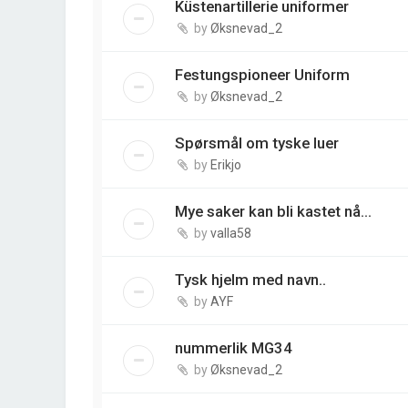
Küstenartillerie uniformer
by
Øksnevad_2
Festungspioneer Uniform
by
Øksnevad_2
Spørsmål om tyske luer
by
Erikjo
Mye saker kan bli kastet nå...
by
valla58
Tysk hjelm med navn..
by
AYF
nummerlik MG34
by
Øksnevad_2