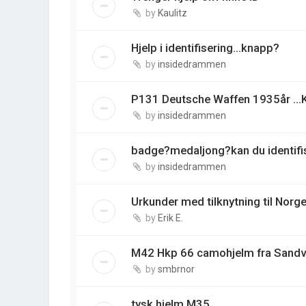
by
Kaulitz
Hjelp i identifisering...knapp?
by
insidedrammen
P131 Deutsche Waffen 1935år ...
by
insidedrammen
badge?medaljong?kan du identifise
by
insidedrammen
Urkunder med tilknytning til Norge
by
Erik E.
M42 Hkp 66 camohjelm fra Sandv
by
smbrnor
tysk hjelm M35