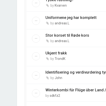
by
Kvarven
Uniformene jeg har komplett
by
andreas.L
Stor korset til Røde kors
by
andreas.L
Ukjent frakk
by
TrondK
Identifisering og verdivurdering t
by
John
Winterkombi für Flüge über Land 
by
sdkfz2