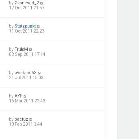
by
Øksnevad_2
17 Oct 2011 21:57
by
Stutzpunkt
11 Oct 2011 22:23
by
TrulsM
08 Sep 2011 17:14
by
overland53
21 Jul 2011 15:03
by
AYF
16 Mar 2011 22:43
by
bactuz
10 Feb 2011 3:44