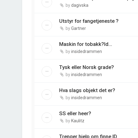
by
dagivska
Utstyr for fangetjeneste ?
by
Gartner
Maskin for tobakk?Id...
by
insidedrammen
Tysk eller Norsk grade?
by
insidedrammen
Hva slags objekt det er?
by
insidedrammen
SS eller heer?
by
Kaulitz
Trenger hjelp om finne ID