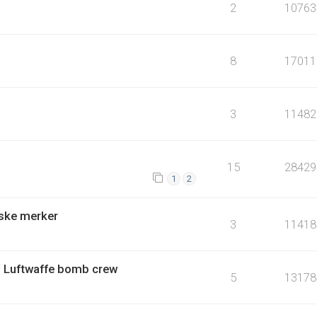
2
10763
8
17011
3
11482
15
28429
1
2
yske merker
3
11418
/ Luftwaffe bomb crew
5
13178