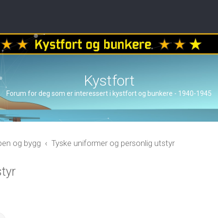
Kystfort
Forum for deg som er interessert i kystfort og bunkere - 1940-1945
åpen og bygg
Tyske uniformer og personlig utstyr
tyr