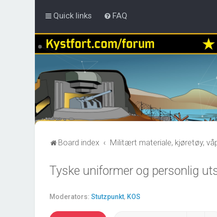
Quick links
FAQ
Board index
Militært materiale, kjøretøy, v
Tyske uniformer og personlig uts
Moderators:
Stutzpunkt
,
KOS