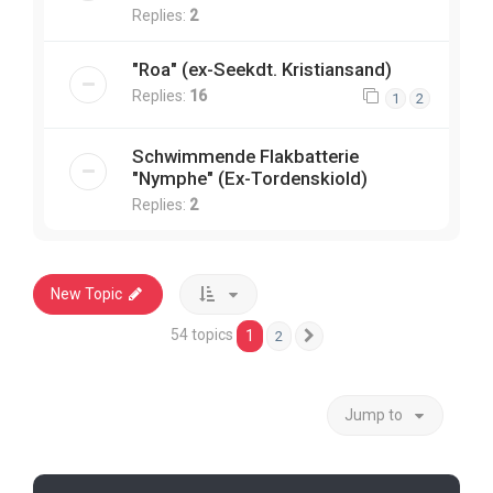
Replies:
2
"Roa" (ex-Seekdt. Kristiansand)
Replies:
16
1
2
Schwimmende Flakbatterie
"Nymphe" (Ex-Tordenskiold)
Replies:
2
New Topic
54 topics
1
2
Next
Jump to