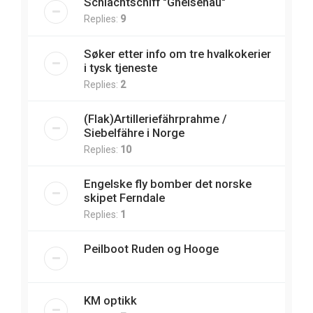
Schlachtschiff "Gneisenau"
Replies:
9
Søker etter info om tre hvalkokerier
i tysk tjeneste
Replies:
2
(Flak)Artilleriefährprahme /
Siebelfähre i Norge
Replies:
10
Engelske fly bomber det norske
skipet Ferndale
Replies:
1
Peilboot Ruden og Hooge
KM optikk