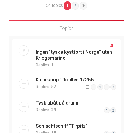
54 topics
1
2
Next
Topics
Ingen "tyske kystfort i Norge" uten
Kriegsmarine
Replies:
1
Kleinkampf flotillen 1/265
Replies:
57
1
2
3
4
Tysk ubåt på grunn
Replies:
29
1
2
Schlachtschiff "Tirpitz"