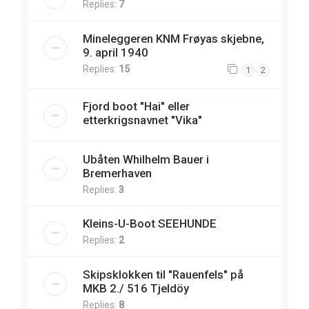
Replies:
7
Mineleggeren KNM Frøyas skjebne,
9. april 1940
Replies:
15
1
2
Fjord boot "Hai" eller
etterkrigsnavnet "Vika"
Ubåten Whilhelm Bauer i
Bremerhaven
Replies:
3
Kleins-U-Boot SEEHUNDE
Replies:
2
Skipsklokken til "Rauenfels" på
MKB 2./ 516 Tjeldöy
Replies:
8