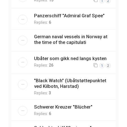
Replies:
15
1
2
Panzerschiff "Admiral Graf Spee"
Replies:
6
German naval vessels in Norway at
the time of the capitulati
Ubåter som gikk ned langs kysten
Replies:
26
1
2
"Black Watch" (Ubåtstøttepunktet
ved Kilbotn, Harstad)
Replies:
3
Schwerer Kreuzer "Blücher"
Replies:
6