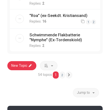
Replies:
2
"Roa" (ex-Seekdt. Kristiansand)
Replies:
16
1
2
Schwimmende Flakbatterie
"Nymphe" (Ex-Tordenskiold)
Replies:
2
New Topic
54 topics
1
2
Next
Jump to