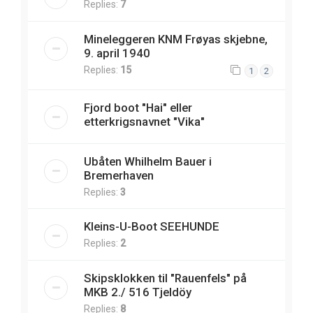
Replies:
7
Mineleggeren KNM Frøyas skjebne,
9. april 1940
Replies:
15
1
2
Fjord boot "Hai" eller
etterkrigsnavnet "Vika"
Ubåten Whilhelm Bauer i
Bremerhaven
Replies:
3
Kleins-U-Boot SEEHUNDE
Replies:
2
Skipsklokken til "Rauenfels" på
MKB 2./ 516 Tjeldöy
Replies:
8