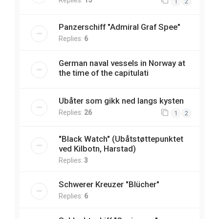
Replies:
15
1
2
Panzerschiff "Admiral Graf Spee"
Replies:
6
German naval vessels in Norway at
the time of the capitulati
Ubåter som gikk ned langs kysten
Replies:
26
1
2
"Black Watch" (Ubåtstøttepunktet
ved Kilbotn, Harstad)
Replies:
3
Schwerer Kreuzer "Blücher"
Replies:
6