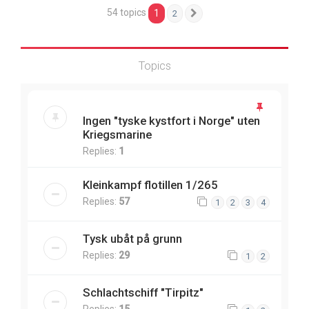
54 topics
1
2
Next
Topics
Ingen "tyske kystfort i Norge" uten
Kriegsmarine
Replies:
1
Kleinkampf flotillen 1/265
Replies:
57
1
2
3
4
Tysk ubåt på grunn
Replies:
29
1
2
Schlachtschiff "Tirpitz"