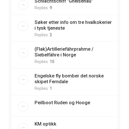
Schlachtschiff "Gneisenau"
Replies:
9
Søker etter info om tre hvalkokerier
i tysk tjeneste
Replies:
2
(Flak)Artilleriefährprahme /
Siebelfähre i Norge
Replies:
10
Engelske fly bomber det norske
skipet Ferndale
Replies:
1
Peilboot Ruden og Hooge
KM optikk