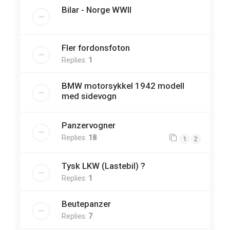
Bilar - Norge WWII
Fler fordonsfoton
Replies:
1
BMW motorsykkel 1942 modell
med sidevogn
Panzervogner
Replies:
18
1
2
Tysk LKW (Lastebil) ?
Replies:
1
Beutepanzer
Replies:
7