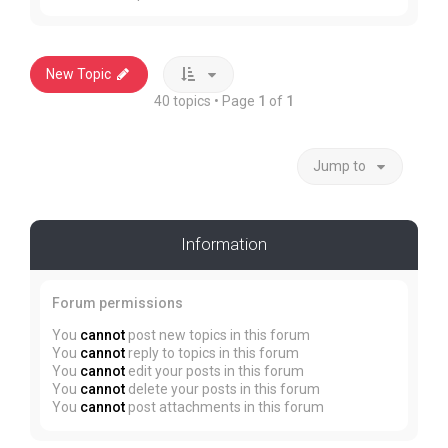
New Topic
40 topics • Page
1
of
1
Jump to
Information
Forum permissions
You
cannot
post new topics in this forum
You
cannot
reply to topics in this forum
You
cannot
edit your posts in this forum
You
cannot
delete your posts in this forum
You
cannot
post attachments in this forum