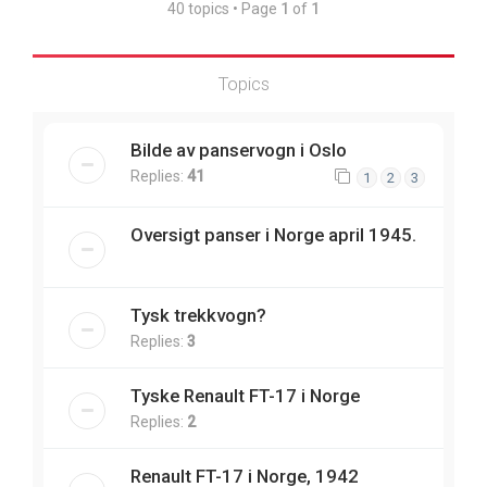
40 topics • Page
1
of
1
Topics
Bilde av panservogn i Oslo
Replies:
41
1
2
3
Oversigt panser i Norge april 1945.
Tysk trekkvogn?
Replies:
3
Tyske Renault FT-17 i Norge
Replies:
2
Renault FT-17 i Norge, 1942