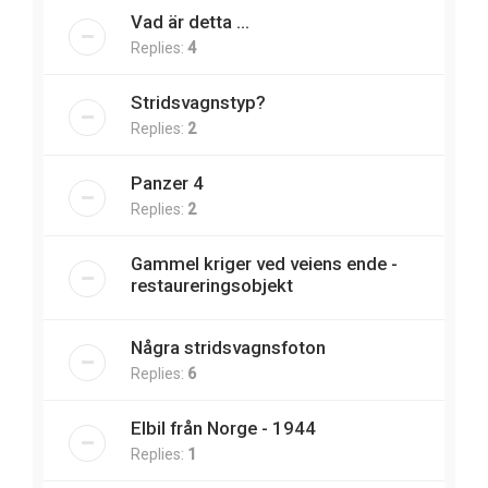
Vad är detta ...
Replies:
4
Stridsvagnstyp?
Replies:
2
Panzer 4
Replies:
2
Gammel kriger ved veiens ende -
restaureringsobjekt
Några stridsvagnsfoton
Replies:
6
Elbil från Norge - 1944
Replies:
1