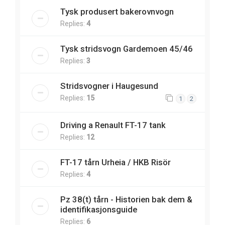
Tysk produsert bakerovnvogn
Replies:
4
Tysk stridsvogn Gardemoen 45/46
Replies:
3
Stridsvogner i Haugesund
Replies:
15
1
2
Driving a Renault FT-17 tank
Replies:
12
FT-17 tårn Urheia / HKB Risör
Replies:
4
Pz 38(t) tårn - Historien bak dem &
identifikasjonsguide
Replies:
6