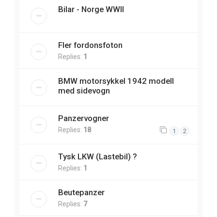
Bilar - Norge WWII
Fler fordonsfoton
Replies:
1
BMW motorsykkel 1942 modell
med sidevogn
Panzervogner
Replies:
18
1
2
Tysk LKW (Lastebil) ?
Replies:
1
Beutepanzer
Replies:
7