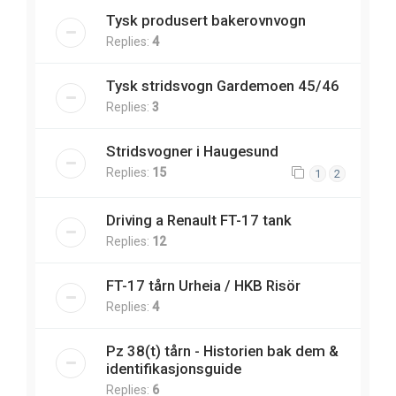
Tysk produsert bakerovnvogn
Replies:
4
Tysk stridsvogn Gardemoen 45/46
Replies:
3
Stridsvogner i Haugesund
Replies:
15
1
2
Driving a Renault FT-17 tank
Replies:
12
FT-17 tårn Urheia / HKB Risör
Replies:
4
Pz 38(t) tårn - Historien bak dem &
identifikasjonsguide
Replies:
6