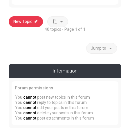
New Topic
40 topics • Page
1
of
1
Jump to
Information
Forum permissions
You
cannot
post new topics in this forum
You
cannot
reply to topics in this forum
You
cannot
edit your posts in this forum
You
cannot
delete your posts in this forum
You
cannot
post attachments in this forum