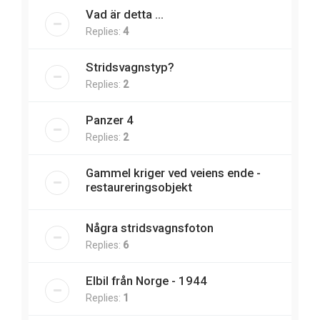
Vad är detta ...
Replies:
4
Stridsvagnstyp?
Replies:
2
Panzer 4
Replies:
2
Gammel kriger ved veiens ende -
restaureringsobjekt
Några stridsvagnsfoton
Replies:
6
Elbil från Norge - 1944
Replies:
1