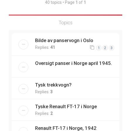
40 topics • Page
1
of
1
Topics
Bilde av panservogn i Oslo
Replies:
41
1
2
3
Oversigt panser i Norge april 1945.
Tysk trekkvogn?
Replies:
3
Tyske Renault FT-17 i Norge
Replies:
2
Renault FT-17 i Norge, 1942