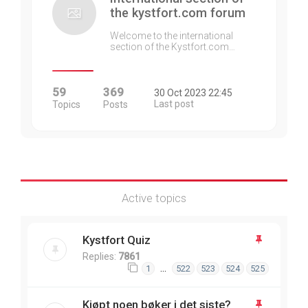
the kystfort.com forum
Welcome to the international
section of the Kystfort.com…
59
369
30 Oct 2023 22:45
Last post
Topics
Posts
Active topics
Kystfort Quiz
Replies:
7861
…
1
522
523
524
525
Kjøpt noen bøker i det siste?