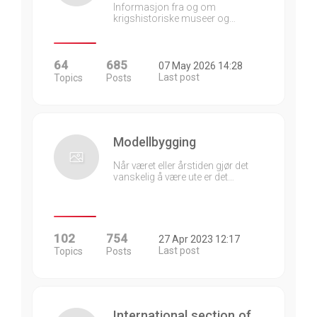
Informasjon fra og om
krigshistoriske museer og…
64
685
07 May 2026 14:28
Last post
Topics
Posts
Modellbygging
Når været eller årstiden gjør det
vanskelig å være ute er det…
102
754
27 Apr 2023 12:17
Last post
Topics
Posts
International section of