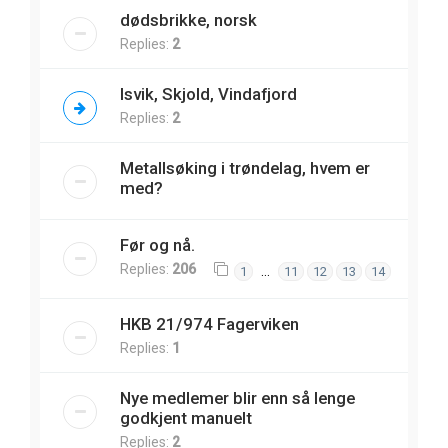
dødsbrikke, norsk
Replies:
2
Isvik, Skjold, Vindafjord
Replies:
2
Metallsøking i trøndelag, hvem er
med?
Før og nå.
Replies:
206
…
1
11
12
13
14
HKB 21/974 Fagerviken
Replies:
1
Nye medlemer blir enn så lenge
godkjent manuelt
Replies:
2