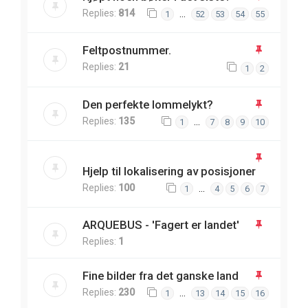
Replies:
814
…
1
52
53
54
55
Feltpostnummer.
Replies:
21
1
2
Den perfekte lommelykt?
Replies:
135
…
1
7
8
9
10
Hjelp til lokalisering av posisjoner
Replies:
100
…
1
4
5
6
7
ARQUEBUS - 'Fagert er landet'
Replies:
1
Fine bilder fra det ganske land
Replies:
230
…
1
13
14
15
16