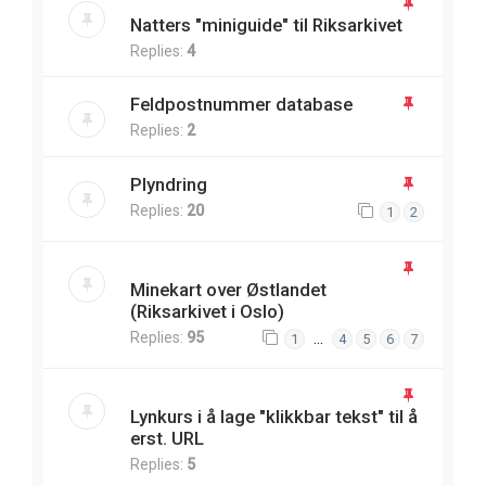
Natters "miniguide" til Riksarkivet
Replies:
4
Feldpostnummer database
Replies:
2
Plyndring
Replies:
20
1
2
Minekart over Østlandet
(Riksarkivet i Oslo)
Replies:
95
…
1
4
5
6
7
Lynkurs i å lage "klikkbar tekst" til å
erst. URL
Replies:
5