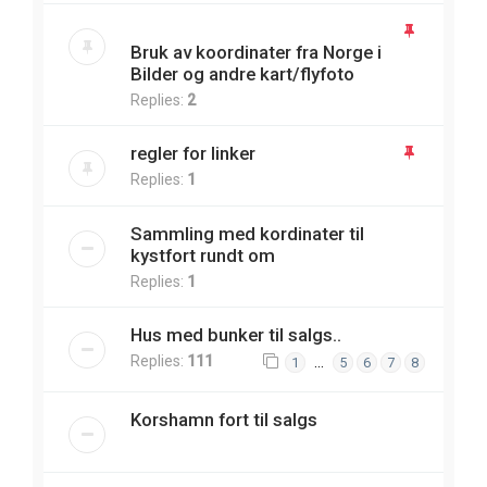
Bruk av koordinater fra Norge i
Bilder og andre kart/flyfoto
Replies:
2
regler for linker
Replies:
1
Sammling med kordinater til
kystfort rundt om
Replies:
1
Hus med bunker til salgs..
Replies:
111
…
1
5
6
7
8
Korshamn fort til salgs