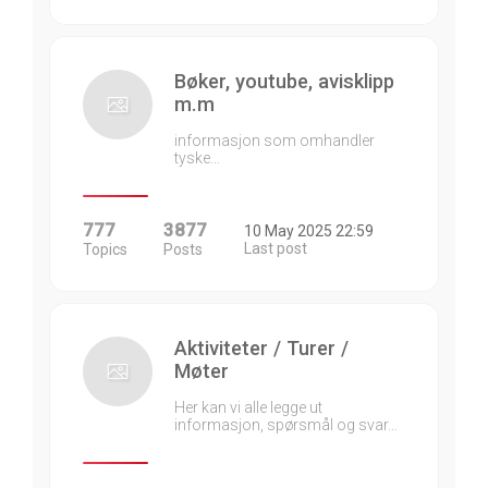
Bøker, youtube, avisklipp
m.m
informasjon som omhandler
tyske…
777
3877
10 May 2025 22:59
Last post
Topics
Posts
Aktiviteter / Turer /
Møter
Her kan vi alle legge ut
informasjon, spørsmål og svar…