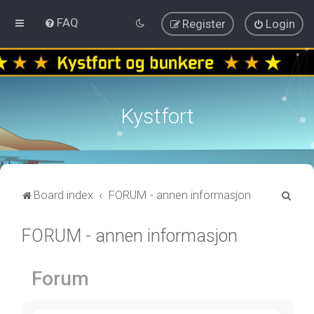
FAQ
Register
Login
Kystfort
S
Board index
FORUM - annen informasjon
e
FORUM - annen informasjon
a
r
c
Forum
h