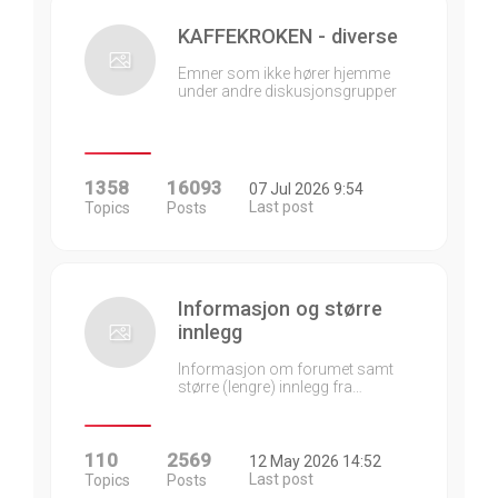
KAFFEKROKEN - diverse
Emner som ikke hører hjemme
under andre diskusjonsgrupper
1358
16093
07 Jul 2026 9:54
Last post
Topics
Posts
Informasjon og større
innlegg
Informasjon om forumet samt
større (lengre) innlegg fra…
110
2569
12 May 2026 14:52
Last post
Topics
Posts