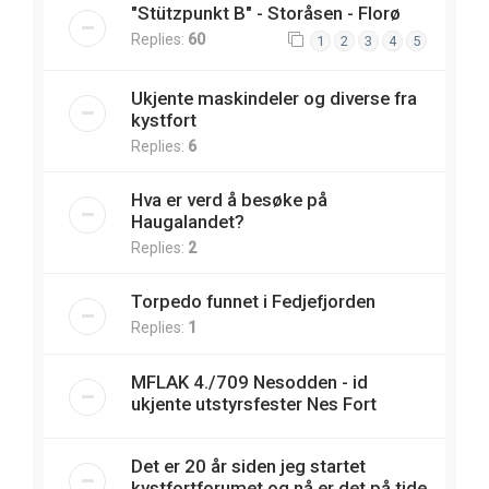
"Stützpunkt B" - Storåsen - Florø
Replies:
60
1
2
3
4
5
Ukjente maskindeler og diverse fra
kystfort
Replies:
6
Hva er verd å besøke på
Haugalandet?
Replies:
2
Torpedo funnet i Fedjefjorden
Replies:
1
MFLAK 4./709 Nesodden - id
ukjente utstyrsfester Nes Fort
Det er 20 år siden jeg startet
kystfortforumet og nå er det på tide