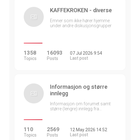
KAFFEKROKEN - diverse
Emner som ikke hører hjemme
under andre diskusjonsgrupper
1358
16093
07 Jul 2026 9:54
Last post
Topics
Posts
Informasjon og større
innlegg
Informasjon om forumet samt
større (lengre) innlegg fra…
110
2569
12 May 2026 14:52
Last post
Topics
Posts