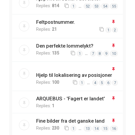
Replies:
814
…
1
52
53
54
55
Feltpostnummer.
Replies:
21
1
2
Den perfekte lommelykt?
Replies:
135
…
1
7
8
9
10
Hjelp til lokalisering av posisjoner
Replies:
100
…
1
4
5
6
7
ARQUEBUS - 'Fagert er landet'
Replies:
1
Fine bilder fra det ganske land
Replies:
230
…
1
13
14
15
16