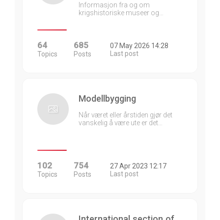
Informasjon fra og om
krigshistoriske museer og…
64
685
07 May 2026 14:28
Last post
Topics
Posts
Modellbygging
Når været eller årstiden gjør det
vanskelig å være ute er det…
102
754
27 Apr 2023 12:17
Last post
Topics
Posts
International section of