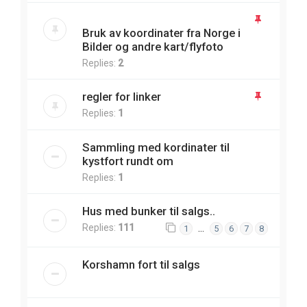
Bruk av koordinater fra Norge i
Bilder og andre kart/flyfoto
Replies:
2
regler for linker
Replies:
1
Sammling med kordinater til
kystfort rundt om
Replies:
1
Hus med bunker til salgs..
Replies:
111
…
1
5
6
7
8
Korshamn fort til salgs