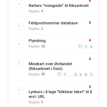
Natters "miniguide" til Riksarkivet
Replies:
4
Feldpostnummer database
Replies:
2
Plyndring
Replies:
20
1
2
Minekart over Østlandet
(Riksarkivet i Oslo)
Replies:
95
…
1
4
5
6
7
Lynkurs i å lage "klikkbar tekst" til å
erst. URL
Replies:
5