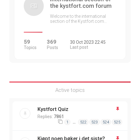
the kystfort.com forum
Welcome to the international
section of the Kystfort.com…
59
369
30 Oct 2023 22:45
Last post
Topics
Posts
Active topics
Kystfort Quiz
Replies:
7861
…
1
522
523
524
525
Kjøpt noen bøker i det siste?