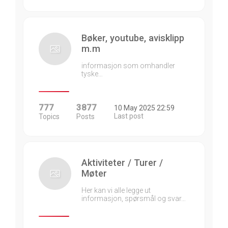
Bøker, youtube, avisklipp
m.m
informasjon som omhandler
tyske…
777
3877
10 May 2025 22:59
Last post
Topics
Posts
Aktiviteter / Turer /
Møter
Her kan vi alle legge ut
informasjon, spørsmål og svar…