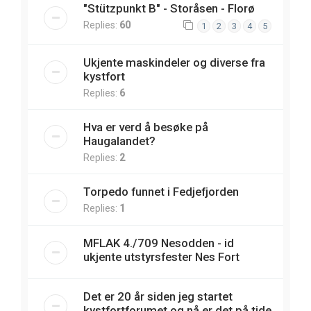
"Stützpunkt B" - Storåsen - Florø
Replies:
60
1
2
3
4
5
Ukjente maskindeler og diverse fra
kystfort
Replies:
6
Hva er verd å besøke på
Haugalandet?
Replies:
2
Torpedo funnet i Fedjefjorden
Replies:
1
MFLAK 4./709 Nesodden - id
ukjente utstyrsfester Nes Fort
Det er 20 år siden jeg startet
kystfortforumet og nå er det på tide