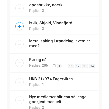
dødsbrikke, norsk
Replies:
2
Isvik, Skjold, Vindafjord
Replies:
2
Metallsøking i trøndelag, hvem er
med?
Før og nå.
Replies:
206
…
1
11
12
13
14
HKB 21/974 Fagerviken
Replies:
1
Nye medlemer blir enn så lenge
godkjent manuelt
Replies:
2