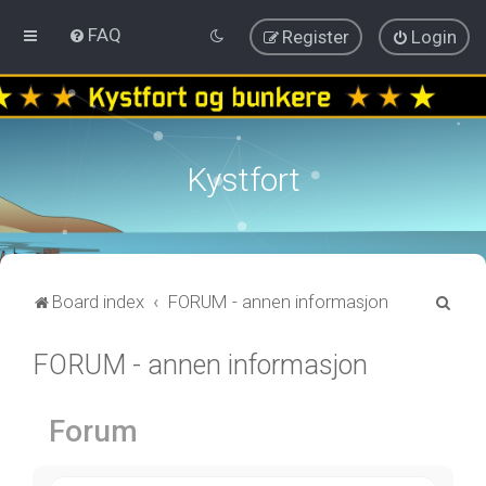
FAQ
Register
Login
Kystfort
S
Board index
FORUM - annen informasjon
e
FORUM - annen informasjon
a
r
c
Forum
h