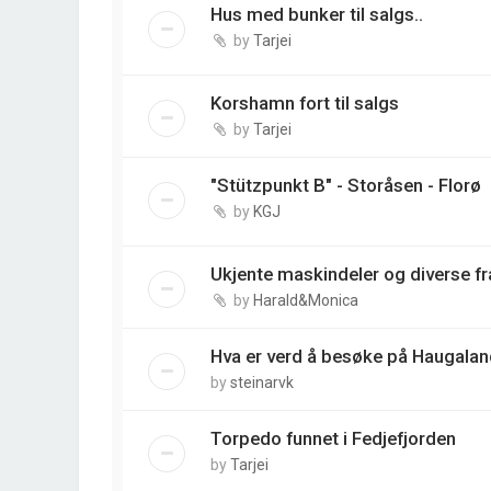
Hus med bunker til salgs..
by
Tarjei
Korshamn fort til salgs
by
Tarjei
"Stützpunkt B" - Storåsen - Florø
by
KGJ
Ukjente maskindeler og diverse fr
by
Harald&Monica
Hva er verd å besøke på Haugalan
by
steinarvk
Torpedo funnet i Fedjefjorden
by
Tarjei