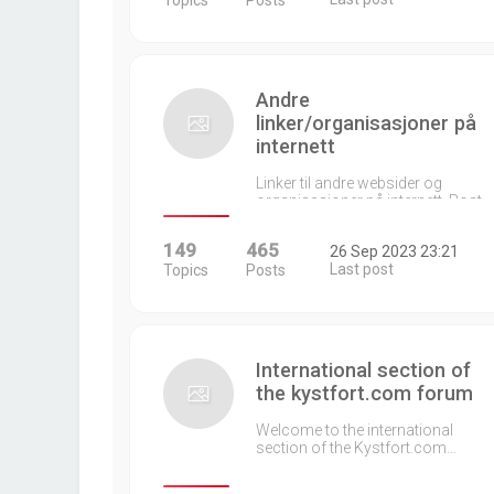
Topics
Posts
Andre
linker/organisasjoner på
internett
Linker til andre websider og
organisasjoner på internett. Post…
149
465
26 Sep 2023 23:21
Last post
Topics
Posts
International section of
the kystfort.com forum
Welcome to the international
section of the Kystfort.com…