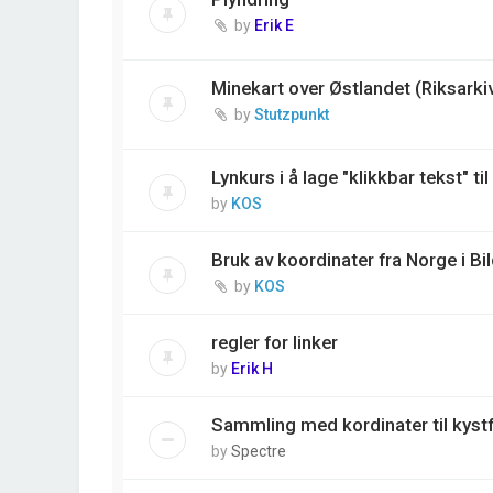
by
Erik E
Minekart over Østlandet (Riksarkiv
by
Stutzpunkt
Lynkurs i å lage "klikkbar tekst" til
by
KOS
Bruk av koordinater fra Norge i Bi
by
KOS
regler for linker
by
Erik H
Sammling med kordinater til kyst
by
Spectre