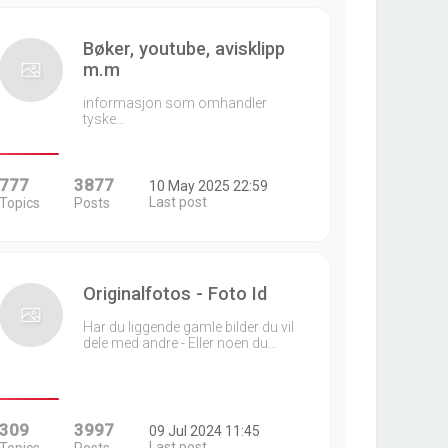
Bøker, youtube, avisklipp
m.m
informasjon som omhandler
tyske…
777
3877
10 May 2025 22:59
Last post
Topics
Posts
Originalfotos - Foto Id
Har du liggende gamle bilder du vil
dele med andre - Eller noen du…
309
3997
09 Jul 2024 11:45
Last post