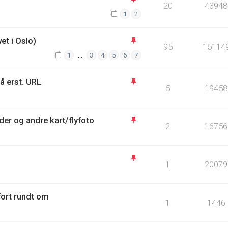
20
43948
1
2
et i Oslo)
95
15114
…
1
3
4
5
6
7
 å erst. URL
5
19458
lder og andre kart/flyfoto
2
16756
1
20079
fort rundt om
1
1446