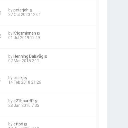
by
peterjoh
0
27 Oct 2020 12:01
by
Krigsminnen
2
01 Jul 2019 12:49
by
Henning Dalsvåg
07 Mar 2018 2:12
by
troskj
5
14 Feb 2018 21:26
by
e21baurHP
28 Jan 2016 7:35
by
ettori