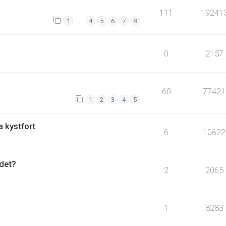
111
19241
…
1
4
5
6
7
8
0
2157
60
77421
1
2
3
4
5
a kystfort
6
10622
det?
2
2065
1
8283