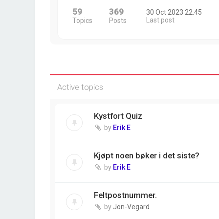
59
369
30 Oct 2023 22:45
Last post
Topics
Posts
Active topics
Kystfort Quiz
by
Erik E
Kjøpt noen bøker i det siste?
by
Erik E
Feltpostnummer.
by
Jon-Vegard