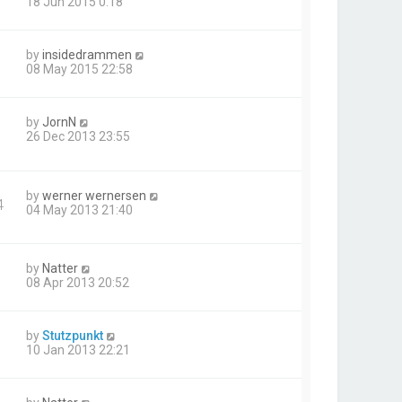
18 Jun 2015 0:18
by
insidedrammen
08 May 2015 22:58
by
JornN
26 Dec 2013 23:55
by
werner wernersen
4
04 May 2013 21:40
by
Natter
08 Apr 2013 20:52
by
Stutzpunkt
10 Jan 2013 22:21