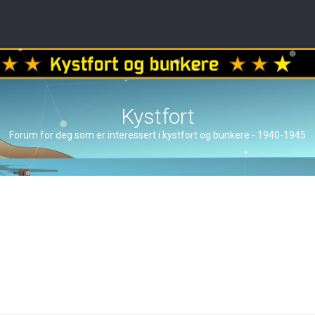
Kystfort
Forum for deg som er interessert i kystfort og bunkere - 1940-1945