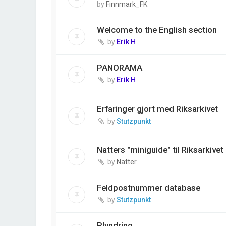
by
Finnmark_FK
Welcome to the English section
by
Erik H
PANORAMA
by
Erik H
Erfaringer gjort med Riksarkivet
by
Stutzpunkt
Natters "miniguide" til Riksarkivet
by
Natter
Feldpostnummer database
by
Stutzpunkt
Plyndring