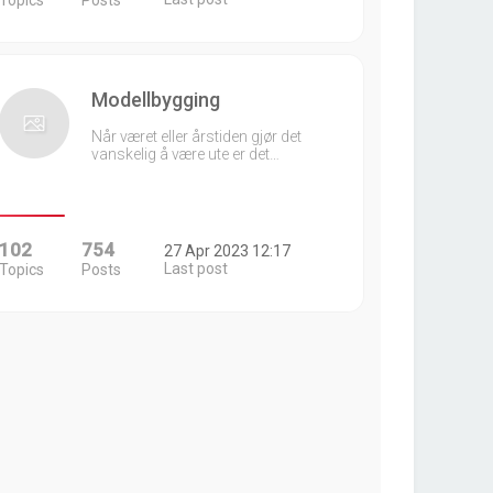
Topics
Posts
Modellbygging
Når været eller årstiden gjør det
vanskelig å være ute er det…
102
754
27 Apr 2023 12:17
Last post
Topics
Posts