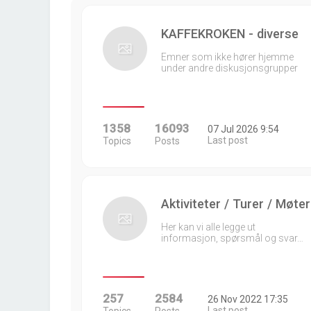
KAFFEKROKEN - diverse
Emner som ikke hører hjemme
under andre diskusjonsgrupper
1358
16093
07 Jul 2026 9:54
Last post
Topics
Posts
Aktiviteter / Turer / Møter
Her kan vi alle legge ut
informasjon, spørsmål og svar…
257
2584
26 Nov 2022 17:35
Last post