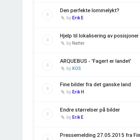
Den perfekte lommelykt?
by
Erik E
Hjelp til lokalisering av posisjoner
by
Natter
ARQUEBUS - 'Fagert er landet'
by
KOS
Fine bilder fra det ganske land
by
Erik H
Endre størrelser på bilder
by
Erik E
Pressemelding 27.05.2015 fra F