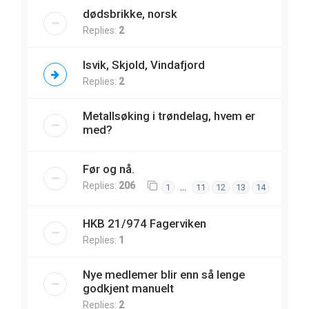
dødsbrikke, norsk
Replies:
2
Isvik, Skjold, Vindafjord
Replies:
2
Metallsøking i trøndelag, hvem er
med?
Før og nå.
Replies:
206
…
1
11
12
13
14
HKB 21/974 Fagerviken
Replies:
1
Nye medlemer blir enn så lenge
godkjent manuelt
Replies:
2