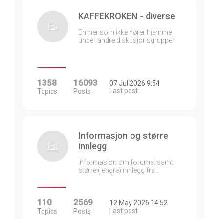
KAFFEKROKEN - diverse
Emner som ikke hører hjemme
under andre diskusjonsgrupper
1358
16093
07 Jul 2026 9:54
Last post
Topics
Posts
Informasjon og større
innlegg
Informasjon om forumet samt
større (lengre) innlegg fra…
110
2569
12 May 2026 14:52
Last post
Topics
Posts