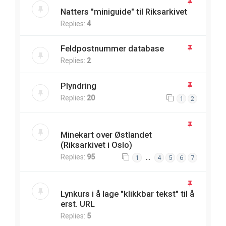
Natters "miniguide" til Riksarkivet
Replies:
4
Feldpostnummer database
Replies:
2
Plyndring
Replies:
20
1
2
Minekart over Østlandet
(Riksarkivet i Oslo)
Replies:
95
…
1
4
5
6
7
Lynkurs i å lage "klikkbar tekst" til å
erst. URL
Replies:
5