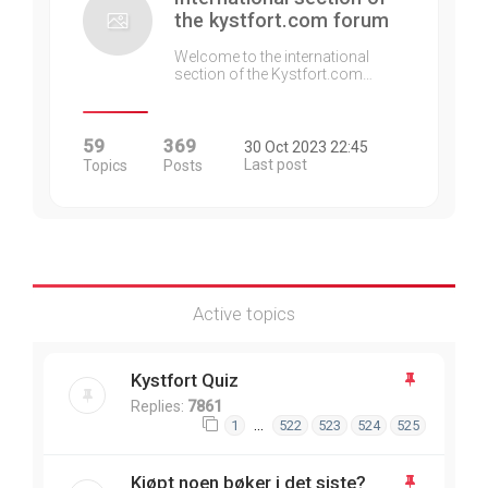
the kystfort.com forum
Welcome to the international
section of the Kystfort.com…
59
369
30 Oct 2023 22:45
Last post
Topics
Posts
Active topics
Kystfort Quiz
Replies:
7861
…
1
522
523
524
525
Kjøpt noen bøker i det siste?