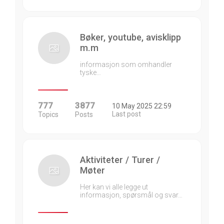
Bøker, youtube, avisklipp
m.m
informasjon som omhandler
tyske…
777
3877
10 May 2025 22:59
Last post
Topics
Posts
Aktiviteter / Turer /
Møter
Her kan vi alle legge ut
informasjon, spørsmål og svar…