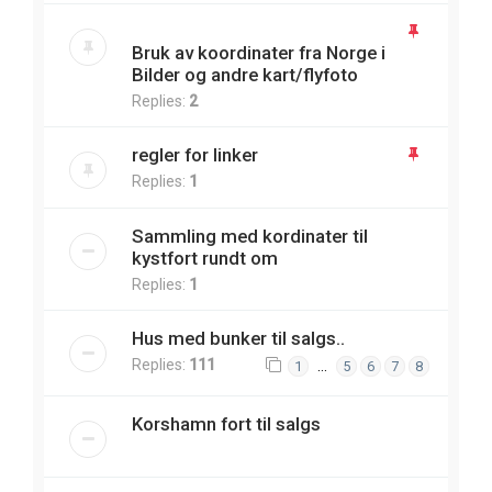
Bruk av koordinater fra Norge i
Bilder og andre kart/flyfoto
Replies:
2
regler for linker
Replies:
1
Sammling med kordinater til
kystfort rundt om
Replies:
1
Hus med bunker til salgs..
Replies:
111
…
1
5
6
7
8
Korshamn fort til salgs