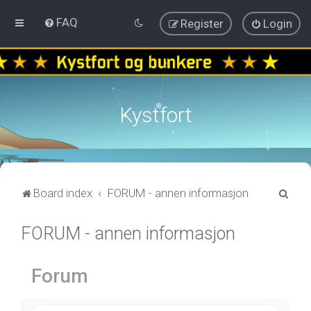
FAQ
Register
Login
Kystfort
S
Board index
FORUM - annen informasjon
e
FORUM - annen informasjon
a
r
c
Forum
h