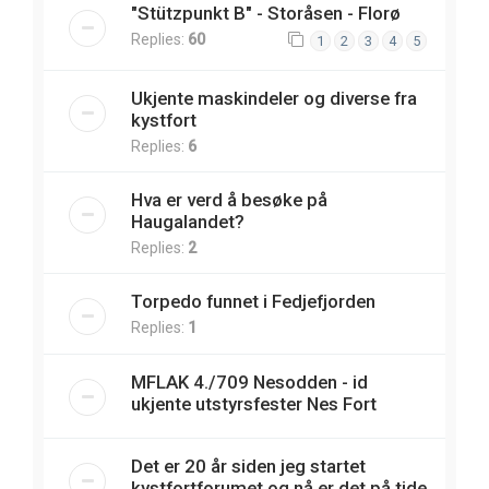
"Stützpunkt B" - Storåsen - Florø
Replies:
60
1
2
3
4
5
Ukjente maskindeler og diverse fra
kystfort
Replies:
6
Hva er verd å besøke på
Haugalandet?
Replies:
2
Torpedo funnet i Fedjefjorden
Replies:
1
MFLAK 4./709 Nesodden - id
ukjente utstyrsfester Nes Fort
Det er 20 år siden jeg startet
kystfortforumet og nå er det på tide