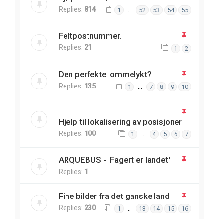
Replies:
814
…
1
52
53
54
55
Feltpostnummer.
Replies:
21
1
2
Den perfekte lommelykt?
Replies:
135
…
1
7
8
9
10
Hjelp til lokalisering av posisjoner
Replies:
100
…
1
4
5
6
7
ARQUEBUS - 'Fagert er landet'
Replies:
1
Fine bilder fra det ganske land
Replies:
230
…
1
13
14
15
16