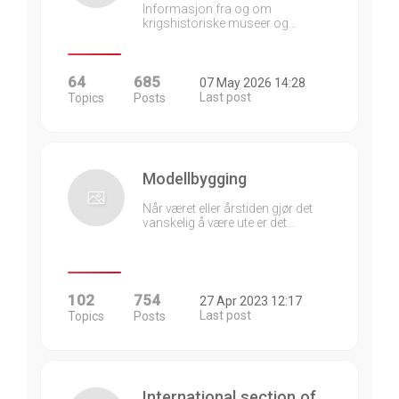
Informasjon fra og om
krigshistoriske museer og…
64
685
07 May 2026 14:28
Last post
Topics
Posts
Modellbygging
Når været eller årstiden gjør det
vanskelig å være ute er det…
102
754
27 Apr 2023 12:17
Last post
Topics
Posts
International section of