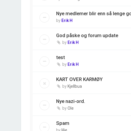
Nye medlemer blir enn så lenge g
by
Erik H
God påske og forum update
by
Erik H
test
by
Erik H
KART OVER KARMØY
by
Kjellbua
Nye nazi-ord.
by
Ole
Spam
by
lilje