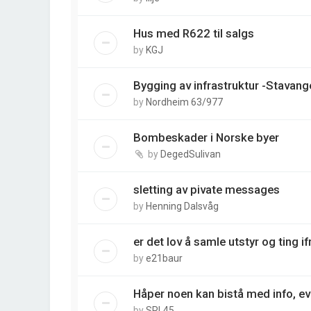
Hus med R622 til salgs
by
KGJ
Bygging av infrastruktur -Stavan
by
Nordheim 63/977
Bombeskader i Norske byer
by
DegedSulivan
sletting av pivate messages
by
Henning Dalsvåg
er det lov å samle utstyr og ting if
by
e21baur
Håper noen kan bistå med info, ev
by
SRL45