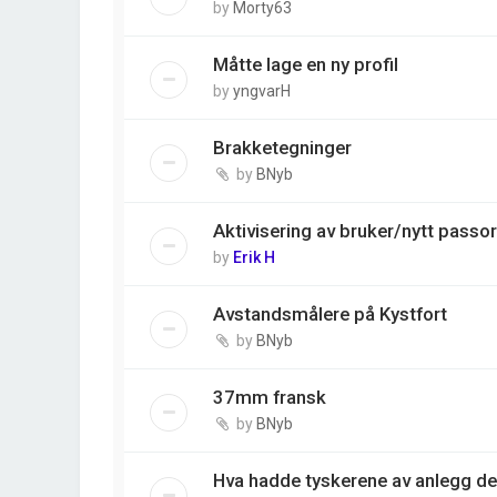
by
Morty63
Måtte lage en ny profil
by
yngvarH
Brakketegninger
by
BNyb
Aktivisering av bruker/nytt passo
by
Erik H
Avstandsmålere på Kystfort
by
BNyb
37mm fransk
by
BNyb
Hva hadde tyskerene av anlegg der