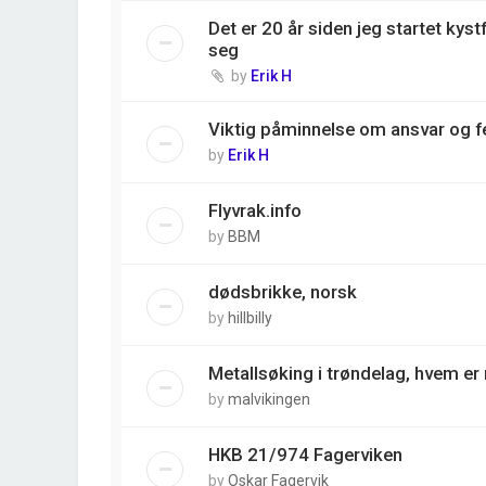
Det er 20 år siden jeg startet kyst
seg
by
Erik H
Viktig påminnelse om ansvar og fe
by
Erik H
Flyvrak.info
by
BBM
dødsbrikke, norsk
by
hillbilly
Metallsøking i trøndelag, hvem e
by
malvikingen
HKB 21/974 Fagerviken
by
Oskar Fagervik