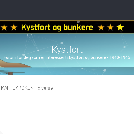
Kystfort
Forum for deg som er interessert i kystfort og bunkere - 1940-1945
KAFFEKROKEN - diverse