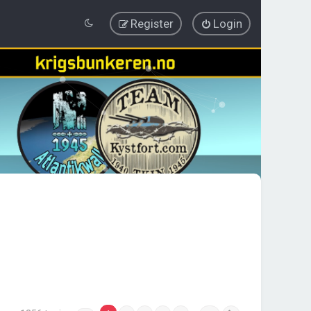
Register
Login