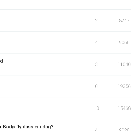
2
8747
4
9066
rd
3
11040
0
19356
10
15468
 Bodø flyplass er i dag?
4
9020