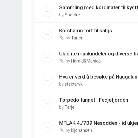
Sammling med kordinater til kyst
by
Spectre
Korshamn fort til salgs
by
Tarjei
Ukjente maskindeler og diverse fr
by
Harald&Monica
Hva er verd å besøke på Haugalan
by
steinarvk
Torpedo funnet i Fedjefjorden
by
Tarjei
MFLAK 4./709 Nesodden - id ukjen
by
kljohansen