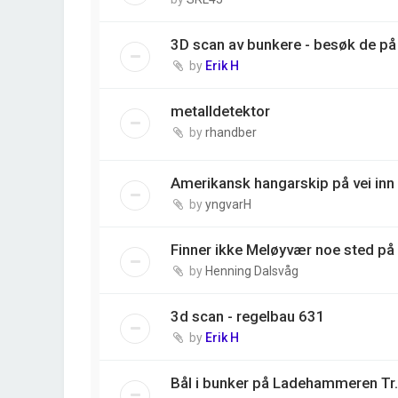
3D scan av bunkere - besøk de på 
by
Erik H
metalldetektor
by
rhandber
Amerikansk hangarskip på vei inn 
by
yngvarH
Finner ikke Meløyvær noe sted på
by
Henning Dalsvåg
3d scan - regelbau 631
by
Erik H
Bål i bunker på Ladehammeren Tr.