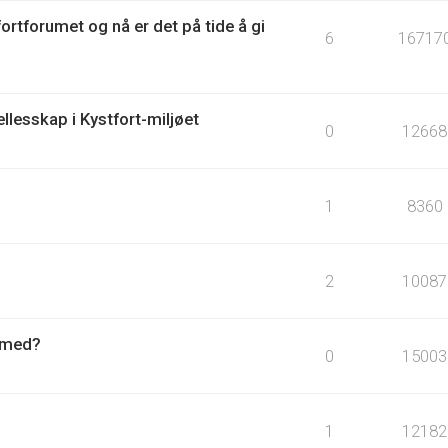
fortforumet og nå er det på tide å gi
6
16717
llesskap i Kystfort-miljøet
0
12668
1
8360
2
10087
r med?
0
15003
1
12182