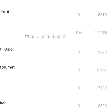
Ko-fi
0
16610
104
12053
…
1
3
4
5
6
7
til Oslo
0
19070
 forumet
3
8566
0
17102
hei.
0
18608