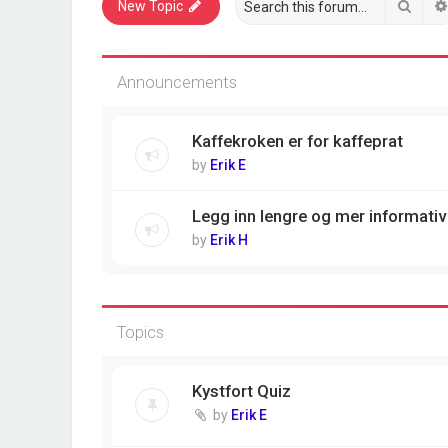
Sear
New Topic
Announcements
Kaffekroken er for kaffeprat
by
Erik E
Legg inn lengre og mer informativ
by
Erik H
Topics
Kystfort Quiz
by
Erik E