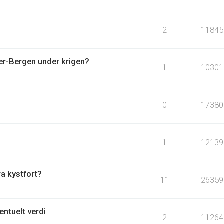
2
11845
ger-Bergen under krigen?
1
10301
0
17380
1
12139
ra kystfort?
11
26359
entuelt verdi
2
11264