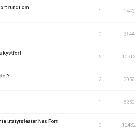
fort rundt om
1
1443
0
2144
a kystfort
6
10613
det?
2
2058
1
8250
te utstyrsfester Nes Fort
0
12482