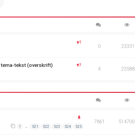
ch
Advanced search
0
23331
 tema-tekst (overskrift)
4
23588
7861
514700
…
1
521
522
523
524
525