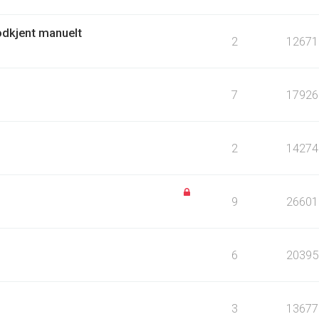
odkjent manuelt
2
12671
7
17926
2
14274
9
26601
6
20395
3
13677