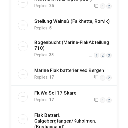
Replies:
25
1
2
Stellung Walnuß (Falkhetta, Rørvik)
Replies:
5
Bogenbucht (Marine-FlakAbteilung
710)
Replies:
33
1
2
3
Marine Flak batterier ved Bergen
Replies:
17
1
2
FluWa Sol 17 Skare
Replies:
17
1
2
Flak Batteri.
Galgebergtangen/Kuholmen.
(Kristiansand)