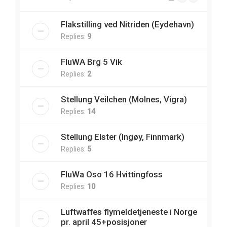
Flakstilling ved Nitriden (Eydehavn)
Replies:
9
FluWA Brg 5 Vik
Replies:
2
Stellung Veilchen (Molnes, Vigra)
Replies:
14
Stellung Elster (Ingøy, Finnmark)
Replies:
5
FluWa Oso 16 Hvittingfoss
Replies:
10
Luftwaffes flymeldetjeneste i Norge
pr. april 45+posisjoner