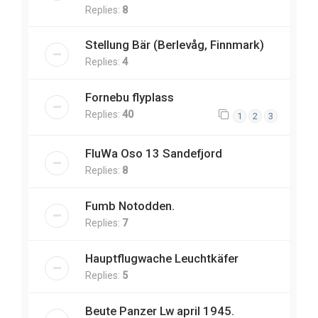
Replies:
8
Stellung Bär (Berlevåg, Finnmark)
Replies:
4
Fornebu flyplass
Replies:
40
1
2
3
FluWa Oso 13 Sandefjord
Replies:
8
Fumb Notodden.
Replies:
7
Hauptflugwache Leuchtkäfer
Replies:
5
Beute Panzer Lw april 1945.