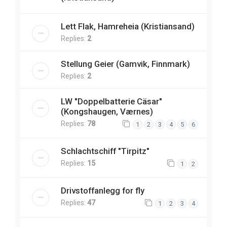
Lett Flak, Hamreheia (Kristiansand)
Replies:
2
Stellung Geier (Gamvik, Finnmark)
Replies:
2
LW "Doppelbatterie Cäsar"
(Kongshaugen, Værnes)
Replies:
78
1
2
3
4
5
6
Schlachtschiff "Tirpitz"
Replies:
15
1
2
Drivstoffanlegg for fly
Replies:
47
1
2
3
4