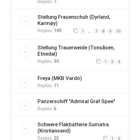
Replies:
7
Stellung Frauenschuh (Dyrland,
Karmøy)
Replies:
149
…
1
7
8
9
10
Stellung Trauerweide (Tonsåsen,
Etnedal)
Replies:
30
1
2
3
Freya (MKB Vardö)
Replies:
11
Panzerschiff "Admiral Graf Spee"
Replies:
6
Schwere Flakbatterie Sumatra
(Kristiansand)
Replies:
23
1
2