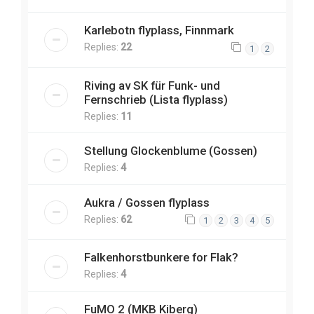
Karlebotn flyplass, Finnmark
Replies:
22
1
2
Riving av SK für Funk- und
Fernschrieb (Lista flyplass)
Replies:
11
Stellung Glockenblume (Gossen)
Replies:
4
Aukra / Gossen flyplass
Replies:
62
1
2
3
4
5
Falkenhorstbunkere for Flak?
Replies:
4
FuMO 2 (MKB Kiberg)