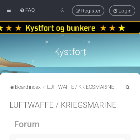
FAQ
Register
Login
Kystfort
S
Board index
LUFTWAFFE / KRIEGSMARINE
e
LUFTWAFFE / KRIEGSMARINE
a
r
c
Forum
h