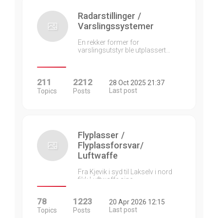
Radarstillinger /
Varslingssystemer
En rekker former for
varslingsutstyr ble utplassert…
211
2212
28 Oct 2025 21:37
Last post
Topics
Posts
Flyplasser /
Flyplassforsvar/
Luftwaffe
Fra Kjevik i syd til Lakselv i nord
fikk Luftwaffe sine…
78
1223
20 Apr 2026 12:15
Last post
Topics
Posts