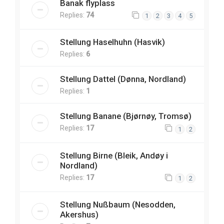
Banak flyplass
Replies:
74
1
2
3
4
5
Stellung Haselhuhn (Hasvik)
Replies:
6
Stellung Dattel (Dønna, Nordland)
Replies:
1
Stellung Banane (Bjørnøy, Tromsø)
Replies:
17
1
2
Stellung Birne (Bleik, Andøy i
Nordland)
Replies:
17
1
2
Stellung Nußbaum (Nesodden,
Akershus)